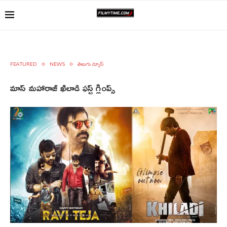
FEATURED
NEWS
తెలుగు న్యూస్
మాస్ మహారాజ్ ఖిలాడి ఫస్ట్ గ్లింప్స్