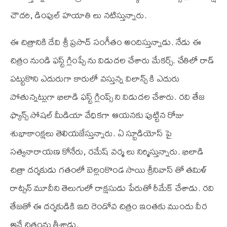
చౌదరి, డింపుల్ హయాతి లు నటిస్తున్నారు.
ఈ చిత్రానికి దేవి శ్రీ ప్రసాద్ సంగీతం అందిస్తున్నాడు. నేడు ఈ
చిత్రం నుండి ఫస్ట్ గ్లింప్సే ను విడుదల చేశారు మేకర్స్. చేతిలో రాడ్
పట్టుకొని ఎదురుగా కారులో వస్తున్న విలాన్స్ కి ఎదురు
పోతున్నట్లుగా ఖిలాడి ఫస్ట్ గ్లింప్స్ ని విడుదల చేశారు. రవి తేజ
ఫ్యాన్స్ సోషల్ మీడియా వేధికగా ఆయనకు పుట్టిన రోజు
శుభాకాంక్షలు తెలియజేస్తున్నారు. ఏ స్టూడియోస్ పై
సత్యనారాయణ కోనేరు, రమేష్ వర్మ లు నిర్మిస్తున్నారు. ఖిలాడి
చిత్రా దర్శకుడు గతంలో బెల్లంకొండ సాయి శ్రీనివాస్ తో తమిళ్
రాట్సన్ మూవీని తెలుగులో రాక్షసుడు పేరుతో రీమేక్ చేశాడు. రవి
తేజతో ఈ దర్శకుడికి ఇది రెండోవ చిత్రం ఇంతకు ముందు వీర
అనే చిత్రంను తీశాడు.