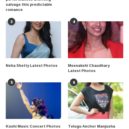
salvage this predictable
romance
3
4
Neha Shetty Latest Photos
Meenakshi Chaudhary
Latest Photos
5
6
Kushi Music Concert Photos
Telugu Anchor Manjusha