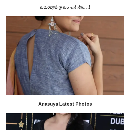
మధురపూడి గ్రామం అనే నేను…!
Anasuya Latest Photos