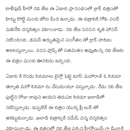
టాలీవుడ్ హీరో రవి తేజ ఈ ఏడాది ప్రారంభంలో క్రాక్ చిత్రంతో
హిట్టు కొట్టి మంచి జోరు మీద ఉన్నాడు. ఈ చిత్రానికి గోపి చంద్
మలినేని దర్శకత్వం వహించాడు. రవి తేజ సరసన శృతి హాసన్
నటించింది. థమన్ అద్బుతమైన సంగీతం తో క్రాక్ పాటలు
అలరిస్తున్నాయి. వరస ఫ్లాప్స్ తో సతమతం అవ్వుతున్న రవి తేజకు
ఈ చిత్రం మంచి ఊరటను ఇచ్చింది.
ఏడాది కి రెండు సినిమాలు లైన్లో పెట్టె మాస్ మహారాజ్ ఓ సినిమా
తర్వాత మరో సినిమా ను చేసుకుంటూ వస్తున్నాడు. నేడు రవి తేజ
పుట్టిన రోజు కావున ఆయన తదుపరి సినిమా ఖిలాడిలో
నటిస్తున్నాడు. ఇప్పటికే ఈ చిత్రం యొక్క ప్రీ లుక్ తో
ఆకట్టుకున్నాడు. ఖిలాడి చిత్రాన్నికి రమేష్ వర్మ దర్శకత్వం
వహిస్తున్నాడు. ఈ చిత్రంలో రవి తేజ పక్కన హీరోయిన్స్ గా మీనాక్షి