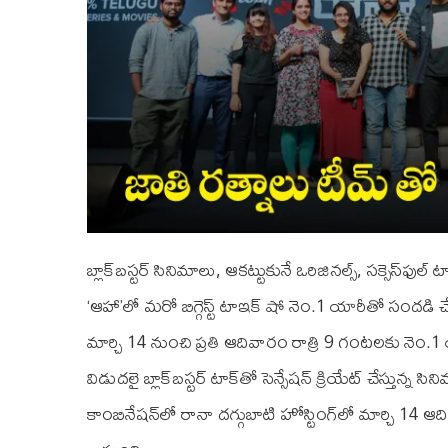
బ్లాక్‌బస్టర్‌ సినిమాలు, ఆకట్టుకునే ఒరిజినల్స్‌, సక్సెస్‌ఫుల్
‘ఆహా’లో మ‌రో బిగ్గెస్ట్ టాఇక్‌ షో నెం.1 యారీతో సంద‌డి చ
మార్చి 14 నుంచి ప్రతి ఆదివారం రాత్రి 9 గంటలకు నెం.1 య
విడుదలై బ్లాక్‌బస్టర్‌ టాక్‌తో సెన్సేషన్‌ క్రియేట్‌ చేస్తున్న
కాంబినేషన్‌లో రానా దగ్గుబాటి హోస్టింగ్‌లో మార్చి 14 ఆ