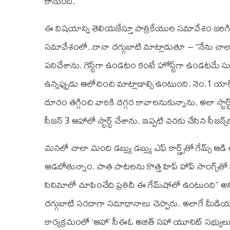
కానుంది.
ఈ విషయాన్ని తెలియజేస్తూ పాత్రికేయుల సమావేశం జరిగింది. 
సమావేశంలో..రానా దగ్గుబాటి మాట్లాడుతూ – “నేను చాలా షోస్
పనిచేశాను. గెస్ట్‌గా ఉండటం కంటే హోస్ట్‌గా ఉండటమే సు
ఉన్నప్పుడు ఆలోచించి మాట్లాడాల్సి ఉంటుంది. నెం.1 యారీ సీజన
దూరం తగ్గించి వారికి దగ్గర కావాలనుకున్నాను. అలా స్టార
సీజన్‌ 3 ఆహాలో స్టార్ట్‌ చేశాను. ఇప్పటి వరకు చేసిన సీజన్
మనలో చాలా మంది డబ్ల్యు డబ్ల్యు ఎఫ్‌ కార్డ్స్‌తో గేమ్స్‌ ఆడి 
ఆడబోతున్నాం. పాత పాటలను కొత్త హిప్‌ హాప్‌ సాంగ్స్‌తో 
సినిమాలో చూపించేది ప్రతిదీ ఈ గేమ్‌షోలో ఉంటుంది” అని
దగ్గుబాటి సరదాగా సమాధానాలు చెప్పారు. అలాగే మీడియా ప్
కార్యక్రమంలో ‘ఆహా’ సీఈఓ అజిత్‌ సహా యూనిట్‌ సభ్యులు 