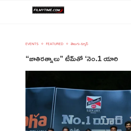
EVENTS
FEATURED
తెలుగు న్యూస్
“జాతిరత్నాలు” టీమ్‌తో ‘నెం.1 యారి