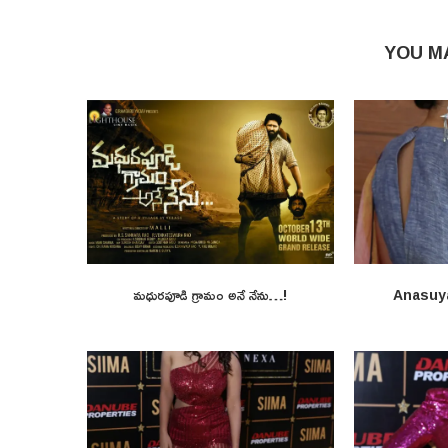
YOU M
మధురపూడి గ్రామం అనే నేను…!
Anasuy