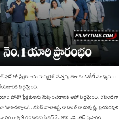
‌ టాక్‌షోస్‌తో ప్రేక్షకులను మెస్మరైజ్‌ చేస్తోన్న తెలుగు ఓటీటీ మాధ్య‌మం
ేయ‌డానికి సిద్ధ‌మైంది.
ారి షోతో ప్రేక్షకులను మెప్పించడానికి ఆహా సిద్ధమైంది. రీసెంట్‌గా
 సినిమా ‘జాతిరత్నాలు’.. నవీన్‌ పొలిశెట్టి, రాహుల్‌ రామకృష్ణ, ప్రియదర్శిల
దివారం రాత్రి 9 గంటలకు సీజన్‌ 3..తొలి ఎపిసోడ్‌ ప్రసారం