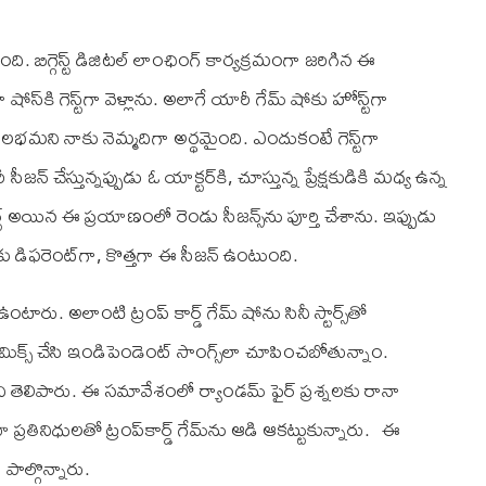
బిగ్గెస్ట్‌ డిజిటల్‌ లాంఛింగ్‌ కార్యక్రమంగా జరిగిన ఈ
‌కి గెస్ట్‌గా వెళ్లాను. అలాగే యారీ గేమ్‌ షోకు హోస్ట్‌గా
లభమని నాకు నెమ్మదిగా అర్థమైంది. ఎందుకంటే గెస్ట్‌గా
్‌ చేస్తున్నప్పుడు ఓ యాక్టర్‌కి, చూస్తున్న ప్రేక్షకుడికి మధ్య ఉన్న
్ట్‌ అయిన ఈ ప్రయాణంలో రెండు సీజన్స్‌ను పూర్తి చేశాను. ఇప్పుడు
స్‌కు డిఫరెంట్‌గా, కొత్తగా ఈ సీజన్‌ ఉంటుంది.
ఉంటారు. అలాంటి ట్రంప్‌ కార్డ్‌ గేమ్‌ షోను సినీ స్టార్స్‌తో
మిక్స్‌ చేసి ఇండిపెండెంట్‌ సాంగ్స్‌లా చూపించబోతున్నాం.
 తెలిపారు. ఈ సమావేశంలో ర్యాండమ్‌ ఫైర్‌ ప్రశ్నలకు రానా
రతినిధులతో ట్రంప్‌కార్డ్‌ గేమ్‌ను ఆడి ఆకట్టుకున్నారు. ఈ
పాల్గొన్నారు.