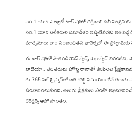
నెం.1 యారి సెలబ్రిటీ టాక్ షోలో దక్షిణాది సినీ పరిశ్రమక
నెం.1 యారి విలేకరుల సమావేశం ఇప్పటివరకు అతిపెద్ద డిజి
మాధ్యమాలు వారి సంబంధితన ఛానెల్స్‌లో ఈ ప్రోగ్రామ్‌కు
ఈ టాక్ షోలో సౌతిండియన్‌ స్టార్స్‌ మెగాస్టార్ చిరంజీవ
భాటియా.. తదితరులు హోస్ట్‌ రానాతో కనిపించి ప్రేక్షకా
రు.365 సబ్ స్క్రిప్షన్‌తో అతి కొద్ది సమయంలోనే తెలుగు
సంపాదించుకుంది. తెలుగు ప్రేక్షకులు ఎంతో అభిమానించే సూపర్
కలెక్షన్స్‌ ఆహా సొంతం.