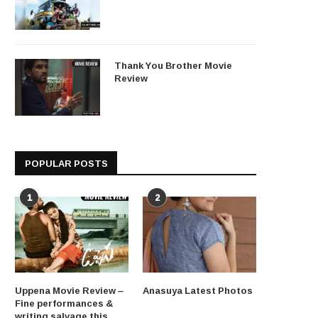
Thank You Brother Movie
Review
POPULAR POSTS
1
2
Uppena Movie Review –
Anasuya Latest Photos
Fine performances &
writing salvage this