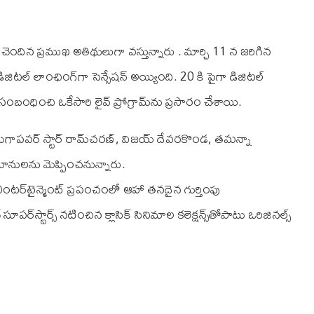
ు చెందిన ప్రముఖ అతిథులుగా వస్తున్నారు . మార్చి 11 న జరిగిన
టల్ లాంఛింగ్‌గా సెన్సేషన్‌ అయ్యింది. 20 కి పైగా డిజిటల్
 సంబంధించి ఒకేసారి లైవ్ ప్రోగ్రామ్‌ను ప్రసారం చేశాయి.
ి, మెగాపవర్ స్టార్ రామ్‌చరణ్‌, విజయ్ దేవరకొండ, తమన్నా
భిమానులను మెప్పించనున్నారు.
 ఎంటర్‌టైన్మెంట్‌ ప్రపంచంలో ఆహా తనదైన గుర్తింపు
‌స్టార్స్‌ నటించిన క్లాసిక్‌ సినిమాల కలెక్షన్స్‌తోపాటు ఒరిజినల్స్