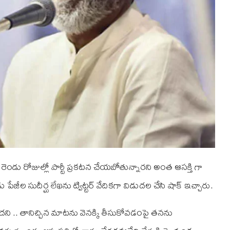
రెండు రోజుల్లో పార్టీ ప్రకటన చేయబోతున్నారని అంత ఆసక్తి గా
జీల సుదీర్ఘ లేఖను ట్విట్టర్ వేదికగా విడుదల చేసి షాక్ ఇచ్చారు.
ి .. తానిచ్చిన మాటను వెనక్కి తీసుకోవడంపై తనను