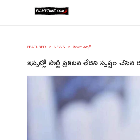
FEATURED
NEWS
తెలుగు న్యూస్
ఇప్పట్లో పార్టీ ప్రకటన లేదని స్పష్టం చేసిన