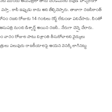
ు ముందు ఆసుపత్రిలో తాను చేరడమనేది దేవుడి హెచ్చరికగా
ి వ‌స్తా.. కానీ ఇప్పుడు కాదు అని తేల్చిచెప్పారు. తాజాగా రజనీకాంత్
్ కోసం రజని రోజుకు 14 గంటలు రెస్ట్ లేకుండా పనిచేసారు. దీంతో
రి నుంచి డిశ్చార్జ్‌ అయిన రజనీ.. నేరుగా చెన్నై చేరారు.
 వారం రోజుల పాటు విశ్రాంతి తీసుకోవాలని వైద్యులు
్రులు పలువురు రాజకీయాలపై ఆయన వెనక్కి లాగినట్టు