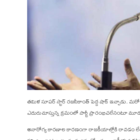
తమిళ సూపర్ స్టార్ రజనీకాంత్ పెద్ద షాక్ ఇచ్చాడు. మరో 
ఎదురుచూస్తున్న క్రమంలో పార్టీ ప్రారంభిచలేనంటూ మూడు పే
అనారోగ్య కారణాల కారణంగా రాజకీయాల్లోకి రావడం లేదన