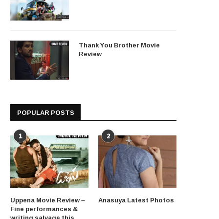
Thank You Brother Movie
Review
POPULAR POSTS
1
2
Uppena Movie Review –
Anasuya Latest Photos
Fine performances &
writing salvage this