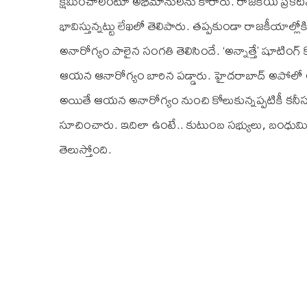
క్షమించాలంటూ అభిమానులను కోరారు. రాజకీయ ప్రకటనక
భావిస్తున్నట్టు లేఖలో తెలిపారు. త‌ప్ప‌కుండా రాజ‌కీయాల్లోక
అనారోగ్యం పాలైన సంగతి తెలిసిందే. ‘అన్నాత్తే’ షూటింగ
ఆయన ఆనారోగ్యం బారిన పడ్డారు. హైదరాబాద్‌ అపోలో ఆసుపత్
అయితే ఆయన అనారోగ్యం నుంచి కోలుకున్నప్పటికీ కనీసం
సూచించారు. ఇదిలా ఉంటే.. కుటుంబ సభ్యులు, బంధుమిత
తెలుస్తోంది.