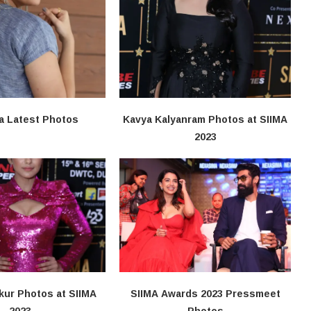
a Latest Photos
Kavya Kalyanram Photos at SIIMA
2023
kur Photos at SIIMA
SIIMA Awards 2023 Pressmeet
2023
Photos