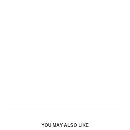
YOU MAY ALSO LIKE