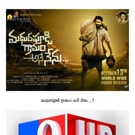
మధురపూడి గ్రామం అనే నేను…!