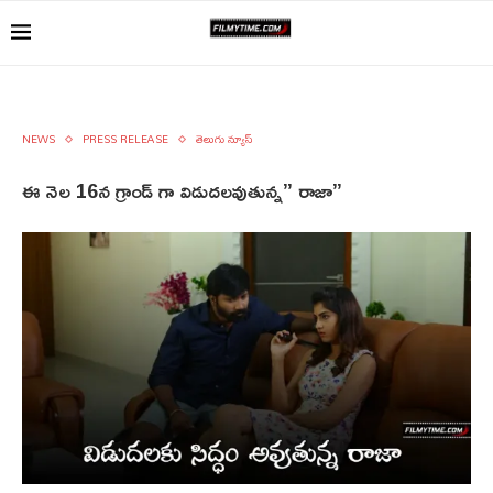
NEWS
PRESS RELEASE
తెలుగు న్యూస్
ఈ నెల 16న గ్రాండ్ గా విడుదలవుతున్న” రాజా”