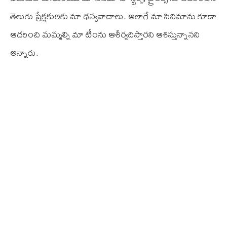
తెలుగు ప్రేక్షకులకు మా ధన్యవాదాలు. అలాగే మా సినిమాను కూడా
ఆదరించి మమ్మల్ని మా టీంను ఆశీర్వదిస్తారని ఆశిస్తున్నానని
అన్నారు.