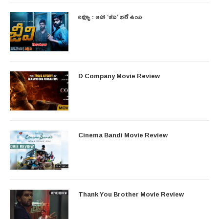
రివ్యూ : ఆహా ‘జీవి’ భలే ఉంది
D Company Movie Review
Cinema Bandi Movie Review
Thank You Brother Movie Review