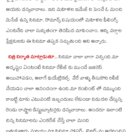
ఆయకు ధన్యవాదాలు. ఇది మహిళల ఇమేజ్ ని పెంచే ఓ మంచి
మెసేజ్ ఉన్న సినిమా. రొమాన్స్ విషయంలో మహిళల ఫీలింగ్స్
ఎంటనేది చాలా సున్నితంగా తెరమీద చూపించాం. అన్ని వర్గాల
ప్రేక్షకులకు ఈ సినిమా తప్పక నచ్చుతుంది అని అన్నారు.
చిత్ర నిర్మాత మాట్లాడుతూ..
సినిమా చాలా బాగా వచ్చింది.మా
అదృష్టం ఏంటంటే సినిమా రేలీజ్ కు ముందే బిజినెస్
అయిపోవడం, అలాగే థియేట్రికల్స్ వేరే వాళ్ళు తీసుకొని రిలీజ్
చేయడం చాలా ఆనందంగా ఉంది.మా కంటెంట్ లో దమ్ముంది
కాబట్టి మాకు ఎటువంటి ఇబ్బందులు లేకుండా విడుదల చేస్తున్న
రెండు రాష్ట్రాల డిస్ట్రుబ్యూటర్లకు ధన్యవాదాలు. అందరూ ఇలాంటి
చిన్న సినిమాలను ఎంకరేజ్ చేస్తే చాలా మంది
బతుకుతారు.మరియు మా సినిమా పోస్టర్స్, ట్రైలర్స్ ను ఆదరించిన