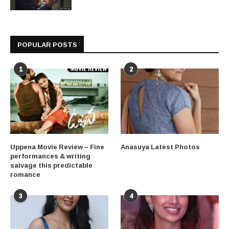
POPULAR POSTS
1
2
Uppena Movie Review – Fine
Anasuya Latest Photos
performances & writing
salvage this predictable
romance
3
4