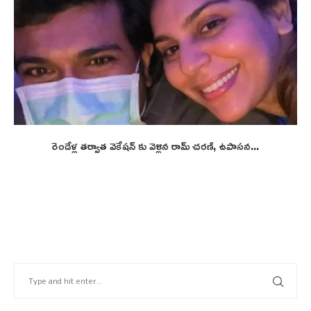
రెండేళ్ల తర్వాత వెకేషన్ కు వెళ్లిన రామ్ చరణ్, ఉపాసన...