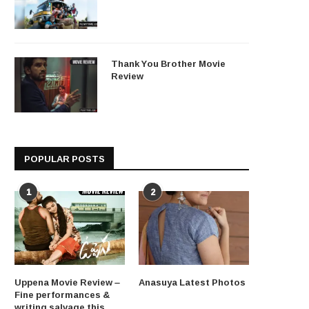
Thank You Brother Movie
Review
POPULAR POSTS
1
2
Uppena Movie Review –
Anasuya Latest Photos
Fine performances &
writing salvage this