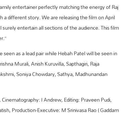
family entertainer perfectly matching the energy of Raj
 a different story. We are releasing the film on April
 surely entertain all sections of the audience. This film
r.“
 seen as a lead pair while Hebah Patel will be seen in
ishna Murali, Anish Kuruvilla, Sapthagiri, Raja
alakshmi, Soniya Chowdary, Sathya, Madhunandan
 Cinematography: I Andrew, Editing: Praveen Pudi,
Satish, Production-Executive: M Srinivasa Rao ( Gaddam