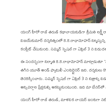
యంగ్‌ హీరో రాజ్‌ తరుణ్‌ కథానాయకుడిగా శ్రీమతి లక్ష్మీ
విజయ్‌కుమార్‌ దర్శకత్వంలో కె.కె.రాధామోహన్‌ నిర్మిస్తున్న క
కంప్లీట్ చేసుకుంది. సమ్మర్ స్పెషల్ గా ఏప్రిల్ 3 న వి
ఈ సందర్భంగా నిర్మాత కె.కె.రాధామోహన్‌ మాట్లాడుతూ ”మా
తగిన యూత్ అండ్ ఫ్యామిలీ ఎంటర్టైనర్ ఇది. దర్శకులు కొండ
తెరకెక్కించారు. సమ్మర్ స్పెషల్ గా ఏప్రిల్ 3 న చిత్రాన్న
అన్నివర్గాల ప్రేక్షకుల్ని ఆకట్టుకుంటుంది. ఇది మా బేనర్
యంగ్‌ హీరో రాజ్‌ తరుణ్‌, మాళవిక నాయర్‌ జంటగా నటిస్తు