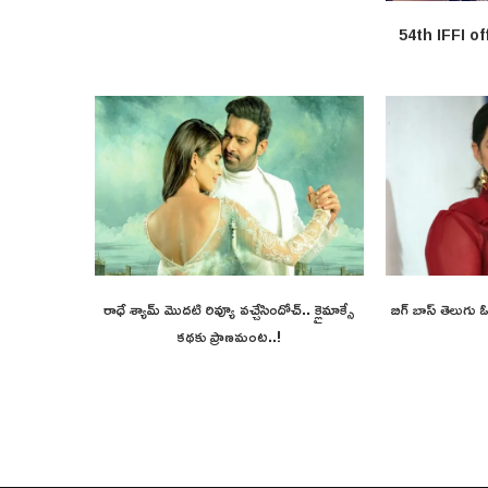
54th IFFI of
రాధే శ్యామ్ మొదటి రివ్యూ వచ్చేసిందోచ్.. క్లైమాక్సే
బిగ్ బాస్ తెలుగు
కథకు ప్రాణమంట..!