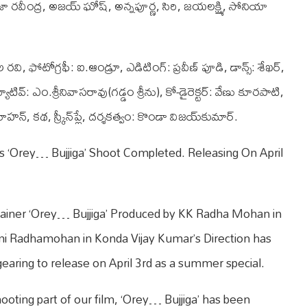
రాజా రవీంద్ర, అజయ్‌ ఘోష్‌, అన్నపూర్ణ, సిరి, జయలక్ష్మి, సోనియా
ి, ఫోటోగ్రఫీ: ఐ.ఆండ్రూ, ఎడిటింగ్‌: ప్రవీణ్‌ పూడి, డాన్స్‌: శేఖర్‌,
్జిక్యూటివ్‌: ఎం.శ్రీనివాసరావు(గడ్డం శ్రీను), కో-డైరెక్టర్‌: వేణు కూరపాటి,
హన్‌, కథ, స్క్రీన్‌ప్లే, దర్శకత్వం: కొండా విజయ్‌కుమార్‌.
 ‘Orey… Bujjiga’ Shoot Completed. Releasing On April
tainer ‘Orey… Bujjiga’ Produced by KK Radha Mohan in
mi Radhamohan in Konda Vijay Kumar’s Direction has
 gearing to release on April 3rd as a summer special.
oting part of our film, ‘Orey… Bujjiga’ has been