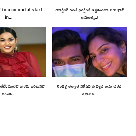
f to a colourful start
యాక్టింగ్ కంటే డైరెక్టింగే ఇష్టమంటూ ఐరా ఖాన్
in...
కామెంట్స్..!
 ఓటీటీ: మొదటి వారమే ఎలిమినేట్
రెండేళ్ల తర్వాత వెకేషన్ కు వెళ్లిన రామ్ చరణ్,
అయిన...
ఉపాసన...