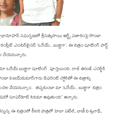
 రాధామోహన్‌ సమర్పణలో శ్రీసత్యసాయి ఆర్ట్స్‌ పతాకంపై కొండా
ంప్లీట్‌ ఎంటర్‌టైనర్‌ ‘ఒరేయ్‌.. బుజ్జిగా’. ఈ చిత్రం షూటింగ్ పార్ట్
డుదల చేయనున్నారు.
 ఒరేయ్ బుజ్జిగా షూటింగ్ పూర్తయింది. రాజ్‌ తరుణ్‌ ఎనర్జీకి
ా విజయ్‌కుమార్‌గారు డిఫరెంట్‌ స్టోరీతో ఈ చిత్రాన్ని
ి విడుదల చేయనున్నాం. తప్పకుండా మా ‘ఒరేయ్‌.. బుజ్జిగా’ చిత్రం
‌లో మరో సూపర్‌హిట్‌ సినిమా అవుతుంది” అన్నారు.
న్న ఈ చిత్రంలో కీలక పాత్రలో హెబా పటేల్, వాణీ విశ్వనాథ్‌,