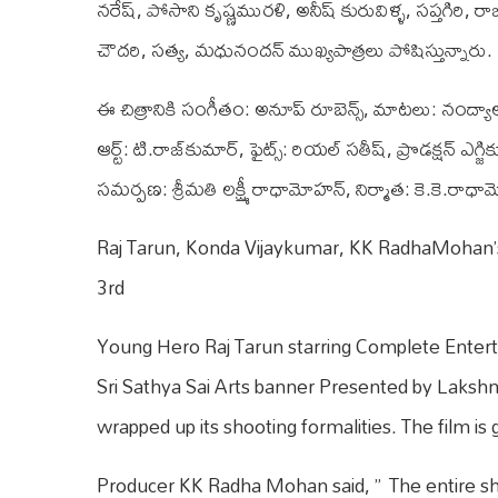
నరేష్‌, పోసాని కృష్ణమురళి, అనీష్‌ కురువిళ్ళ, సప్తగిరి, 
చౌదరి, సత్య, మధునందన్‌ ముఖ్యపాత్రలు పోషిస్తున్నారు.
ఈ చిత్రానికి సంగీతం: అనూప్‌ రూబెన్స్‌, మాటలు: నంద్యాల రవ
ఆర్ట్‌: టి.రాజ్‌కుమార్‌, ఫైట్స్‌: రియల్‌ సతీష్‌, ప్రొడక్షన్‌ ఎగ
సమర్పణ: శ్రీమతి లక్ష్మీ రాధామోహన్‌, నిర్మాత: కె.కె.రాధామో
Raj Tarun, Konda Vijaykumar, KK RadhaMohan’s
3rd
Young Hero Raj Tarun starring Complete Enter
Sri Sathya Sai Arts banner Presented by Laksh
wrapped up its shooting formalities. The film is
Producer KK Radha Mohan said, ” The entire sho