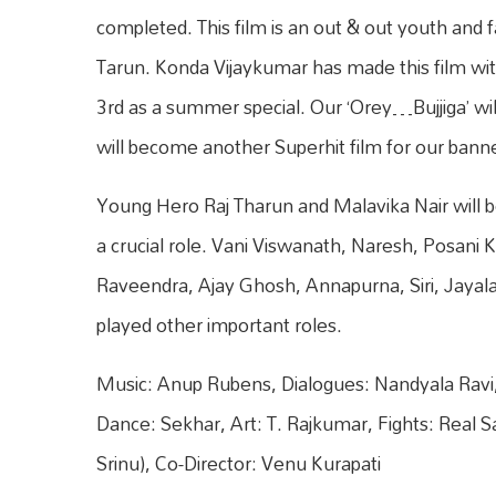
completed. This film is an out & out youth and 
Tarun. Konda Vijaykumar has made this film with
3rd as a summer special. Our ‘Orey…Bujjiga’ will
will become another Superhit film for our banne
Young Hero Raj Tharun and Malavika Nair will be
a crucial role. Vani Viswanath, Naresh, Posani Kr
Raveendra, Ajay Ghosh, Annapurna, Siri, Jay
played other important roles.
Music: Anup Rubens, Dialogues: Nandyala Ravi,
Dance: Sekhar, Art: T. Rajkumar, Fights: Real 
Srinu), Co-Director: Venu Kurapati