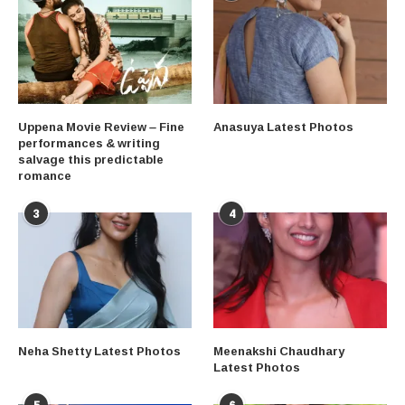
Uppena Movie Review – Fine
Anasuya Latest Photos
performances & writing
salvage this predictable
romance
3
4
Neha Shetty Latest Photos
Meenakshi Chaudhary
Latest Photos