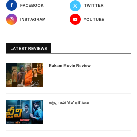
FACEBOOK
TWITTER
INSTAGRAM
YOUTUBE
LATEST REVIEWS
Eakam Movie Review
రివ్యూ : ఆహా ‘జీవి’ భలే ఉంది