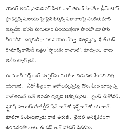
యంగ్ అండ్ ప్రామిసింగ్ హీరో రాజ్ త‌రుణ్ హీరోగా డ్రీమ్ టౌన్
ప్రొడక్షన్స్ మరియు హైఫైవ్ పిక్చర్స్ ప‌తాకాల‌పై నంద్‌కుమార్
అబ్బినేని, భరత్ మగులూరి సంయుక్తంగా సాంటో మోహన్
వీరంకిని ద‌ర్శ‌కుడిగా పరిచ‌యం చేస్తూ నిర్మిస్తున్న ఫీల్ గుడ్
రొమాన్స్ కామెడీ చిత్రం `స్టాండ‌ప్ రాహుల్‌`. కూర్చుంది చాలు
అనేది ట్యాగ్ లైన్‌.
ఈ మూవీ ఫస్ట్ లుక్ పోస్ట‌ర్‌ను ఈ రోజు విడుద‌ల‌చేసింది చిత్ర
యూనిట్‌. ఏదో తీవ్రంగా ఆలోచిస్తున్న‌ట్లు ‌ డెస్క్ మీద కూర్చున్న
రాజ్‌త‌రుణ్ లుక్ అంద‌రి దృష్టిని ఆకర్షిస్తుంది. స్టైలిష్ మేకోవ‌ర్‌,
స్టైలిష్ హెయిర్‌డోతో క్లీన్ షేవ్‌ లుక్‌లో ఫ‌స్ట్‌లుక్‌లో యూబ‌ర్‌-
కూల్‌గా కనిపిస్తున్నాడు రాజ్ త‌రుణ్‌. టైటిల్ ఆసక్తికరంగా
ఉండ‌డంతో పాటు ఈ ఫస్ట్ లుక్ పోస్టర్ ప్రేక్ష‌కుల్ని