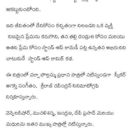
ఆక‌ట్టుకుంటోంది.
ఇది జీవితంలో దేనికోసం క‌చ్చితంగా నిలబడని ఒక వ్య‌క్తి
నిజమైన ప్రేమను కనుగొని, తన తల్లి దండ్రుల కోసం మ‌రియు
అతని ప్రేమ కోసం స్టాండ్-అప్ కామెడీ పట్ల ఉన్నత‌న‌ అభిరుచిని
చాటుకునే స్టాండ్-అప్ కామిక్ కథ.
ఈ చిత్రంలో వర్షా బొల్లమ్మ ప్రధాన పాత్ర‌లో న‌టిస్తుండ‌గా స్వీకర్
అగస్తి సంగీతం, శ్రీరాజ్ రవీంద్రన్ సినిమాటోగ్ర‌ఫి
నిర్వ‌హిస్తున్నారు.
వెన్నెల‌కిషోర్‌, ముర‌ళిశ‌ర్మ‌, ఇంద్ర‌జ‌, దేవీ ప్ర‌సాద్ మ‌రియు
మ‌ధురిమ ఇతర ముఖ్య పాత్ర‌ల్లో న‌టిస్తున్నారు.