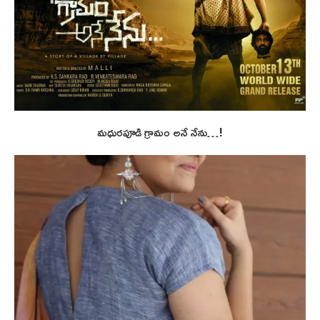
మధురపూడి గ్రామం అనే నేను…!