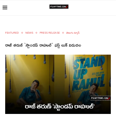
FEATURED
NEWS
PRESS RELEASE
తెలుగు న్యూస్
రాజ్ త‌రుణ్ `స్టాండ‌ప్ రాహుల్` ఫ‌స్ట్ లుక్ విడుద‌ల‌‌