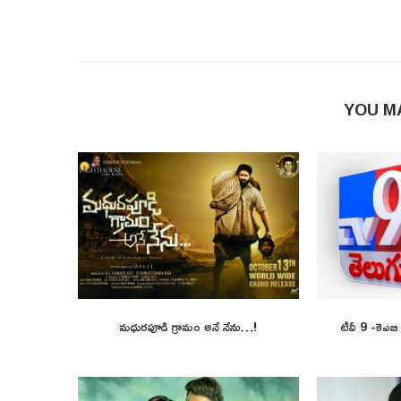
YOU M
మధురపూడి గ్రామం అనే నేను…!
టీవీ 9 -కెఎబ