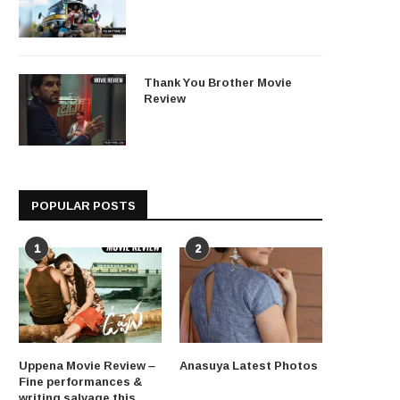
Thank You Brother Movie
Review
POPULAR POSTS
1
2
Uppena Movie Review –
Anasuya Latest Photos
Fine performances &
writing salvage this