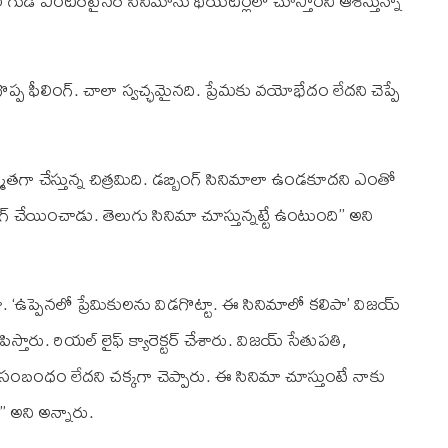
ల్‌ గుడ్‌ ఎంటర్‌టైనర్‌ సినిమాను థియేటర్లలో చూస్తారని ఆశిస్తున్నా’’
గొప్ప ఫీలింగ్‌. చాలా స్వచ్ఛమైనది. ప్రేమకు వయోభేదం లేదని చెప్పే
మాతగా చేస్తున్న చిత్రమిది. డబ్బింగ్‌ సినిమాలా ఉండకూదని ఎంతో
ింగ్‌ చేయించాడు. తెలుగు సినిమా చూస్తున్నట్టే ఉంటుంది’’ అని
. ‘ఉప్పెనలో ప్రేమికులను విడగొట్టా. ఈ సినిమాలో కలిపా’ విజయ్‌
. రియల్‌ లైఫ్‌ క్యారెక్టర్‌ చేశారు. విజయ్‌ సేతుపతి,
ంబంధం లేదని చక్కగా చెప్పారు. ఈ సినిమా చూస్తుంటే నాకు
’ అని అన్నారు.