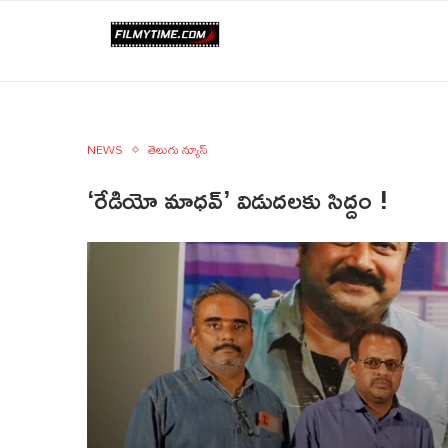
NEWS
తెలుగు న్యూస్
‘రేడియో మాధవ్‌’ విడుదలకు సిద్దం !