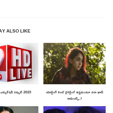
AY ALSO LIKE
ి ఎడ్యుకేషన్ సమ్మిట్ 2023
యాక్టింగ్ కంటే డైరెక్టింగే ఇష్టమంటూ ఐరా ఖాన్
కామెంట్స్..!