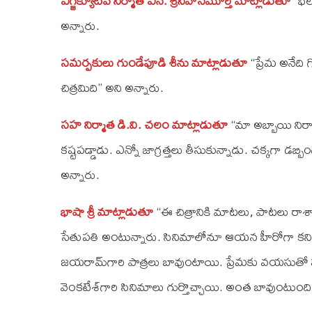
ఎగ్జిక్యూటివ్‌ నిర్మాత ఎన్‌. శ్రీనివాసమూర్తి మాట్లాడుతూ
‘‘ఫీ
అన్నారు.
సమర్పకులు గుండేపూడి శీను మాట్లాడుతూ
‘‘ప్రేమ అనేది 
చిత్రమిది’’ అని అన్నారు.
సహ నిర్మాత డి.వి. చలం మాట్లాడుతూ
‘‘మా అబ్బాయి నిర్
కష్టపడ్డాడు. ఎన్నో జాగ్రత్తలు తీసుకున్నాడు. చక్కగా డబ్బ
అన్నారు.
భాషా శ్రీ మాట్లాడుతూ
‘‘ఈ చిత్రానికి మాటలు, పాటలు రాశా
సేతుపతి అంటున్నారు. సినిమాలోనూ ఆయన హీరోగా కనిపిస్తారు
జయరామ్‌గారి పాత్రలు బావుంటాయి. ప్రేమకు వయసుతో స
వెంకటేశ్‌గారి సినిమాలు గుర్తొచ్చాయి. అంత బావుంటుంది’