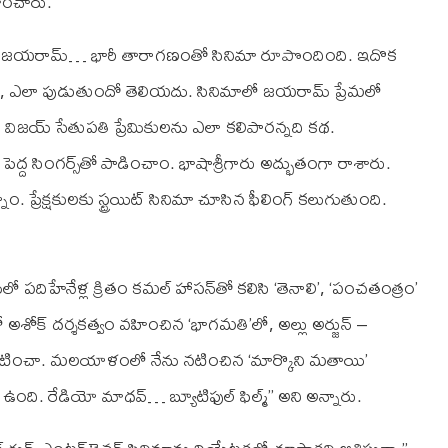
హించారు.
ి, జయరామ్‌… భారీ తారాగణంతో సినిమా రూపొందింది. ఇదొక
 ఎక్కడ, ఎలా పుడుతుందో తెలియదు. సినిమాలో జయరామ్‌ ప్రేమలో
ి. విజయ్‌ సేతుపతి ప్రేమికులను ఎలా కలిపారన్నది కథ.
ెద్ద సింగర్స్‌తో పాడించాం. భాషాశ్రీగారు అద్భుతంగా రాశారు.
. ప్రేక్షకులకు స్ట్రయిట్‌ సినిమా చూసిన ఫీలింగ్‌ కలుగుతుంది.
ులో పదిహేనేళ్ల క్రితం కమల్‌ హాసన్‌తో కలిసి ‘తెనాలి’, ‘పంచతంత్రం’
అశోక్‌ దర్శకత్వం వహించిన ‘భాగమతి’లో, అల్లు అర్జున్‌ –
లో’ నటించా. మలయాళంలో నేను నటించిన ‘మార్కొని మతాయి’
ి. రేడియో మాధవ్‌… బ్యూటిఫుల్‌ ఫిల్మ్‌’’ అని అన్నారు.