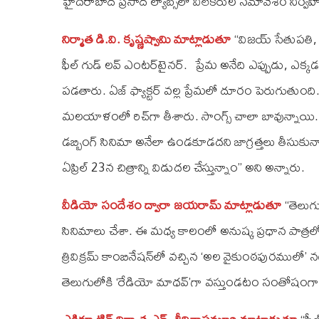
హైదరాబాద్‌ ప్రసాద్‌ ల్యాబ్స్‌లో విలేకరుల సమావేశం నిర్వ
నిర్మాత డి.వి. కృష్ణష్వామి మాట్లాడుతూ
‘‘విజయ్‌ సేతుపత
ఫీల్‌ గుడ్‌ లవ్‌ ఎంటర్‌టైనర్‌. ప్రేమ అనేది ఎప్పుడు,
పడతారు. ఏజ్‌ ఫ్యాక్టర్‌ వల్ల ప్రేమలో దూరం పెరుగుతుంద
మలయాళంలో రిచ్‌గా తీశారు. సాంగ్స్‌ చాలా బావున్నాయి. ప
డబ్బింగ్‌ సినిమా అనేలా ఉండకూడదని జాగ్రత్తలు తీసుకున్నాం
ఏప్రిల్‌ 23న చిత్రాన్ని విడుదల చేస్తున్నాం’’ అని అన్నారు.
వీడియో సందేశం ద్వారా జయరామ్‌ మాట్లాడుతూ
‘‘తెలుగ
సినిమాలు చేశా. ఈ మధ్య కాలంలో అనుష్క ప్రధాన పాత్రలో 
త్రివిక్రమ్‌ కాంబినేషన్‌లో వచ్చిన ‘అల వైకుంఠపురము
తెలుగులోకి ‘రేడియో మాధవ్‌’గా వస్తుండటం సంతోషంగా ఉంద