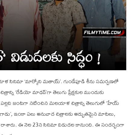
ళ సినిమా ‘మార్కోని మతాయ్‌’. గుండేపూడి శీను సమర్పణలో
ి ఈ చిత్రాన్ని ‘రేడియో మాధవ్‌’గా తెలుగు ప్రేక్షకుల ముందుకు
యి పల్లవి జంటగా నటించిన మలయాళ చిత్రాన్ని తెలుగులో ‘హేయ్
‘బిచ్చగాడు’, ఇంకా పలు అనువాద చిత్రాలకు అద్భుతమైన మాటలు,
లు రాశారు. ఈ నెల 23న సినిమా విడుదల కానుంది. ఈ సందర్భంగా