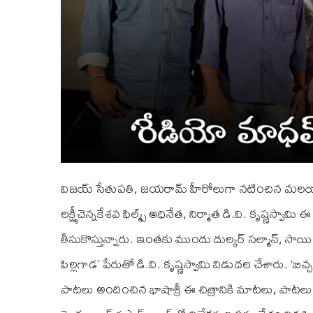
విజయ్‌ సేతుపతి, జయరామ్‌ హీరోలుగా నటించిన మలయా
లక్ష్మీచెన్నకేశవ ఫిల్మ్స్‌ అధినేత, నిర్మాత డి.వి. కృష్ణస్వామ
తీసుకొస్తున్నారు. ఇంతకు ముందు దుల్కర్ సల్మాన్, సా
పిల్లగాడ’ పేరుతో డి.వి. కృష్ణస్వామి విడుదల చేశారు. 
పాటలు అందించిన భాషాశ్రీ ఈ చిత్రానికి మాటలు, పాట