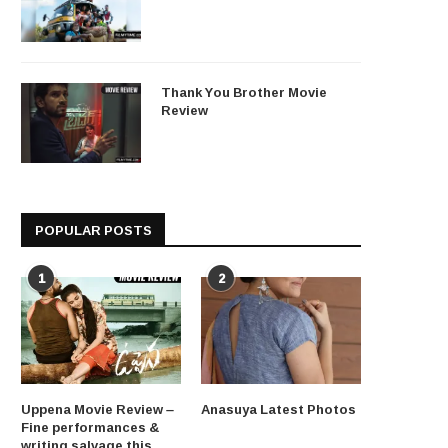
Thank You Brother Movie
Review
POPULAR POSTS
1
2
Uppena Movie Review –
Anasuya Latest Photos
Fine performances &
writing salvage this