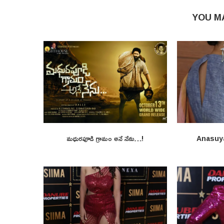
YOU M
మధురపూడి గ్రామం అనే నేను…!
Anasuy