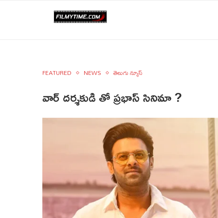
FEATURED
NEWS
తెలుగు న్యూస్
వార్ దర్శకుడి తో ప్రభాస్ సినిమా ?