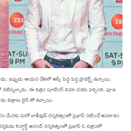
ప్పుడు ఆయన చేతిలో అన్నీ పెద్ద పెద్ద ప్రాజెక్ట్స్ ఉన్నాయి.
ంలో నటిస్తున్నాడు. ఈ చిత్రం షూటింగ్ చివరి దశకు వచ్చింది. పూజ
ు చిత్రాలు లైన్ లో ఉన్నాయి.
ాచారం మేరకు మరో బాలీవుడ్ దర్శకత్వంలో ప్రభాస్ నటించే అవకాశం
దర్శకుడు సిద్దార్థ్ ఆనంద్ దర్శకత్వంలో ప్రభాస్ ఓ చిత్రంలో