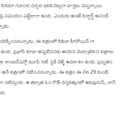
సినిమా గురించి చర్చల జరిపినట్లుగా వార్తలు వస్తున్నాయి.
ండ్ల సమయం పట్టేలాగా ఉంది. ఎందుకు అంటే సిద్దార్థ్ ఆనంద్
్నాడు.
ెరకెక్కించనున్నాడు. ఈ చిత్రంలో దీపికా హీరోయిన్ గా
ది. ప్రభాస్ కూడా అప్పటివరకు ఆయన చెయ్యాలిసిన చిత్రాలు
రి కాంబినేషన్లో మూవీ సెట్ పైకి వెళ్ళే అవకాశం ఉంది. ప్రస్తుతం
సలార్ అనే చిత్రంలో నటించనున్నాడు. ఈ చిత్రం ఈ నెల 29 నుండి
గా నటిస్తుంది. ఆ తర్వాత ఓం రౌత్ దర్శకత్వంలో అదిపురుష్, నాగ్
ంది.