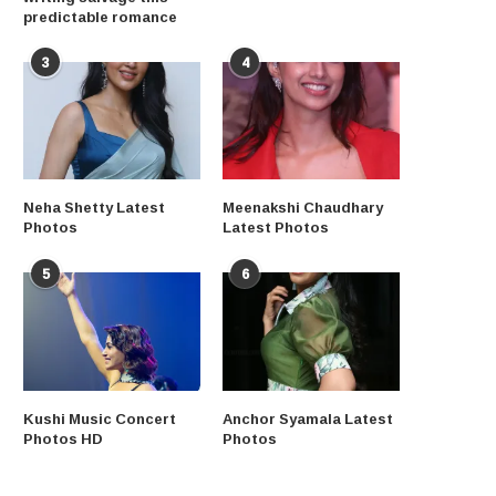
predictable romance
3
4
Neha Shetty Latest
Meenakshi Chaudhary
Photos
Latest Photos
5
6
Kushi Music Concert
Anchor Syamala Latest
Photos HD
Photos