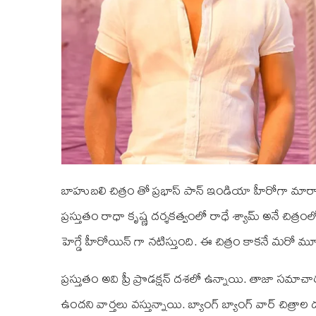
బాహుబలి చిత్రం తో ప్రభాస్ పాన్ ఇండియా హీరోగా మారాడు. ఇ
ప్రస్తుతం రాధా కృష్ణ దర్శకత్వంలో రాధే శ్యామ్ అనే చిత్ర
హెగ్డే హీరోయిన్ గా నటిస్తుంది. ఈ చిత్రం కాకనే మరో మూడ
ప్రస్తుతం అవి ప్రీ ప్రొడక్షన్ దశలో ఉన్నాయి. తాజా సమ
ఉందని వార్తలు వస్తున్నాయి. బ్యాంగ్ బ్యాంగ్ వార్ చిత్రాల 