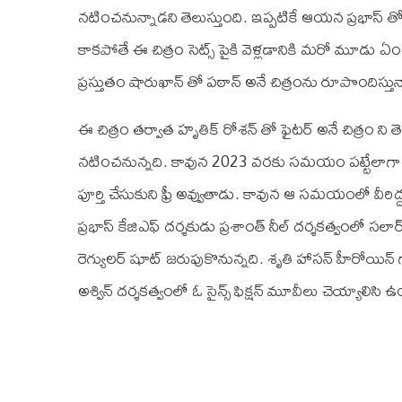
నటించనున్నాడని తెలుస్తుంది. ఇప్పటికే ఆయన ప్రభాస్ తో 
కాకపోతే ఈ చిత్రం సెట్స్ పైకి వెళ్లడానికి మరో మూడు ఏ
ప్రస్తుతం షారుఖాన్ తో పఠాన్ అనే చిత్రంను రూపొందిస్తున
ఈ చిత్రం తర్వాత హృతిక్ రోశన్ తో ఫైటర్ అనే చిత్రం ని త
నటించనున్నది. కావున 2023 వరకు సమయం పట్టేలాగా ఉం
పూర్తి చేసుకుని ఫ్రీ అవ్వుతాడు. కావున ఆ సమయంలో వీరిద్ద
ప్రభాస్ కే‌జి‌ఎఫ్ దర్శకుడు ప్రశాంత్ నీల్ దర్శకత్వంలో 
రెగ్యులర్ షూట్ జరుపుకొనున్నది. శృతి హాసన్ హీరోయిన్ 
అశ్విన్ దర్శకత్వంలో ఓ సైన్స్ ఫిక్షన్ మూవీలు చెయ్యాలిసి ఉ