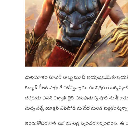
మలయాళం సూపర్ హిట్టు మూవీ అయ్యపనుమ్ కొషియమ్ ను త
కళ్యాణ్ కీలక పాత్రలో నటిస్తున్నారు. ఈ చిత్రం యొక్క 
దర్శకుడు పవన్ కళ్యాణ్ బైక్ నడుపుతున్న షాట్ ను తీశ
మధ్య వచ్చే యాక్షన్ ఎపిసోడ్ ను నేటి నుండి చిత్రకరిస్తున్న
అందుకోసం భారీ సెట్ ను చిత్ర బృందం నిర్మించింది. ఈ య