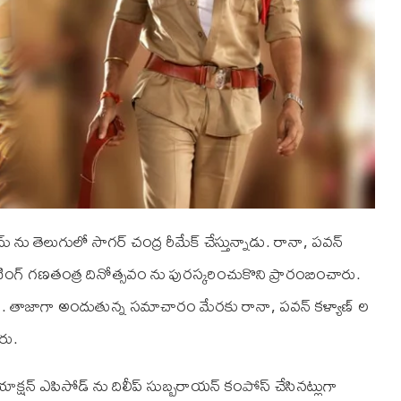
ెలుగులో సాగర్ చంద్ర రీమేక్ చేస్తున్నాడు. రానా, పవన్
షూటింగ్ గణతంత్ర దినోత్సవం ను పురస్కరించుకొని ప్రారంబించారు.
ాడు. తాజాగా అందుతున్న సమాచారం మేరకు రానా, పవన్ కళ్యాణ్ ల
ారు.
ాక్షన్ ఎపిసోడ్ ను దిలీప్ సుబ్బరాయన్ కంపోస్ చేసినట్లుగా