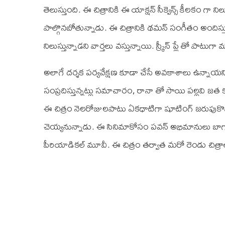
తెలుస్తుంది. ఈ చిత్రానికి ఈ యాక్షన్ సీక్వెన్స్ కీలకం గ
పాల్గొనబోతున్నాడు. ఈ చిత్రానికి థమన్ సంగీతం అందిస్తు
నిలుస్తున్నాడని వార్తలు వస్తున్నాయి. స్క్రీన్ ప్లే తో పాటు
అలాగే దర్శక పర్యవేక్షణ కూడా చేసే అవకాశాలు ఉన్నాయని 
సంప్రదిస్తున్నట్లు సమాచారం, రానా తో సాయి పల్లవి జత 
ఈ చిత్రం నెలరోజులపాటు ఏకధాటిగా షూటింగ్ జరుపుకొనున్
చెయ్యనున్నాడు. ఈ సినిమాకోసం పవన్ అభిమానులు బాగా ఎ
పీరియాడికల్ మూవీ. ఈ చిత్రం తర్వాత మరో రెండు చిత్రాల