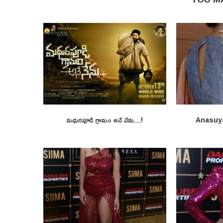
మధురపూడి గ్రామం అనే నేను…!
Anasuy