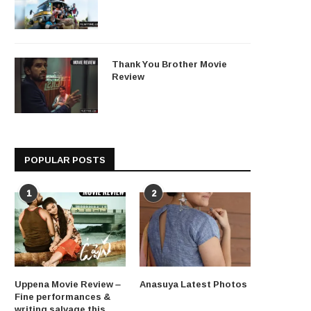
Thank You Brother Movie
Review
POPULAR POSTS
1
2
Uppena Movie Review –
Anasuya Latest Photos
Fine performances &
writing salvage this