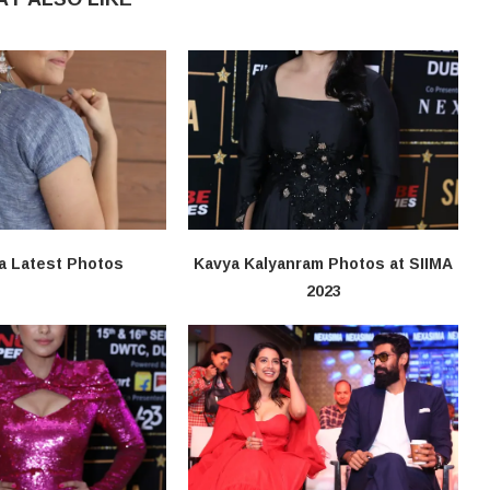
a Latest Photos
Kavya Kalyanram Photos at SIIMA
2023