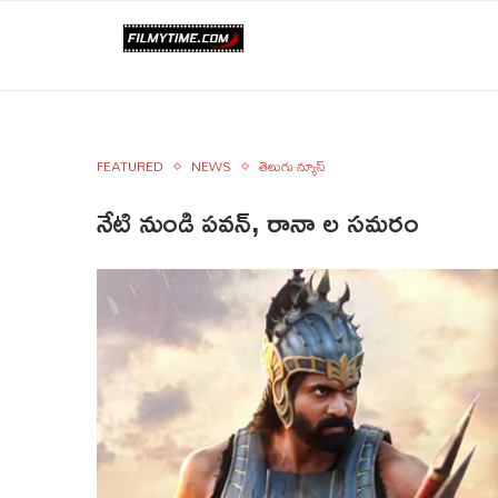
FEATURED
NEWS
తెలుగు న్యూస్
నేటి నుండి పవన్, రానా ల సమరం