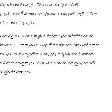
ా నిలుస్తుందని అంటున్నారు. నేడు రానా ఈ షూటింగ్ లో
న్నాడు. అలాగే మాటల మాంత్రికుడు ఈ చిత్రానికి బ్యాక్ బోన్ గా
గా మాటలు అందిస్తున్నాడు.
తెలుస్తుంది. పవన్ కళ్యాణ్ కి జోడీగా ప్రముఖ హీరోయిన్ ను
కడుతుంది. విరాట పర్వం చిత్రంలోనూ వీరిద్దరు కలిసి నటించారు.
నది. ఈ నేపథ్యంలోనే పవన్, క్రిష్ దర్శకత్వంలో ఓ సినిమా
దురుచూస్తున్నారు. పవన్ తన కెరీర్ లో నటిస్తున్న మొదటి
ు లైన్ లో ఉన్నాయి.