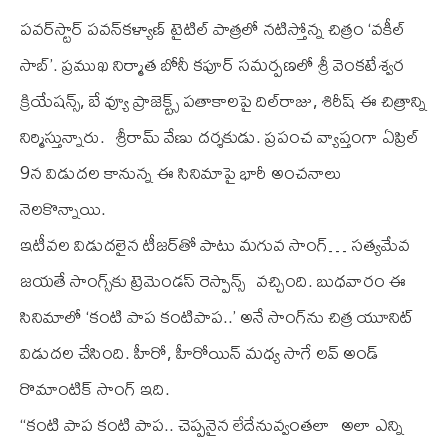
ప‌వ‌ర్‌స్టార్ ప‌వ‌న్‌కళ్యాణ్ టైటిల్ పాత్ర‌లో న‌టిస్తోన్న చిత్రం ‘వ‌కీల్
సాబ్‌’. ప్ర‌ముఖ నిర్మాత బోనీ క‌పూర్ స‌మ‌ర్ప‌ణ‌లో శ్రీ వెంక‌టేశ్వ‌ర
క్రియేష‌న్స్‌, బే వ్యూ ప్రాజెక్ట్స్ ప‌తాకాల‌పై దిల్‌రాజు, శిరీష్ ఈ చిత్రాన్ని
నిర్మిస్తున్నారు. శ్రీరామ్ వేణు ద‌ర్శ‌కుడు. ప్ర‌పంచ వ్యాప్తంగా ఏప్రిల్
9న విడుద‌ల కానున్న ఈ సినిమాపై భారీ అంచ‌నాలు
నెల‌కొన్నాయి.
ఇటీవ‌ల విడుద‌లైన టీజ‌ర్‌తో పాటు మ‌గువ సాంగ్… స‌త్య‌మేవ
జ‌య‌తే సాంగ్స్‌కు ట్రెమెండ‌స్ రెస్పాన్స్ వ‌చ్చింది. బుధ‌వారం ఈ
సినిమాలో ‘కంటి పాప కంటిపాప‌..’ అనే సాంగ్‌ను చిత్ర యూనిట్
విడుద‌ల చేసింది. హీరో, హీరోయిన్ మ‌ధ్య సాగే ల‌వ్ అండ్
రొమాంటిక్ సాంగ్ ఇది.
‘‘కంటి పాప కంటి పాప.. చెప్ప‌నైన లేదేనువ్వంత‌లా అలా ఎన్ని