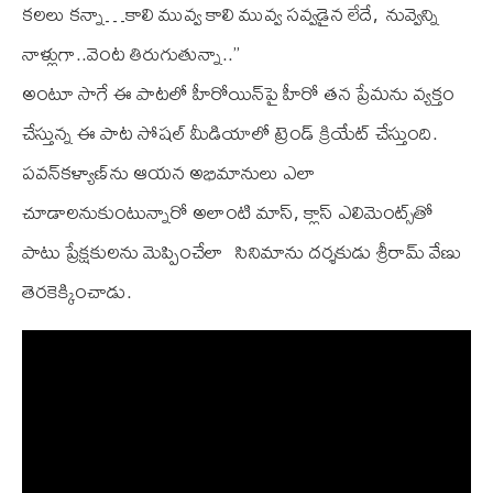
క‌ల‌లు క‌న్నా…కాలి మువ్వ కాలి మువ్వ స‌వ్వ‌డైన లేదే, నువ్వెన్ని
నాళ్లుగా..వెంట తిరుగుతున్నా..’’
అంటూ సాగే ఈ పాటలో హీరోయిన్‌పై హీరో త‌న ప్రేమ‌ను వ్య‌క్తం
చేస్తున్న ఈ పాట సోష‌ల్ మీడియాలో ట్రెండ్ క్రియేట్ చేస్తుంది.
ప‌వ‌న్‌క‌ళ్యాణ్‌ను ఆయ‌న అభిమానులు ఎలా
చూడాల‌నుకుంటున్నారో అలాంటి మాస్, క్లాస్‌ ఎలిమెంట్స్‌తో
పాటు ప్రేక్ష‌కుల‌ను మెప్పించేలా సినిమాను ద‌ర్శ‌కుడు శ్రీరామ్ వేణు
తెర‌కెక్కించాడు.