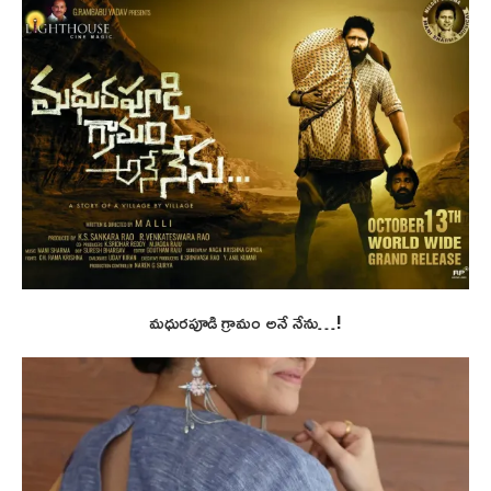
మధురపూడి గ్రామం అనే నేను…!