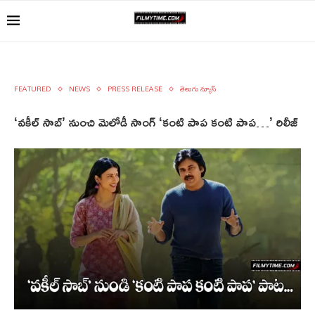
FEATURED
NEWS
PRESS RELEASE
తెలుగు న్యూస్
‘వకీల్ సాబ్’ నుంచి మెలోడీ సాంగ్ ‘కంటి పాప కంటి పాప…’ రిలీజ్