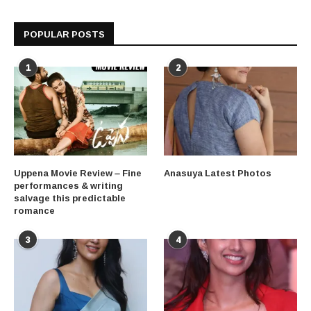
POPULAR POSTS
1
2
Uppena Movie Review – Fine
Anasuya Latest Photos
performances & writing
salvage this predictable
romance
3
4