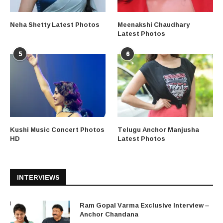
Neha Shetty Latest Photos
Meenakshi Chaudhary
Latest Photos
5
6
Kushi Music Concert Photos
Telugu Anchor Manjusha
HD
Latest Photos
INTERVIEWS
Ram Gopal Varma Exclusive Interview –
Anchor Chandana