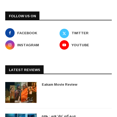
FOLLOW US ON
FACEBOOK
TWITTER
INSTAGRAM
YOUTUBE
LATEST REVIEWS
Eakam Movie Review
రివ్యూ : ఆహా ‘జీవి’ భలే ఉంది