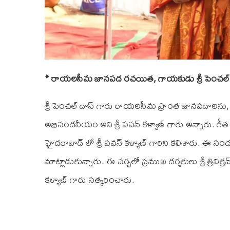
*
రాయలసీమ జానపద రచయిత
,
గాయకుడు శ్రీ పెంచల్ 
శ్రీ పెంచల్ దాస్ గారు రాయలసీమ ప్రాంత జానపదాలను, అక్
అభినందనీయం అని శ్రీ పవన్ కళ్యాణ్ గారు అన్నారు. 
హైదరాబాద్ లో శ్రీ పవన్ కళ్యాణ్ గారిని కలిశారు. ఈ
మాట్లాడుకున్నారు. ఈ చర్చలో ప్రముఖ దర్శకులు శ్రీ త్రివిక్
కళ్యాణ్ గారు సత్కరించారు.