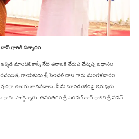
దాస్ గారికి సత్కారం
కడి మాండలికాన్నీ నేటి తరానికి చేరువ చేస్తున్న విధానం
గీత రచయిత, గాయకుడు శ్రీ పెంచల్ దాస్ గారు మంగళవారం
 సందర్భంగా తెలుగు జానపదాలు, సీమ మాండలికంపై ఇరువురు
రమ్ గారు పాల్గొన్నారు. అనంతరం శ్రీ పెంచల్ దాస్ గారిని శ్రీ పవన్