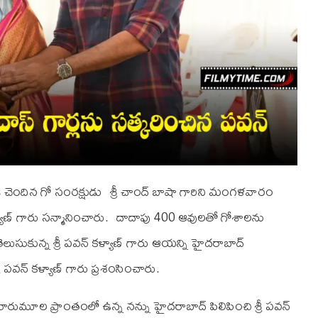
ి చెందిన గో సంరక్షుడు శ్రీ చాంద్ బాషా గారిని మంగళవారం
్యాణ్ గారు సన్మానించారు. దాదాపు 400 ఆవులతో గోశాలను
ెలుసుకున్న శ్రీ పవన్ కళ్యాణ్ గారు ఆయన్ని హైదరాబాద్
ీ పవన్ కళ్యాణ్ గారు ప్రశంసించారు.
రుమూల ప్రాంతంలో ఉన్న నన్ను హైదరాబాద్ పిలిపించి శ్రీ పవన్