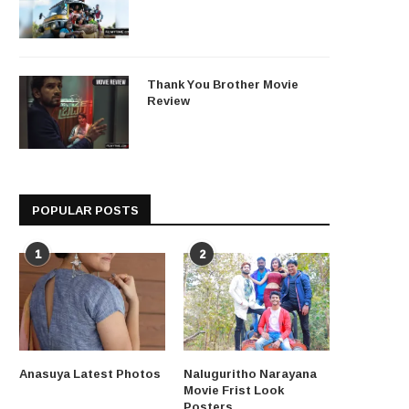
Thank You Brother Movie
Review
POPULAR POSTS
1
2
Anasuya Latest Photos
Naluguritho Narayana
Movie Frist Look
Posters