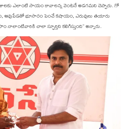
శాలకు ఎలాంటి సాయం కావాలన్న వెంటనే అడగమని చెప్పారు. గో
త్రం, ఆవుపేడతో భూసారం పెంచే కషాయం, ఎరువులు తయారు
 నాలాంటివారికి చాలా స్ఫూర్తిని కలిగిస్తుంది” అన్నారు.