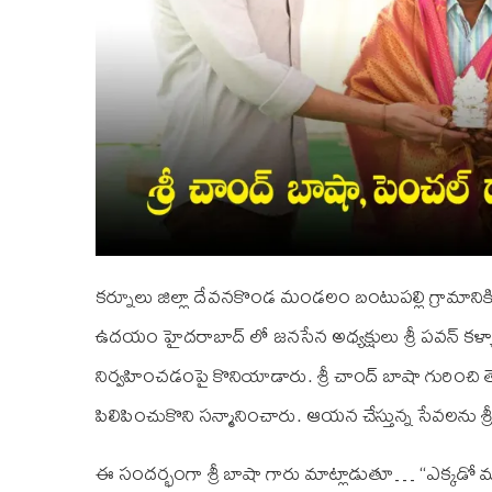
కర్నూలు జిల్లా దేవనకొండ మండలం బంటుపల్లి గ్రామానిక
ఉదయం హైదరాబాద్ లో జనసేన అధ్యక్షులు శ్రీ పవన్ కళ
నిర్వహించడంపై కొనియాడారు. శ్రీ చాంద్ బాషా గురించి త
పిలిపించుకొని సన్మానించారు. ఆయన చేస్తున్న సేవలను శ్ర
ఈ సందర్భంగా శ్రీ బాషా గారు మాట్లాడుతూ… “ఎక్కడో మా