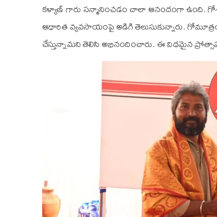
కళ్యాణ్ గారు సన్మానించడం చాలా ఆనందంగా ఉంది. గో
ఆధారిత వ్యవసాయంపై అడిగి తెలుసుకున్నారు. గోమూ
చేస్తున్నామని తెలిసి అభినందించారు. ఈ విధమైన ప్రోత్సాహం