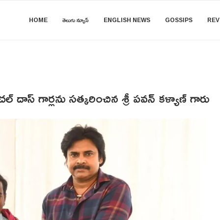
HOME
తెలుగు న్యూస్
ENGLISH NEWS
GOSSIPS
REV
ంచల్ దాస్ గార్లను సత్కరించిన శ్రీ పవన్ కళ్యాణ్ గారు