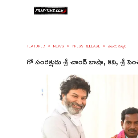
FEATURED
NEWS
PRESS RELEASE
తెలుగు న్యూస్
గో సంరక్షుడు శ్రీ చాంద్ బాషా, కవి, శ్రీ పె