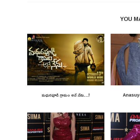
YOU M
మధురపూడి గ్రామం అనే నేను…!
Anasuy