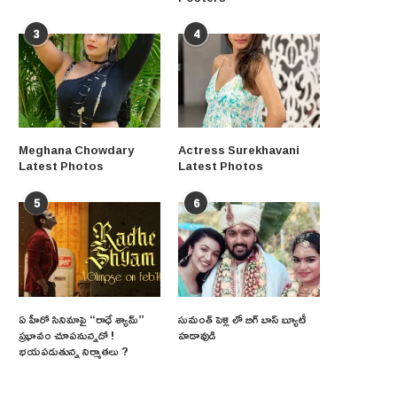
3
4
Meghana Chowdary
Actress Surekhavani
Latest Photos
Latest Photos
5
6
ఏ హీరో సినిమాపై “రాధే శ్యామ్”
సుమంత్ పెళ్లి లో బిగ్ బాస్ బ్యూటీ
ప్రభావం చూపనున్నదో !
హడావుడి
భయపడుతున్న నిర్మాతలు ?