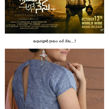
మధురపూడి గ్రామం అనే నేను…!