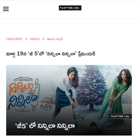
FEATURED
NEWS
తెలుగు న్యూస్
మార్చి 19న ‘జీ 5’లో ‘నిన్నిలా నిన్నిలా’ ప్రీమియర్