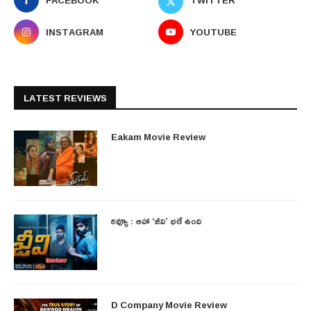
FACEBOOK
TWITTER
INSTAGRAM
YOUTUBE
LATEST REVIEWS
Eakam Movie Review
రివ్యూ : ఆహా ‘జీవి’ భలే ఉంది
D Company Movie Review