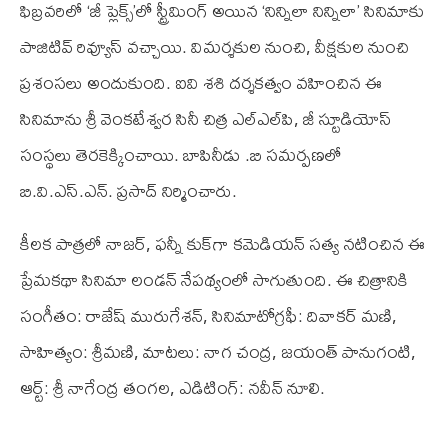
ఫిబ్రవరిలో ‘జీ ప్లెక్స్’లో స్ట్రీమింగ్ అయిన ‘నిన్నిలా నిన్నిలా’ సినిమాకు
పాజిటివ్ రివ్యూస్ వచ్చాయి. విమర్శకుల నుంచి, వీక్షకుల నుంచి
ప్రశంసలు అందుకుంది. ఐవి శశి దర్శకత్వం వహించిన ఈ
సినిమాను శ్రీ వెంకటేశ్వర సినీ చిత్ర ఎల్ఎల్‌పి, జీ స్టూడియోస్
సంస్థలు తెరకెక్కించాయి. బాపినీడు .బి సమర్పణలో
బి.వి.ఎస్.ఎన్. ప్రసాద్ నిర్మించారు.
కీలక పాత్రలో నాజర్, ఫన్నీ కుక్‌గా కమెడియన్ సత్య నటించిన ఈ
ప్రేమకథా సినిమా లండన్ నేపథ్యంలో సాగుతుంది. ఈ చిత్రానికి
సంగీతం: రాజేష్ మురుగేశన్, సినిమాటోగ్రఫీ: దివాకర్ మణి,
సాహిత్యం: శ్రీమణి, మాటలు: నాగ చంద్ర, జయంత్ పానుగంటి,
ఆర్ట్: శ్రీ నాగేంద్ర తంగల, ఎడిటింగ్: నవీన్ నూలి.