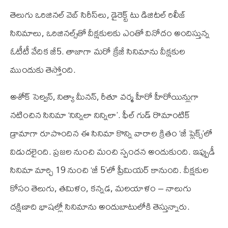
తెలుగు ఒరిజినల్ వెబ్ సిరీస్‌లు, డైరెక్ట్ టు డిజిటల్ రిలీజ్‌
సినిమాలు, ఒరిజినల్స్‌తో వీక్షకులకు ఎంతో వినోదం అందిస్తున్న
ఓటీటీ వేదిక జీ5. తాజాగా మరో క్రేజీ సినిమాను వీక్షకుల
ముందుకు తెస్తోంది.
అశోక్ సెల్వన్, నిత్యా మీనన్, రీతూ వర్మ హీరో హీరోయిన్లుగా
నటించిన సినిమా ‘నిన్నిలా నిన్నిలా’. ఫీల్ గుడ్ రొమాంటిక్
డ్రామాగా రూపొందిన ఈ సినిమా కొన్ని వారాల క్రితం ‘జీ ప్లెక్స్’లో
విడుదలైంది. ప్రజల నుంచి మంచి స్పందన అందుకుంది. ఇప్పుడీ
సినిమా మార్చి 19 నుంచి ‘జీ 5’లో ప్రీమియర్ కానుంది. వీక్షకుల
కోసం తెలుగు, తమిళం, కన్నడ, మలయాళం – నాలుగు
దక్షిణాది భాషల్లో సినిమాను అందుబాటులోకి తెస్తున్నారు.