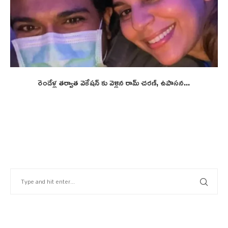
రెండేళ్ల తర్వాత వెకేషన్ కు వెళ్లిన రామ్ చరణ్, ఉపాసన...