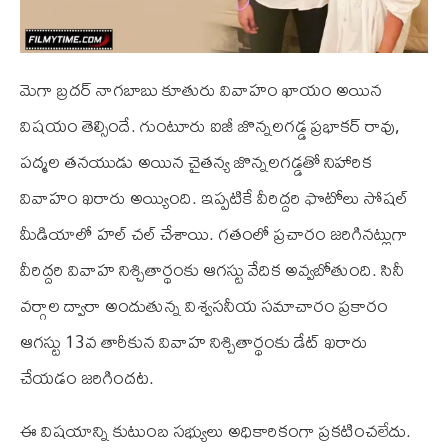
మెగా బ్రదర్‌ నాగబాబు కూతురు వివాహం ఖాయం అయిన
విషయం తెల్సిందే. గుంటూరు ఐజీ జొన్నలగడ్డ ప్రభాకర్‌ రావు,
పద్మల తనయుడు అయిన చైతన్య జొన్నలగడ్డతో నిహారిక
వివాహం ఖరారు అయ్యింది. ఇప్పటికే వీరిద్దరి ఫొటోలు సోషల్‌
మీడియాలో హల్‌ చల్‌ చేశాయి. గతంలో ప్రచారం జరిగినట్లుగా
వీరిద్దరి వివాహ నిశ్చితార్థంకు ఆగస్టు వేదిక అవ్వబోతుంది. సినీ
వర్గాల ద్వారా అందుతున్న విశ్వసనీయ సమాచారం ప్రకారం
ఆగస్టు 13వ తారీకున వివాహ నిశ్చితార్థంకు డేట్‌ ఖరారు
చేయడం జరిగిందట.
ఈ విషయాన్ని కుటుంబ సభ్యులు అధికారికంగా ప్రకటించలేదు.