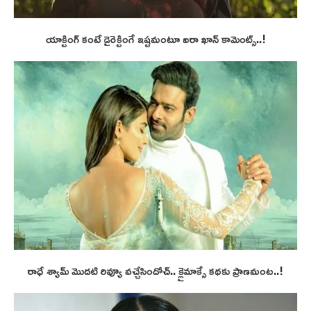
యాక్టింగ్ కంటే డైరెక్టింగే ఇష్టమంటూ ఐరా ఖాన్ కామెంట్స్..!
రాధే శ్యామ్ మొదటి రివ్యూ వచ్చేసిందోచ్.. క్లైమాక్సే కథకు ప్రాణమంట..!