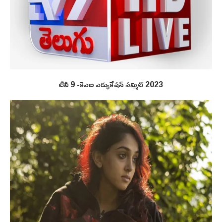
టీవీ 9 -కెఎబి ఎడ్యుకేషన్ సమ్మిట్ 2023