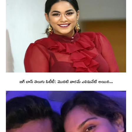
బిగ్ బాస్ తెలుగు ఓటీటీ: మొదటి వారమే ఎలిమినేట్ అయిన...