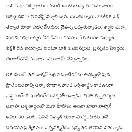
కాని మెగా సన్నిహితుల నుండి అందుతున్న ఈ సమాచారం
నిజమైనదిగా ఇండస్ట్రీ వర్గాల వారు చెబుతున్నారు. నిహారిక పెళ్లి
తర్వాత కూడా నటించేందుకు చైతన్య ఒప్పుకున్నాడని, ఇద్దరి మద్య
మంచి సన్నిహిత్యం ఏర్పడిన కారణంగానే కుటుంబ సభ్యులు
పెళ్లికి రెడీ అయ్యారు అంటూ టాక్‌ వినిపిస్తుంది. ప్రస్తుతం వీరిద్దరు
ఈ లాక్‌డౌన్‌ ను బాగా ఎంజాయ్‌ చేస్తున్నారట.
ఇక వరుణ్‌ తన బాక్సర్‌ చిత్రం షూటింగ్‌ను ఆగస్టులో పున:
ప్రారంభించాల్సి ఉన్నా కూడా నిహారిక నిశ్చితార్థం కారణంగా
సెప్టెంబర్‌లో షూటింగ్‌కు వెళ్లబోతున్నాడు. నిహారిక చైతన్యల
వివాహ నిశ్చితార్థంలో మెగా హీరోలు అంతా కూడా పాల్గొనే
అవకాశం ఉంది. పవన్‌ కళ్యాణ్‌ కూడా పాల్గొంటాడు అనే
విషయం ప్రత్యేకంగా చెప్పనక్కర్లేదు. ప్రస్తుతం ఆయన చతుర్మాస