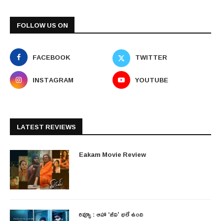
FOLLOW US ON
FACEBOOK
TWITTER
INSTAGRAM
YOUTUBE
LATEST REVIEWS
Eakam Movie Review
రివ్యూ : ఆహా ‘జీవి’ భలే ఉంది