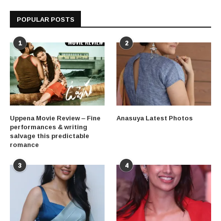
POPULAR POSTS
1
2
Uppena Movie Review – Fine
Anasuya Latest Photos
performances & writing
salvage this predictable
romance
3
4