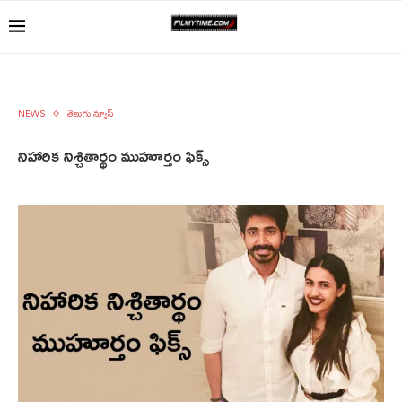
NEWS
తెలుగు న్యూస్
నిహారిక నిశ్చితార్థం ముహూర్తం ఫిక్స్