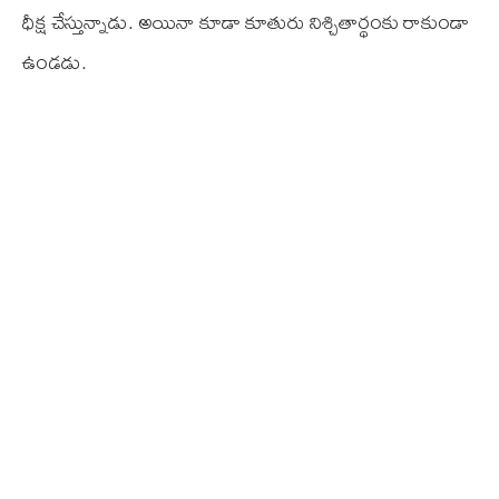
ధీక్ష చేస్తున్నాడు. అయినా కూడా కూతురు నిశ్చితార్థంకు రాకుండా
ఉండడు.