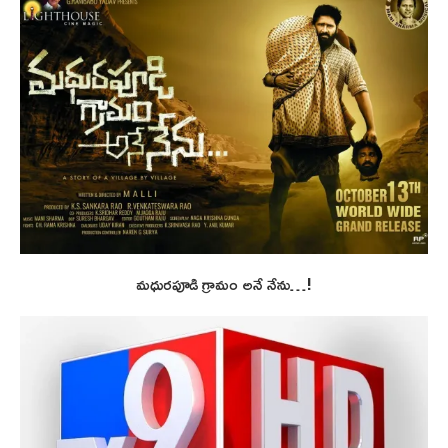
మధురపూడి గ్రామం అనే నేను…!