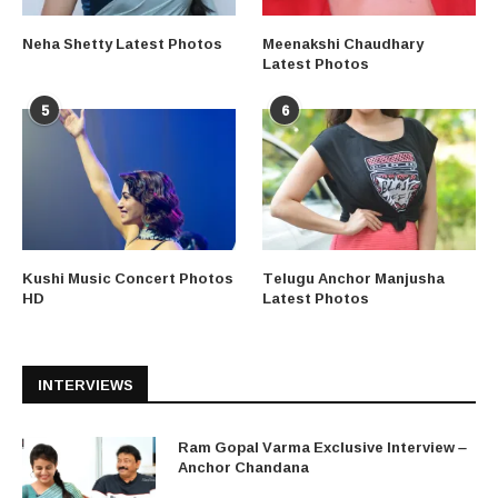
Neha Shetty Latest Photos
Meenakshi Chaudhary
Latest Photos
5
6
Kushi Music Concert Photos
Telugu Anchor Manjusha
HD
Latest Photos
INTERVIEWS
Ram Gopal Varma Exclusive Interview –
Anchor Chandana