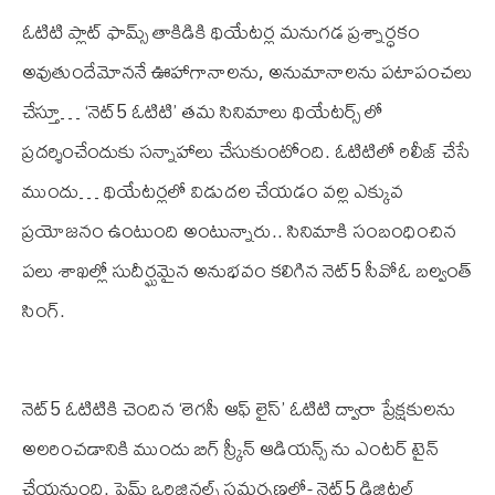
ఓటిటి ప్లాట్ ఫామ్స్ తాకిడికి థియేటర్ల మనుగడ ప్రశ్నార్ధకం
అవుతుందేమోననే ఊహాగానాలను, అనుమానాలను పటాపంచలు
చేస్తూ… ‘నెట్5 ఓటిటి’ తమ సినిమాలు థియేటర్స్ లో
ప్రదర్శించేందుకు సన్నాహాలు చేసుకుంటోంది. ఓటిటిలో రిలీజ్ చేసే
ముందు… థియేటర్లలో విడుదల చేయడం వల్ల ఎక్కువ
ప్రయోజనం ఉంటుంది అంటున్నారు.. సినిమాకి సంబంధించిన
పలు శాఖల్లో సుదీర్ఘమైన అనుభవం కలిగిన నెట్5 సీవోఓ బల్వంత్
సింగ్.
నెట్5 ఓటిటికి చెందిన ‘లెగసీ ఆఫ్ లైస్’ ఓటిటి ద్వారా ప్రేక్షకులను
అలరించడానికి ముందు బిగ్ స్క్రీన్ ఆడియన్స్ ను ఎంటర్ టైన్
చేయనుంది. ప్రైమ్ ఒరిజినల్స్ సమర్పణలో- నెట్5 డిజిటల్