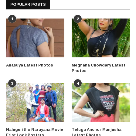
POPULAR POSTS
1
2
Anasuya Latest Photos
Meghana Chowdary Latest
Photos
3
4
Naluguritho Narayana Movie
Telugu Anchor Manjusha
Frist Look Posters
Latest Photos