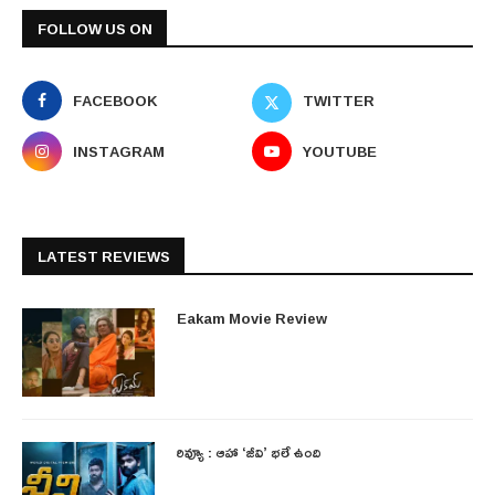
FOLLOW US ON
FACEBOOK
TWITTER
INSTAGRAM
YOUTUBE
LATEST REVIEWS
Eakam Movie Review
రివ్యూ : ఆహా ‘జీవి’ భలే ఉంది