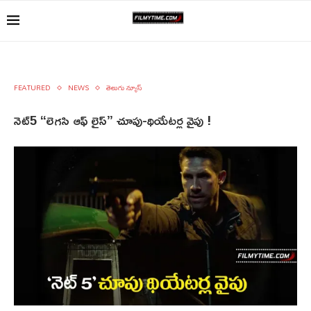
FEATURED
NEWS
తెలుగు న్యూస్
నెట్5 “లెగసి ఆఫ్ లైస్” చూపు-థియేటర్ల వైపు !