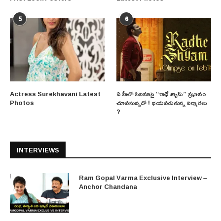
5
6
Actress Surekhavani Latest
ఏ హీరో సినిమాపై “రాధే శ్యామ్” ప్రభావం
Photos
చూపనున్నదో ! భయపడుతున్న నిర్మాతలు
?
INTERVIEWS
Ram Gopal Varma Exclusive Interview –
Anchor Chandana