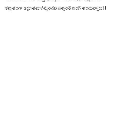
కచ్చితంగా ఉర్రూతలూగిస్తుందని బల్వంత్ సింగ్ అంటున్నారు!!