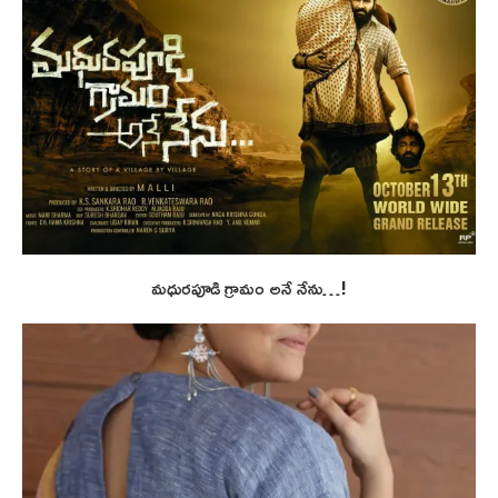
మధురపూడి గ్రామం అనే నేను…!