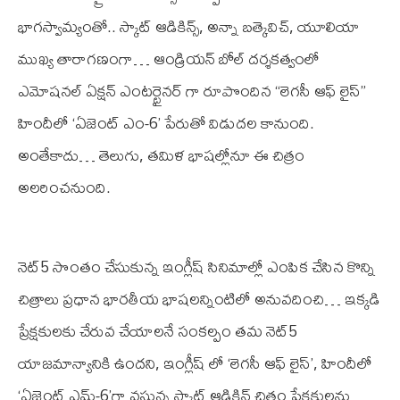
భాగస్వామ్యంతో.. స్కాట్ ఆడికిన్స్, అన్నా బత్కెవిచ్, యూలియా
ముఖ్య తారాగణంగా… ఆండ్రియన్ బోల్ దర్శకత్వంలో
ఎమోషనల్ ఏక్షన్ ఎంటర్టైనర్ గా రూపొందిన “లెగసీ ఆఫ్ లైస్”
హిందీలో ‘ఏజెంట్ ఎం-6’ పేరుతో విడుదల కానుంది.
అంతేకాదు… తెలుగు, తమిళ భాషల్లోనూ ఈ చిత్రం
అలరించనుంది.
నెట్5 సొంతం చేసుకున్న ఇంగ్లీష్ సినిమాల్లో ఎంపిక చేసిన కొన్ని
చిత్రాలు ప్రధాన భారతీయ భాషలన్నింటిలో అనువదించి… ఇక్కడి
ప్రేక్షకులకు చేరువ చేయాలనే సంకల్పం తమ నెట్5
యాజమాన్యానికి ఉందని, ఇంగ్లీష్ లో ‘లెగసీ ఆఫ్ లైస్’, హిందీలో
‘ఏజెంట్ ఎమ్-6’గా వస్తున్న స్కాట్ ఆడికిన్ చిత్రం ప్రేక్షకులను