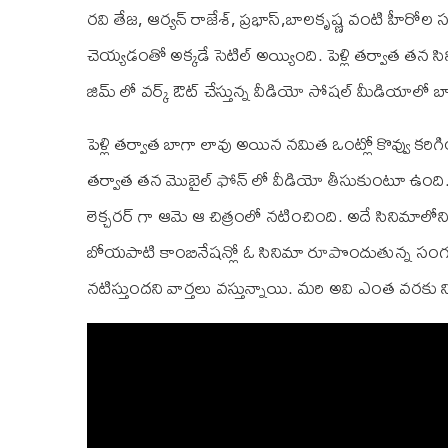
రవి తేజ, ఆర్యన్ రాజేశ్, ప్రభాస్,బాలకృష్ణ వంటి హీ
చెయ్యడంతో అక్కడే సెటిల్ అయ్యింది. పెళ్లి తర్వాత తన 
జిమ్ లో వర్క్ ఔట్ చేస్తున్న వీడియో సోషల్ మీడియాలో బా
పెళ్లి తర్వాత బాగా లావు అయిన నమిత ఒంట్లో కొవ్వు కరిగి
తర్వాత తన మొబైల్ ఫోన్ లో వీడియో తీసుకుంటూ ఉంది. 
లెక్చరర్ గా ఆమె ఆ చిత్రంలో నటించింది. అదే సినిమా
బోయపాటి కాంబినేషన్లో ఓ సినిమా రూపొందుతున్న సంగతి త
నటిస్తుందని వార్తలు వస్తున్నాయి. మరి అవి ఎంత వరకు 