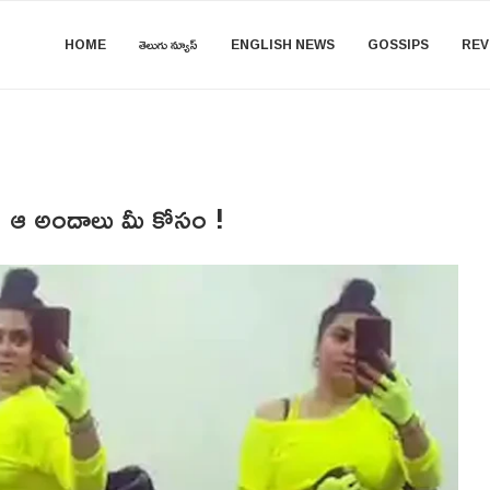
HOME
తెలుగు న్యూస్
ENGLISH NEWS
GOSSIPS
REV
ు ! ఆ అందాలు మీ కోసం !