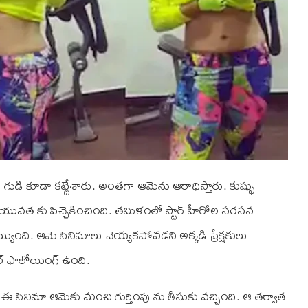
ుడి కూడా కట్టేశారు. అంతగా ఆమెను ఆరాధిస్తారు. కుష్భు
ో యువత కు పిచ్చెకించింది. తమిళంలో స్టార్ హీరోల సరసన
యింది. ఆమె సినిమాలు చెయ్యకపోవడని అక్కడి ప్రేక్షకులు
ుల్ ఫాలోయింగ్ ఉంది.
ి. ఈ సినిమా ఆమెకు మంచి గుర్తింపు ను తీసుకు వచ్చింది. ఆ తర్వాత