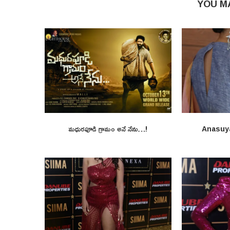
YOU M
మధురపూడి గ్రామం అనే నేను…!
Anasuy