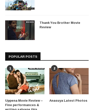
Thank You Brother Movie
Review
POPULAR POSTS
1
2
Uppena Movie Review –
Anasuya Latest Photos
Fine performances &
writing salvage this