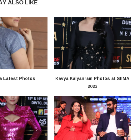
AY ALSO LIKE
a Latest Photos
Kavya Kalyanram Photos at SIIMA
2023