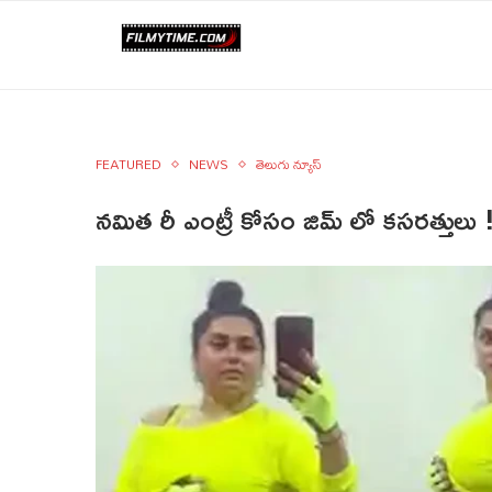
FEATURED
NEWS
తెలుగు న్యూస్
నమిత రీ ఎంట్రీ కోసం జిమ్ లో కసరత్తుల