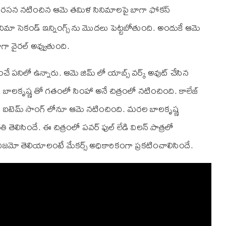
రోల సరసన నటించిన ఆమె తమిళ సినిమాలపై బాగా ఫోకస్
సినిమా సెకండ్ ఇన్నింగ్స్ ను మొదలు పెట్టబోతుంది. అందుకే ఆమె
గా వైరల్ అవ్వుతుంది.
ంచే పనిలో ఉన్నారు. ఆమె జిమ్ లో యాబ్స్ వర్క్ అవుట్ చేసిన
బాలకృష్ణ తో గతంలో సింహా అనే చిత్రంలో నటించింది. కాలేజ్
లోని ఐటెమ్ సాంగ్ లోనూ ఆమె నటించింది. మరల బాలకృష్ణ
ెలిసిందే. ఈ చిత్రంలో పవర్ ఫుల్ లేడి విలన్ పాత్రలో
నిజమో తెలియాలంటే మేకర్స్ అధికారికంగా ప్రకటించాలిసిందే.