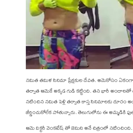
నమిత తమిళ సినిమా ప్రేక్షకుల దేవత. అమెకోసం ఏకంగా గ
తర్వాత ఆమెకే అక్కడ గుడి కట్టింది. తన భారీ అందాలత
నటించిన నమిత పెళ్లి తర్వాత కాస్త సినిమాలకు దూరం అయ్
జీర్ణించుకోలేక పోతున్నారు. తెలుగులోను ఈ అమ్మడికి ఫ
ఆమె విక్టరీ వెంకటేష్ తో జెమిని అనే చిత్రంలో నటించింద