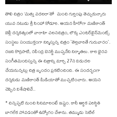
తొలి చిత్రం ‘మత్తు వదలరా’తో మంచి గుర్తింపు తెచ్చుకున్నారు
యువ నటుడు శ్రీ సింహా కోడూరి. ఆయ‌న హీరోగా మణికాంత్
జెల్లీ దర్శకత్వంలో వారాహి చలనచిత్రం, లౌక్య ఎంటర్‌టైన్‌మెంట్స్
సంస్థలు సంయుక్తంగా నిర్మిస్తున్న చిత్రం `తెల్లవారితే గురువారం`.
రజని కొర్రపాటి, రవీంద్ర బెనర్జీ ముప్పనేని నిర్మాతలు. కాల భైరవ
సంగీతమందిస్తున్న ఈ చిత్రాన్ని మార్చి 27న విడుద‌ల
చేయ‌నున్న‌ట్లు చిత్ర బృందం ప్రకటించింది. ఈ సంద‌ర్భంగా
దర్శకుడు మణికాంత్ మీడియాతో ముచ్చటించారు. ఆయన
చెప్పిన విశేషాలివే..
* చిన్నప్పటి నుంచి సినిమాలంటే ఇష్టం. కానీ ఆర్థిక పరిస్థితి
బాగలేక పోవడంతో ఉద్యోగం చేశాను. తమ్ముడు సెటిల్