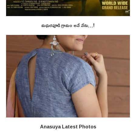
మధురపూడి గ్రామం అనే నేను…!
Anasuya Latest Photos