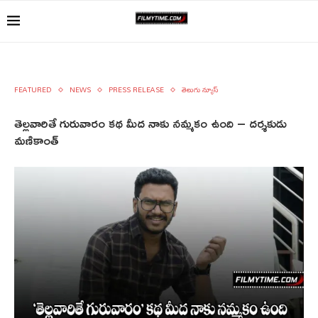
FEATURED
NEWS
PRESS RELEASE
తెలుగు న్యూస్
తెల్లవారితే గురువారం కథ మీద నాకు నమ్మకం ఉంది – దర్శకుడు
మణికాంత్