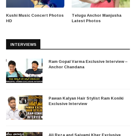
Kushi Music Concert Photos
Telugu Anchor Manjusha
HD
Latest Photos
INTERVIEWS
Ram Gopal Varma Exclusive Interview –
Anchor Chandana
Pawan Kalyan Hair Stylist Ram Koniki
Exclusive Interview
Ali Reza and Saiyami Kher Exclusive