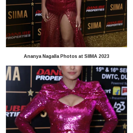
Ananya Nagalla Photos at SIIMA 2023