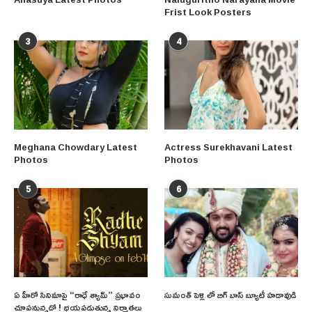
Frist Look Posters
3
4
Meghana Chowdary Latest
Actress Surekhavani Latest
Photos
Photos
5
6
ఏ హీరో సినిమాపై “రాధే శ్యామ్” ప్రభావం
సుమంత్ పెళ్లి లో బిగ్ బాస్ బ్యూటీ హడావుడి
చూపనున్నదో ! భయపడుతున్న నిర్మాతలు