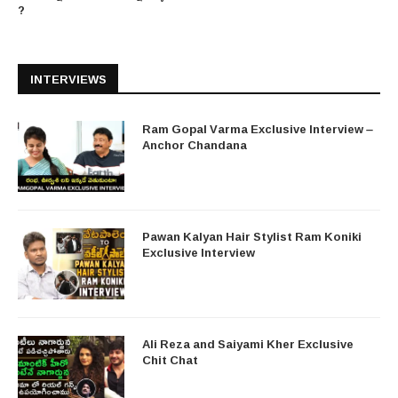
?
INTERVIEWS
Ram Gopal Varma Exclusive Interview –
Anchor Chandana
Pawan Kalyan Hair Stylist Ram Koniki
Exclusive Interview
Ali Reza and Saiyami Kher Exclusive
Chit Chat