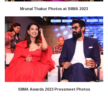
Mrunal Thakur Photos at SIIMA 2023
SIIMA Awards 2023 Pressmeet Photos