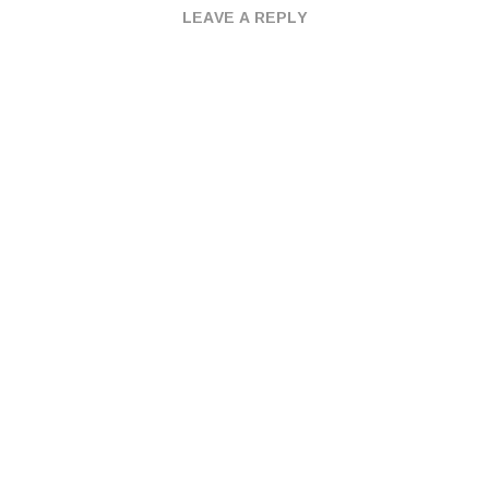
LEAVE A REPLY