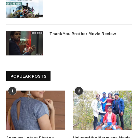
Thank You Brother Movie Review
POPULAR POSTS
1
2
Anasuya Latest Photos
Naluguritho Narayana Movie