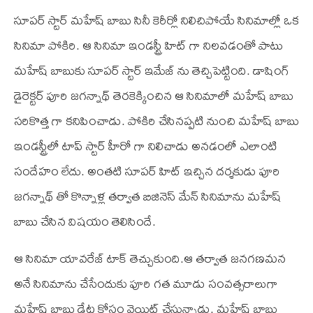
సూపర్ స్టార్ మహేష్ బాబు సినీ కెరీర్లో నిలిచిపోయే సినిమాల్లో ఒక
సినిమా పోకిరి. ఆ సినిమా ఇండస్ట్రీ హిట్ గా నిలవడంతో పాటు
మహేష్ బాబుకు సూపర్ స్టార్ ఇమేజ్ ను తెచ్చిపెట్టింది. డాషింగ్
డైరెక్టర్ పూరి జగన్నాథ్ తెరకెక్కించిన ఆ సినిమాలో మహేష్ బాబు
సరికొత్త గా కనిపించాడు. పోకిరి చేసినప్పటి నుంచి మహేష్ బాబు
ఇండస్ట్రీలో టాప్ స్టార్ హీరో గా నిలిచాడు అనడంలో ఎలాంటి
సందేహం లేదు. అంతటి సూపర్ హిట్ ఇచ్చిన దర్శకుడు పూరి
జగన్నాథ్ తో కొన్నాళ్ల తర్వాత బిజినెస్ మేన్ సినిమాను మహేష్
బాబు చేసిన విషయం తెలిసిందే.
ఆ సినిమా యావరేజ్ టాక్ తెచ్చుకుంది.ఆ తర్వాత జనగణమన
అనే సినిమాను చేసేందుకు పూరి గత మూడు సంవత్సరాలుగా
మహేష్ బాబు డేట్ల కోసం వెయిట్ చేస్తున్నాడు. మహేష్ బాబు