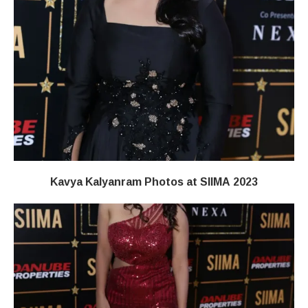
Kavya Kalyanram Photos at SIIMA 2023