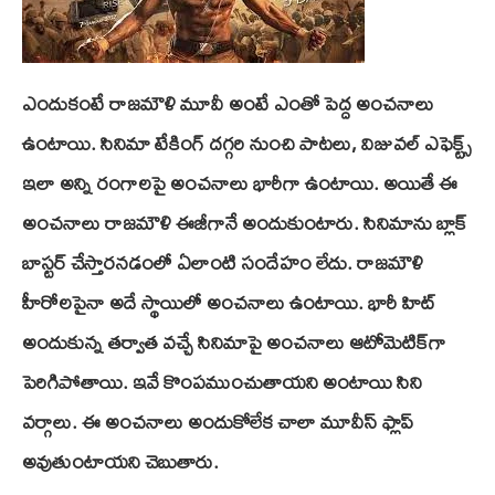
ఎందుకంటే రాజమౌళి మూవీ అంటే ఎంతో పెద్ద అంచనాలు
ఉంటాయి. సినిమా టేకింగ్‌ దగ్గరి నుంచి పాటలు, విజువల్ ఎఫెక్ట్స్
ఇలా అన్ని రంగాలపై అంచనాలు భారీగా ఉంటాయి. అయితే ఈ
అంచనాలు రాజమౌళి ఈజీగానే అందుకుంటారు. సినిమాను బ్లాక్‌
బాస్టర్‌ చేస్తారనడంలో ఏలాంటి సందేహం లేదు. రాజమౌళి
హీరోలపైనా అదే స్థాయిలో అంచనాలు ఉంటాయి. భారీ హిట్‌
అందుకున్న తర్వాత వచ్చే సినిమాపై అంచనాలు ఆటోమెటిక్‌గా
పెరిగిపోతాయి. ఇవే కొంపముంచుతాయని అంటాయి సిని
వర్గాలు. ఈ అంచనాలు అందుకోలేక చాలా మూవీస్ ఫ్లాప్‌
అవుతుంటాయని చెబుతారు.