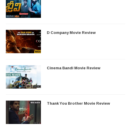
D Company Movie Review
Cinema Bandi Movie Review
Thank You Brother Movie Review