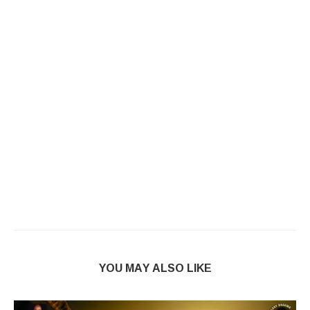
YOU MAY ALSO LIKE