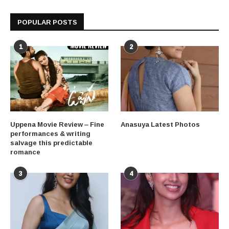
POPULAR POSTS
1
2
Uppena Movie Review – Fine
Anasuya Latest Photos
performances & writing
salvage this predictable
romance
3
4