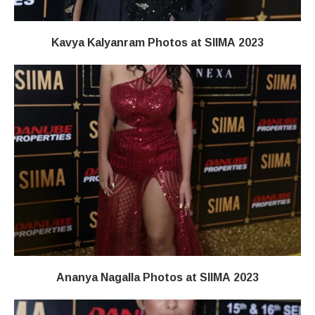
Kavya Kalyanram Photos at SIIMA 2023
Ananya Nagalla Photos at SIIMA 2023