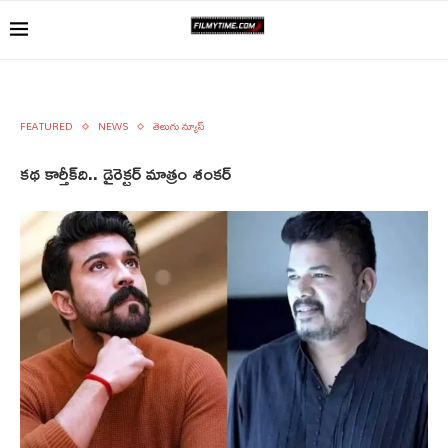
FEATURED
NEWS
తెలుగు న్యూస్
కథ కార్తీక్‌ది.. డైరెక్టర్‌ మాత్రం శంకర్‌