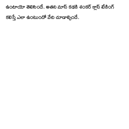
ఉంటాయో తెలిసిందే. అతని మాస్‌ కథకి శంకర్‌ క్లాస్‌ టేకింగ్‌
కలిస్తే ఎలా ఉంటుందో వేచి చూడాల్సిందే.