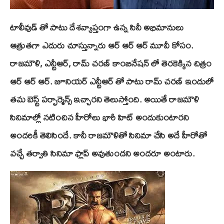
టాలీవుడ్‌ తో పాటు దేశవ్యాప్తంగా ఉన్న సినీ అభిమానులు
ఆత్రుతగా ఎదురు చూస్తున్నారు ఆర్‌ ఆర్‌ ఆర్‌ మూవీ కోసం.
రాజమౌళి, ఎన్టీఆర్‌, రామ్ చరణ్‌ కాంబినేషన్‌ లో తెరకెక్కిన చిత్రం
ఆర్‌ ఆర్‌ ఆర్‌. జూనియర్‌ ఎన్టీఆర్‌ తో పాటు రామ్ చరణ్‌ ఇందులో
తమ బెస్ట్‌ పర్ఫార్మెన్స్‌ ఇచ్చారని తెలుస్తోంది. అయితే రాజమౌళి
సినిమాల్లో నటించిన హీరోలు భారీ హిట్‌ అందుకుంటారని
అందరికీ తెలిసిందే. కానీ రాజమౌళితో సినిమా చేసి అదే హీరోతో
వచ్చే తర్వాతి సినిమా ఫ్లాప్ అవుతుందని అందరూ అంటారు.