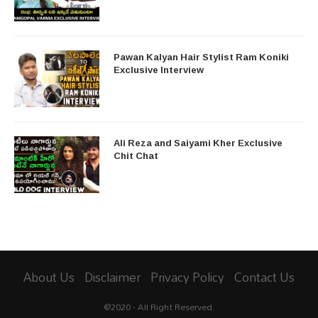
Pawan Kalyan Hair Stylist Ram Koniki
Exclusive Interview
Ali Reza and Saiyami Kher Exclusive
Chit Chat
About Us
Disclaimer
Privacy Policy
Contact Us
@2020 - All Right Reserved.