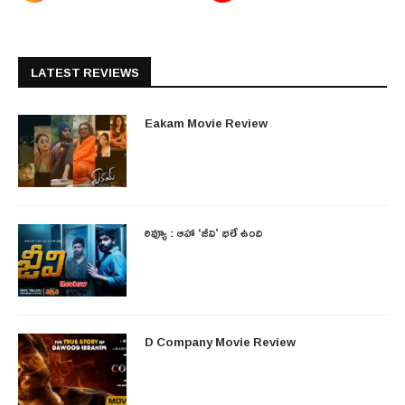
LATEST REVIEWS
Eakam Movie Review
రివ్యూ : ఆహా ‘జీవి’ భలే ఉంది
D Company Movie Review