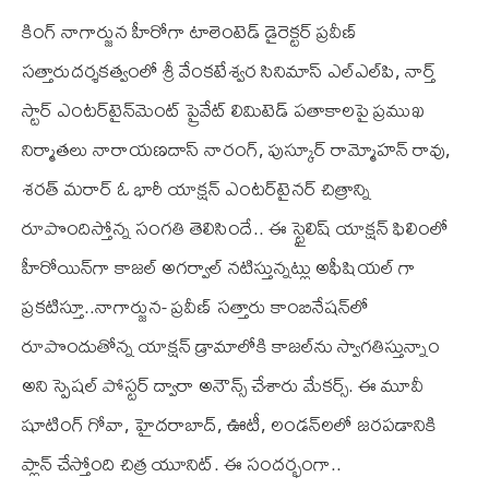
కింగ్ నాగార్జున హీరోగా టాలెంటెడ్ డైరెక్ట‌ర్‌ ప్ర‌వీణ్
స‌త్తారుద‌ర్శ‌క‌త్వంలో శ్రీ వేంకటేశ్వర సినిమాస్ ఎల్ఎల్‌పి, నార్త్
స్టార్ ఎంటర్‌టైన్‌మెంట్ ప్రైవేట్ లిమిటెడ్ పతాకాలపై ప్ర‌ముఖ
నిర్మాత‌లు నారాయణదాస్ నారంగ్, పుస్కూర్ రామ్మోహన్ రావు,
శరత్ మరార్ ఓ భారీ యాక్ష‌న్ ఎంట‌ర్‌టైన‌ర్ చిత్రాన్ని
రూపొందిస్తోన్న సంగ‌తి తెలిసిందే.. ఈ స్టైలిష్ యాక్ష‌న్ ఫిలింలో
హీరోయిన్‌గా కాజ‌ల్ అగ‌ర్వాల్ న‌టిస్తున్న‌ట్లు అఫీషియ‌ల్ గా
ప్ర‌క‌టిస్తూ..నాగార్జున- ప్ర‌వీణ్ స‌త్తారు కాంబినేష‌న్‌లో
రూపొందుతో‌న్న యాక్ష‌న్ డ్రామా‌లోకి కాజ‌ల్‌ను స్వాగ‌తిస్తున్నాం
అని స్పెష‌ల్ పోస్ట‌ర్ ద్వారా అనౌన్స్ చేశారు మేక‌ర్స్. ఈ మూవీ
షూటింగ్ గోవా, హైద‌రాబాద్‌, ఊటీ, లండ‌న్‌ల‌లో జర‌ప‌డానికి
ప్లాన్ చేస్తోంది చిత్ర యూనిట్‌. ఈ సంద‌ర్భంగా..