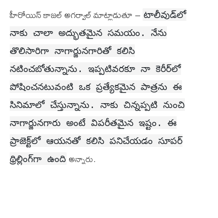
హీరోయిన్ కాజల్ అగ‌ర్వాల్ మాట్లాడుతూ –
టాలీవుడ్‌లో
నాకు చాలా అద్భుతమైన స‌మ‌యం. నేను
తొలిసారిగా నాగార్జునగారితో కలిసి
నటించబోతున్నాను. ఇప్ప‌టివ‌ర‌కూ నా కెరీర్‌లో
పోషించన‌టువంటి ఒక ప్ర‌త్యేక‌మైన పాత్ర‌ను ఈ
సినిమాలో చేస్తున్నాను. నాకు చిన్నప్పటి నుంచి
నాగార్జునగారు అంటే విపరీతమైన ఇష్టం. ఈ
ప్రాజెక్ట్‌లో ఆయ‌న‌తో కలిసి పనిచేయడం సూప‌ర్
అన్నారు.
థ్రిల్లింగ్‌గా ఉంది