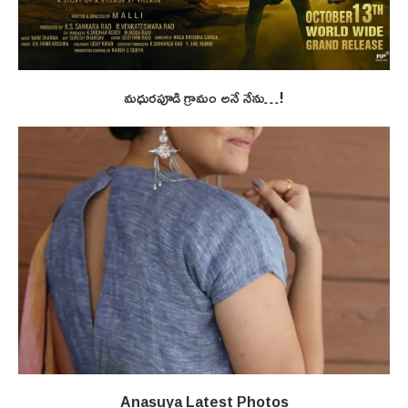
మధురపూడి గ్రామం అనే నేను…!
Anasuya Latest Photos