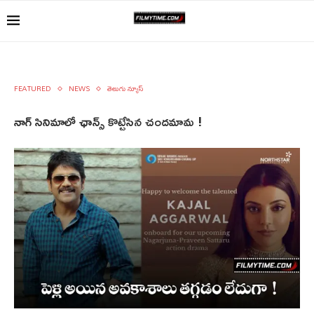
FEATURED
NEWS
తెలుగు న్యూస్
నాగ్ సినిమాలో ఛాన్స్ కొట్టేసిన చందమామ !