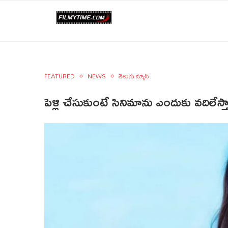
FEATURED
NEWS
తెలుగు న్యూస్
పెళ్లి చేసుకుంటే సినిమాను ఎందుకు వదిలేస్త