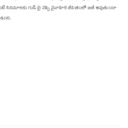
టే సినిమాలకు గుడ్‌ బై చెప్పి వైవాహిక జీవితంలో బిజీ అవుతుందా
ం ఉంది.