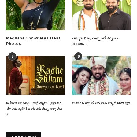
Meghana Chowdary Latest
తమ్ముడు నిన్ను చూస్తుంటే గర్వంగా
Photos
ఉందిరా.. !
5
6
ఏ హీరో సినిమాపై “రాధే శ్యామ్” ప్రభావం
సుమంత్ పెళ్లి లో బిగ్ బాస్ బ్యూటీ హడావుడి
చూపనున్నదో ! భయపడుతున్న నిర్మాతలు
?