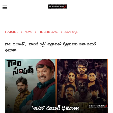
FEATURED
NEWS
PRESS RELEASE
తెలుగు న్యూస్
గాలి సంప‌త్’‌, ‘జాంబీ రెడ్డి’ చిత్రాల‌తో ప్రేక్ష‌కుల‌కు ఆహా డ‌బుల్
ధ‌మాకా