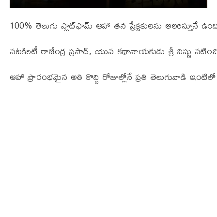
100% తెలుగు ప్లాట్‌ఫామ్ ఆహా తన ప్రేక్షకులను అలరిస్తూనే ఉంది. 
న‌ట‌కిరిటీ రాజేంద్ర ప్ర‌సాద్‌, యువ క‌థానాయ‌కుడు శ్రీ విష్ణు న‌టిం
ఆహా ప్రారంభమైన అతి కొద్ది రోజుల్లోనే ప్రతి తెలుగువాడి ఇంటిలో భ