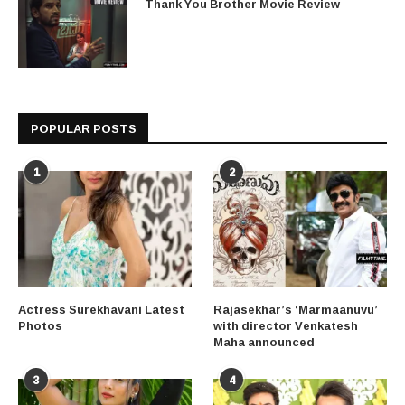
Thank You Brother Movie Review
POPULAR POSTS
1
2
Actress Surekhavani Latest
Rajasekhar’s ‘Marmaanuvu’
Photos
with director Venkatesh
Maha announced
3
4