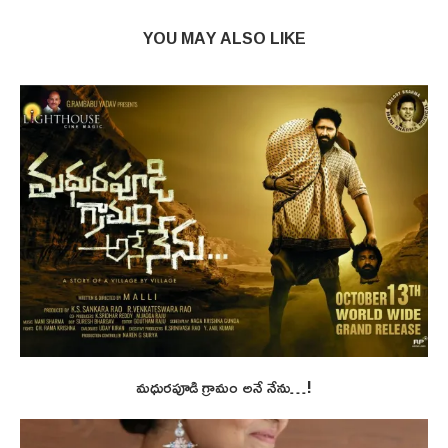
YOU MAY ALSO LIKE
మధురపూడి గ్రామం అనే నేను…!