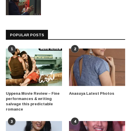
POPULAR POSTS
1
2
Uppena Movie Review – Fine
Anasuya Latest Photos
performances & writing
salvage this predictable
romance
3
4