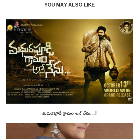
YOU MAY ALSO LIKE
మధురపూడి గ్రామం అనే నేను…!