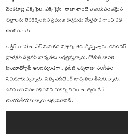
వెంకటాద్రి ఎక్స్ ప్రెస్, ఎక్స్ ప్రెస్ రాజా లాంటి విజయవంతమైన
చిత్రాలను తెరకెక్కించిన ప్రముఖ దర్శకుడు మేర్లపాక గాంధీ కథ
అందించారు.
కార్తీక్ రాపోలు ఏక్ మినీ కథ చిత్రాన్ని తెరకెక్కిస్తున్నారు. రవీందర్
ప్రొడక్షన్ డిజైనర్ బాధ్యతలు నిర్వర్తిస్తున్నారు. గోకుల్ భారతి
సినిమాటోగ్రఫీ అందిస్తుండగా.. ప్రవీణ్ లక్కరాజు సంగీతం
సమకూరుస్తున్నారు. సత్య ఎడిటింగ్ బాధ్యతలు తీసుకున్నారు.
సినిమాకు సంబంధించిన మరిన్ని వివరాలు త్వరలోనే
తెలియజేయనున్నారు చిత్రయూనిట్.