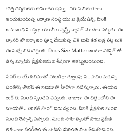
కొత్త దర్శకులకు అవకాశం ఇస్తూ.. వరుస విజయాలు
అందుకుంటున్న నిర్మాణ సంస్థ యు.వి.క్రియేషన్స్. దీనికి
అనుబంధ సంస్థగా యూవీ కాన్సెప్ట్స్ బ్యానర్ మొదలు పెట్టారు. ఈ
బ్యాన‌ర్ లో నిర్మాణం పూర్తి చేసుకున్న ఏక్ మినీ కథ చిత్ర ఫస్ట్ లుక్
ఈ మధ్యే విడుదలైంది. Does Size Matter అంటూ పోస్టర్ లో
ఉన్న మ్యాటర్ ప్రేక్షకులను విశేషంగా ఆకట్టుకుంటుంది.
పేపర్ బాయ్ సినిమాతో నటుడిగా గుర్తింపు సంపాదించుకున్న
సంతోష్ శోభన్ ఈ సినిమాలో హీరోగా నటిస్తున్నారు. ఈయన
లుక్ కు మంచి స్పందన వస్తుంది. తాజాగా ఈ చిత్రంలోని ఈ
మాయలో.. లిరికల్ సాంగ్ విడుదలైంది. దీనికి ప్రేక్షకుల నుంచి
మంచి రెస్పాన్స్ వస్తోంది. మంచి సాహిత్యంతో పాటు ప్రవీణ్
లక్కరాజు సంగీతం ఈ పాటకు మరింత వన్నె తీసుకొచ్చింది.