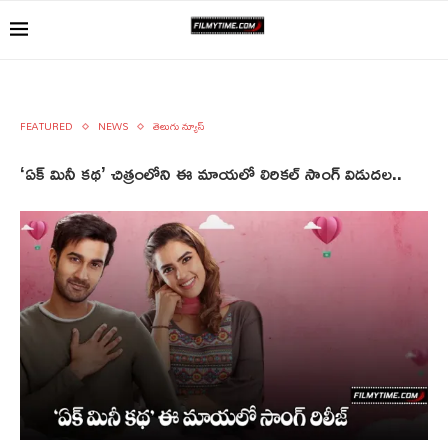
FEATURED
NEWS
తెలుగు న్యూస్
‘ఏక్ మినీ కథ’ చిత్రంలోని ఈ మాయలో లిరికల్ సాంగ్ విడుదల..