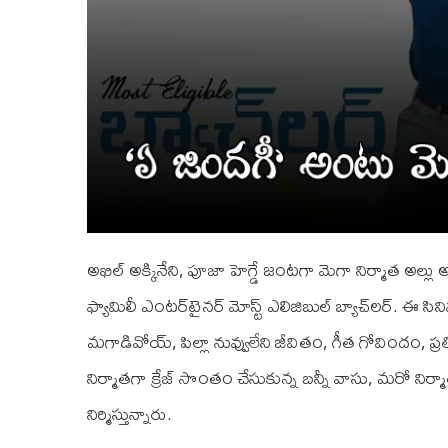
అఖిల్ అక్కినేని, పూజా హెగ్డే జంటగా మెగా నిర్మాత అల్లు 
ఫ్యామిలీ ఎంటర్‌టైనర్ మోస్ట్ ఎలిజిబుల్ బ్యాచ్‌లర్. ఈ సినిమాను
మ‌గాడివోయ్‌, పిల్లా నువ్వులేని జీవితం, గీత గోవిందం, ప్ర‌త
నిర్మాతగా క్రేజ్ సొంతం చేసుకున్న‌ బన్నీ వాసు, మరో నిర్
నిర్మిస్తున్నారు.