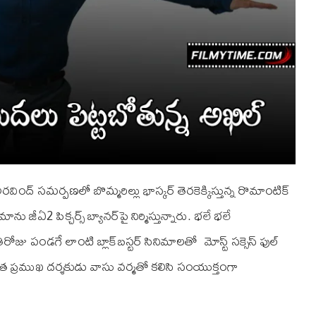
అరవింద్ సమర్పణలో బొమ్మరిల్లు భాస్కర్ తెరకెక్కిస్తున్న రొమాంటిక్
 జీఏ2 పిక్చ‌ర్స్ బ్యాన‌ర్‌పై నిర్మిస్తున్నారు. భ‌లే భ‌లే
ిరోజు పండ‌గే లాంటి బ్లాక్‌బ‌స్ట‌ర్ సినిమాలతో మోస్ట్ సక్సెస్ ఫుల్
మాత ప్ర‌ముఖ ద‌ర్శ‌కుడు వాసు వర్మతో కలిసి సంయుక్తంగా