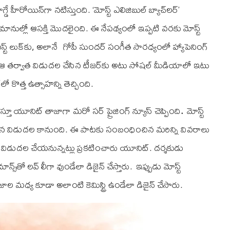
హీరోయిన్‌‌గా నటిస్తుంది. ‘మోస్ట్ ఎలిజిబుల్ బ్యాచ్‌లర్’
మానుల్లో ఆసక్తి మొదలైంది. ఈ నేపథ్యంలో ఇప్పటి వరకు మోస్ట్
ఫస్ట్ లుక్‌కు, అలానే గోపీ సుంద‌ర్ సంగీత‌ సార‌ధ్యంలో హ్యాపెనింగ్
ు, ఆ తర్వాత విడుదల చేసిన టీజ‌ర్‌కు అటు సోషల్ మీడియాలో ఇటు
త్త ఉత్సాహ‌న్ని తెచ్చింది.
స్తూ యూనిట్ తాజాగా మరో సర్ ప్రైజింగ్ న్యూస్ చెప్పింది
.
మోస్ట్
ల్ 5న విడుదల కానుంది. ఈ పాటకు సంబంధించిన మరిన్ని వివరాలు
ిడుదల చేయనున్నట్లు ప్రకటించారు యూనిట్. ద‌ర్శ‌కుడు
రొమాన్స్‌తో ల‌వ్ లీగా వుండేలా డిజైన్ చేస్తారు. ఇప్పుడు మోస్ట్
ూజాల మధ్య కూడా అలాంటి కెమిస్ట్రి ఉండేలా డిజైన్ చేసారు.