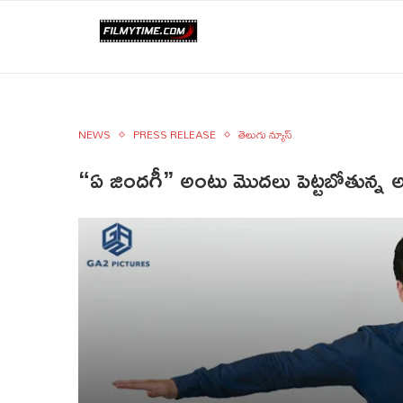
NEWS
PRESS RELEASE
తెలుగు న్యూస్
“ఏ జిందగీ” అంటు మొదలు పెట్టబోతున్న అక్