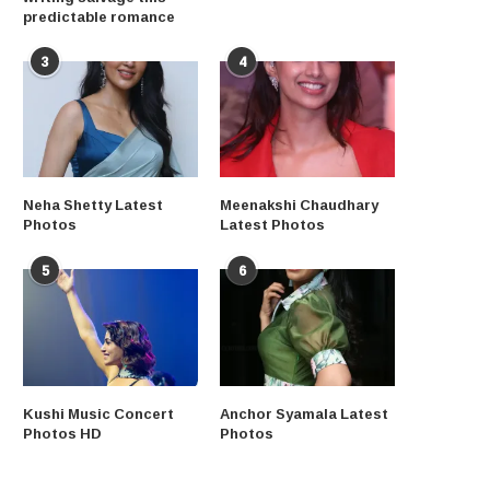
predictable romance
3
4
Neha Shetty Latest
Meenakshi Chaudhary
Photos
Latest Photos
5
6
Kushi Music Concert
Anchor Syamala Latest
Photos HD
Photos