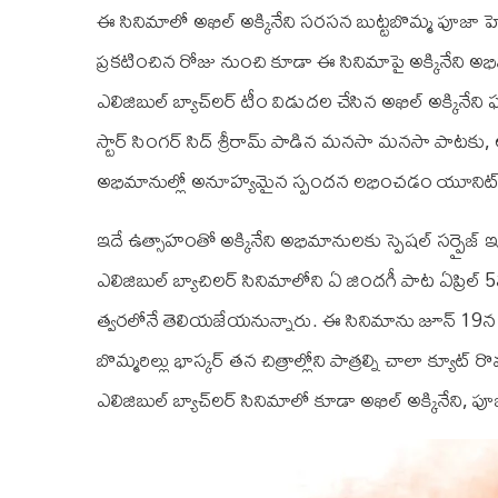
ఈ సినిమాలో అఖిల్ అక్కినేని సరసన బుట్టబొమ్మ పూజా హెగ్డే 
ప్రకటించిన రోజు నుంచి కూడా ఈ సినిమాపై అక్కినేని అభి
ఎలిజిబుల్ బ్యాచ్‌ల‌ర్‌ టీం విడుదల చేసిన అఖిల్ అక్కినేని 
స్టార్ సింగర్ సిద్ శ్రీరామ్ పాడిన మనసా మ‌న‌సా పాటక
అభిమానుల్లో అనూహ్యమైన స్పందన లభించడం యూనిట్‌లో కొ
ఇదే ఉత్సాహంతో అక్కినేని అభిమానులకు స్పెషల్ సర్ప్రైజ్ ఇ
ఎలిజిబుల్ బ్యాచిలర్ సినిమాలోని ఏ జిందగీ పాట ఏప్రి
త్వరలోనే తెలియజేయనున్నారు. ఈ సినిమాను జూన్ 19న వ
బొమ్మ‌రిల్లు భాస్క‌ర్ త‌న చిత్రాల్లోని పాత్ర‌ల్ని చాలా క్యూట్ 
ఎలిజిబుల్ బ్యాచ్‌లర్ సినిమాలో కూడా అఖిల్ అక్కినేని, ప