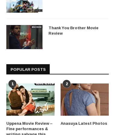
Thank You Brother Movie
Review
POPULAR POSTS
1
2
Uppena Movie Review –
Anasuya Latest Photos
Fine performances &
writing salvage this