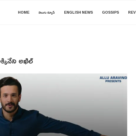
HOME
తెలుగు న్యూస్
ENGLISH NEWS
GOSSIPS
REV
కినేని అఖిల్