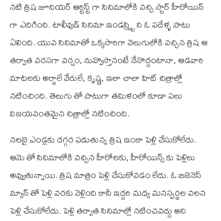
నటి త్రిష జూనియర్ ఆర్టిస్ట్ గా సినిమాలోకి వచ్చి స్టార్ హీరోయిన్
గా ఎదిగింది. టాలీవుడ్ సినిమా ఇండస్ష్ట్రి ని ఓ పదేళ్ళ పాటు
ఏలింది. యువ సినిమాతో ఒక్కసారిగా వెలుగులోకి వచ్చిన త్రిష ఆ
తర్వాత వరసగా వర్షం, నువ్వొస్తానంటే నేనొద్దంటానా, ఆడవారి
మాటలకు అర్థాలే వేరులే, కృష్ణ, ఇలా చాలా హిట్ చిత్రాల్లో
నటించింది. తెలుగు తో పాటుగా తమిళంలో కూడా పలు
విజయవంతమైన చిత్రాల్లో నటించింది.
నలబై ఎండ్లకు దగ్గర పడుతున్న త్రిష ఇంకా పెళ్లి చేసుకోలేదు.
ఆమె తో సినిమాలోకి వచ్చిన హీరోలకు, హీరోయిన్స్ కు పెళ్లిలు
అవ్వుతున్నాయి. త్రిష మాత్రం పెళ్లి చేసుకోవడం లేదు. ఓ బిజెనెస్
మ్యాన్ తో పెళ్లి వరకు వెళ్లింది కానీ ఇద్దరి మధ్య మనస్పర్థల వలన
పెళ్లి చేసుకోలేదు. పెళ్లి తర్వాత సినిమాల్లో నటించవద్దు అని