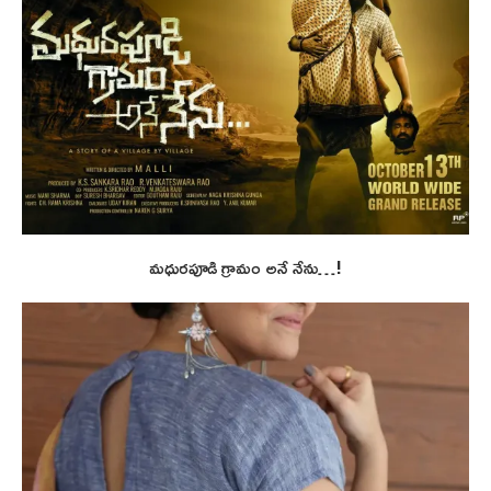
మధురపూడి గ్రామం అనే నేను…!