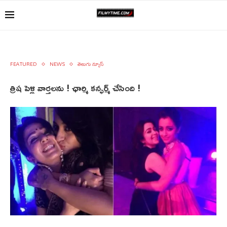
FEATURED
NEWS
తెలుగు న్యూస్
త్రిష పెళ్లి వార్తలను ! ఛార్మి కన్ఫర్మ్ చేసింది !