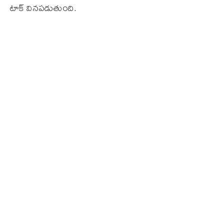
టాక్ వినపడుతుంది.