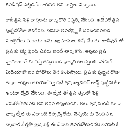
కండిషన్ పెట్టడమే కారణం అని వార్తలు వచ్చాయి.
కానీ త్రిష పెళ్లి వార్తలను ఛార్మి కౌర్ కన్ఫర్మ్ చేసింది. ఇటీవలే త్రిష
పుట్టినరోజు జరిగింది. సినిమా ఇండస్ష్ట్రి కి సంబందించిన
సెలబ్రేటీలు మరియు ఆమె అభిమానులు విష్ చేశారు. టాలీవుడ్ లో
త్రిష కు బెస్ట్ ఫ్రెండ్ ఎవరు అంటే ఛార్మి కౌర్. అవును త్రిష
హైదరాబాద్ కు వస్తే తప్పకుండ ఛార్మిని కలుస్తుంది. సోషల్
మీడియాలో వీరి ఫోటోలు తెగ కనిపిస్తాయి. త్రిష కు పుట్టిన రోజు
శుభాకాంక్షలు తెలియజేస్తూ ఇదే త్రిష బ్యాచిలర్ లాస్ట్ పుట్టినరోజు
అంటూ ట్వీట్ చేసింది. ఈ ట్వీట్ తో త్రిష త్వరలో పెళ్లి
చేసుకోబోతుంది అని అర్థం అవ్వుతుంది. అటు త్రిష నుండి కూడా
ఛార్మి ట్వీట్ కు ఎలాంటి రెస్పాన్స్ లేదు. చెన్నయ్ కు చెందిన ఓ
వ్యాపార వేత్తతో త్రిష పెళ్లి ఈ ఏడాది జరగబోతుందని బయట ఓ