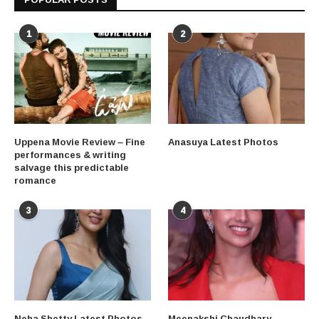
1
2
Uppena Movie Review – Fine
Anasuya Latest Photos
performances & writing
salvage this predictable
romance
3
4
Neha Shetty Latest Photos
Meenakshi Chaudhary