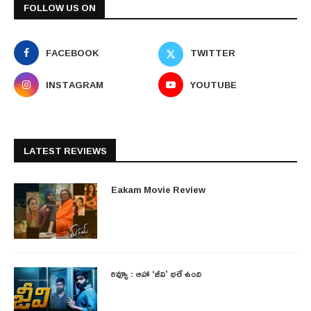
FOLLOW US ON
FACEBOOK
TWITTER
INSTAGRAM
YOUTUBE
LATEST REVIEWS
Eakam Movie Review
రివ్యూ : ఆహా ‘జీవి’ భలే ఉంది