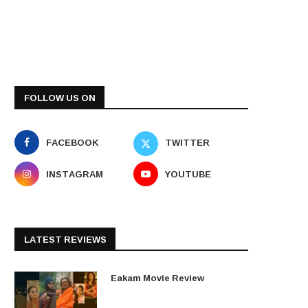
FOLLOW US ON
FACEBOOK
TWITTER
INSTAGRAM
YOUTUBE
LATEST REVIEWS
Eakam Movie Review