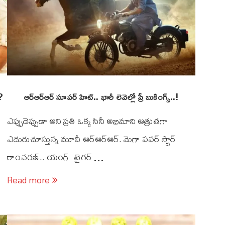
?
ఆర్ఆర్ఆర్ సూపర్ హిట్.. భారీ లెవెల్లో ప్రీ బుకింగ్స్..!
ఎప్పుడెప్పుడా అని ప్రతి ఒక్క సినీ అభిమాని ఆత్రుతగా
ఎదురుచూస్తున్న మూవీ ఆర్ఆర్ఆర్. మెగా పవర్ స్టార్
రాంచరణ్.. యంగ్ టైగర్ …
Read more