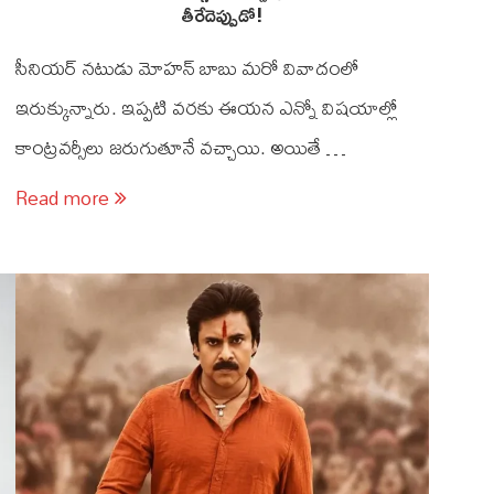
తీరేదెప్పుడో!
సీనియర్ నటుడు మోహన్ బాబు మరో వివాదంలో
ఇరుక్కున్నారు. ఇప్పటి వరకు ఈయన ఎన్నో విషయాల్లో
కాంట్రవర్సీలు జరుగుతూనే వచ్చాయి. అయితే …
Read more