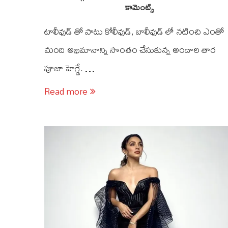
కామెంట్స్
టాలీవుడ్ తో పాటు కోలీవుడ్, బాలీవుడ్ లో నటించి ఎంతో
మంది అభిమానాన్ని సొంతం చేసుకున్న అందాల తార
పూజా హెగ్డే. …
Read more