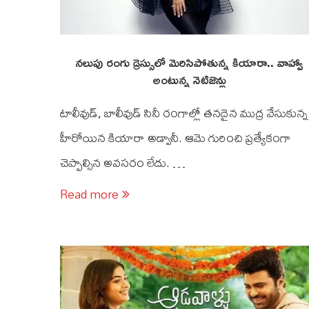
నలుపు రంగు డ్రెస్సులో మెరిసిపోతున్న కియారా.. వాహ్వా
అంటున్న నెటిజెన్లు
టాలీవుడ్, బాలీవుడ్ సినీ రంగాల్లో తనదైన ముద్ర వేసుకున్న
హీరోయిన కియారా అడ్వానీ. ఆమె గురించి ప్రత్యేకంగా
చెప్పాల్సిన అవసరం లేదు. …
Read more