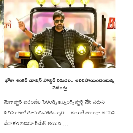
భోళా శంకర్ మోషన్ పోస్టర్ విడుదల.. అదిరిపోయిందంటున్న
నెటిజన్లు
మెగాస్టార్ చిరంజీవి సెకండ్స్ ఇన్నింగ్స్ స్టార్ట్ చేసి వరుస
సినిమాలతో దూసుకుపోతున్నారు. అయితే తాజాగా ఆయన
వేదాళం సినిమా రీమేక్ అయిన …