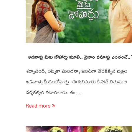
ఆడవాళ్లు మీకు జోహార్లు మూవీ.. నైజాం వసూళ్లు ఎంతంటే..
శర్వానంద్, రష్మికా మందన్నా జంటగా తెరకెక్కిన చిత్రం
ఆడవాళ్లు మీకు జోహార్లు. ఈ సినిమాకు కిషోర్ తిరుమల
దర్శకత్వం వహించారు. ఈ …
Read more