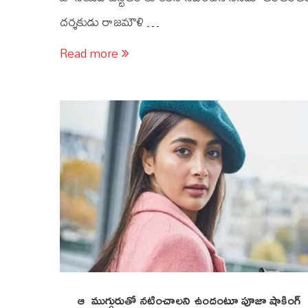
దర్శకుడు రాజమౌళి …
Read more
ఆ ముగ్గురుతో నటించాలని ఉందంటూ పూజా షాకింగ్