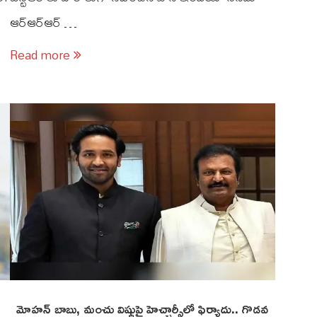
ఆర్ఆర్ఆర్ …
Read more
మోహన్ బాబు, మంచు విష్ణుపై హెచ్చార్సీలో ఫిర్యాదు.. గొడవ