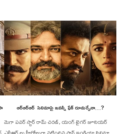
సా
ఆర్ఆర్ఆర్ సినిమాపై ఇవన్నీ ఫేక్ రూమర్సేనా…?
మెగా పవర్ స్టార్ రామ్ చరణ్, యంగ్ టైగర్ జూనియర్
్.
ఎన్టీఆర్ లు హీరోలుగా నటించిన పాన్ ఇండియా సినిమా