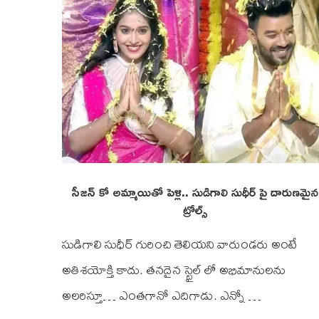
సీజన్ కో అమ్మాయితో పెళ్లి.. సుడిగాలి సుధీర్ పై దారుణమైన
ట్రోల్స్
సుడిగాలి సుధీర్ గురించి తెలియని వారుండరు అంటే
అతిశయోక్తి కాదు. తనదైన స్టైల్ లో అభిమానులను
అలరిస్తూ… ఎంతగానో ఎదిగాడు. ఎన్నో …