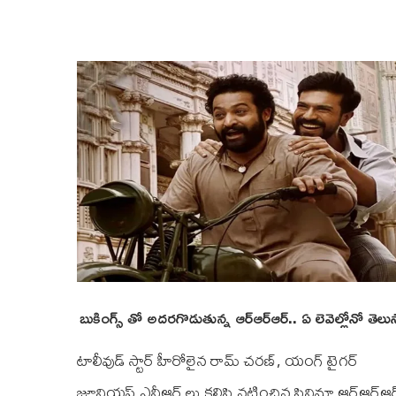
బుకింగ్స్ తో అదరగొడుతున్న ఆర్ఆర్ఆర్.. ఏ లెవెల్లోనో తెలు
టాలీవుడ్ స్టార్ హీరోలైన రామ్ చరణ్, యంగ్ టైగర్
జూనియప్ ఎన్టీఆర్ లు కలిసి నటించిన సినిమా ఆర్ఆర్ఆర