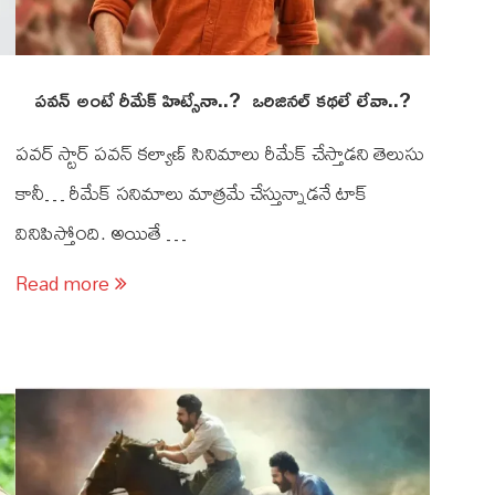
పవన్ అంటే రీమేక్ హిట్సేనా..? ఒరిజినల్ కథలే లేవా..?
పవర్ స్టార్ పవన్ కల్యాణ్ సినిమాలు రీమేక్ చేస్తాడని తెలుసు
కానీ… రీమేక్ సనిమాలు మాత్రమే చేస్తున్నాడనే టాక్
వినిపిస్తోంది. అయితే …
Read more