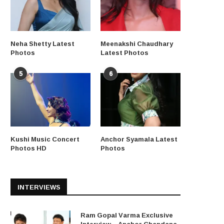
Neha Shetty Latest
Meenakshi Chaudhary
Photos
Latest Photos
5
6
Kushi Music Concert
Anchor Syamala Latest
Photos HD
Photos
INTERVIEWS
Ram Gopal Varma Exclusive
Interview – Anchor Chandana