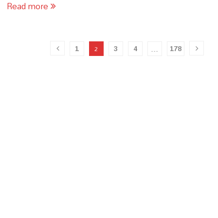
Read more
1
3
4
178
2
…