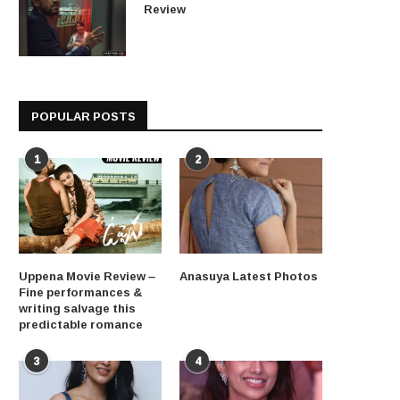
Review
POPULAR POSTS
1
2
Uppena Movie Review –
Anasuya Latest Photos
Fine performances &
writing salvage this
predictable romance
3
4