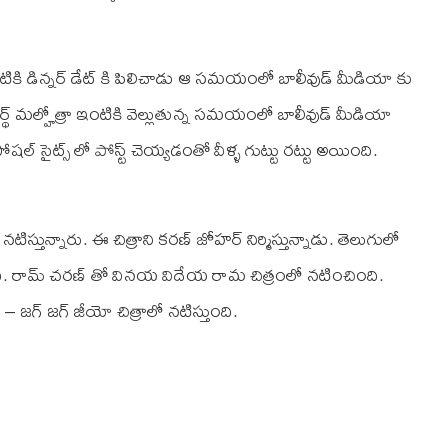
ికి డిన్నర్ డేట్ కి పిలిచాడు ఆ సమయంలో బాలీవుడ్ మీడియా కు
దార్థ్ మల్హోత్రా ఇంటికి వెల్లుతున్న సమయంలో బాలీవుడ్ మీడియా
ల్ సైట్స్ లో పోస్ట్ చెయ్యడంతో వీళ్ళ గుట్టు రట్టు అయింది.
లో నటిస్తున్నారు. ఈ చిత్రాని కరణ్ జోహర్ నిర్మిస్తున్నాడు. తెలుగులో
ి. రామ్ చరణ్ తో వినయ విదేయ రామ చిత్రంలో నటించింది.
– జగ్ జగ్ జీయో చిత్రాలో నటిస్తుంది.