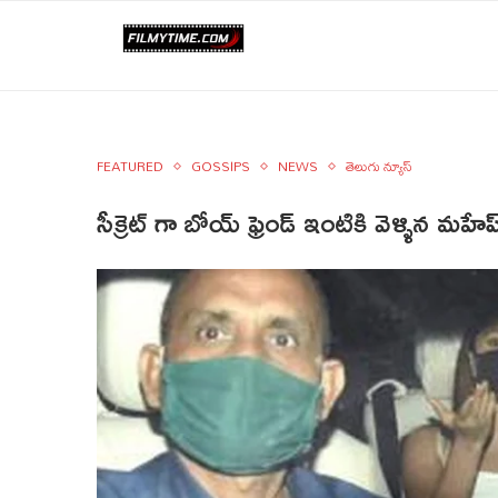
FEATURED
GOSSIPS
NEWS
తెలుగు న్యూస్
సీక్రెట్ గా బోయ్ ఫ్రెండ్ ఇంటికి వెళ్ళిన మహ