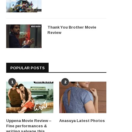
Thank You Brother Movie
Review
POPULAR POSTS
1
2
Uppena Movie Review –
Anasuya Latest Photos
Fine performances &
writing salvage this