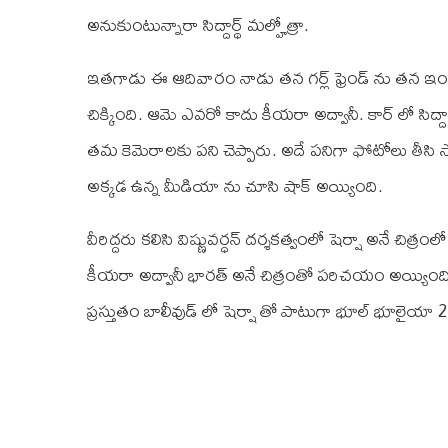
అనుకుంటున్నారా సిద్దార్థ్ మల్హోత్రా.
ఇతగాడు ఈ ఆదివారం నాడు తన గర్ల్ ఫ్రెండ్ ను తన ఇంట
చిక్కింది. ఆమె ఎవరో కాదు కీయరా అద్వానీ. కార్ లో సిద్
తమ కెమెరాలకు పని చెప్పారు. అదే పనిగా ఫోటోలు తీసి సోష
అక్కడ ఉన్న మీడియా ను చూసి షాక్ అయ్యింది.
వీరిద్దరు కలిసి విష్ణువర్ధన్ దర్శకత్వంలో షెర్షా అనే చిత్రం
కీయరా అద్వానీ భారత్ అనే చిత్రంతో పరిచయం అయ్యింద
ప్రస్తుతం బాలీవుడ్ లో షెర్షా తో పాటుగా భూల్ భూలైయా 2 