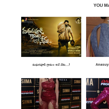
YOU M
మధురపూడి గ్రామం అనే నేను…!
Anasuy