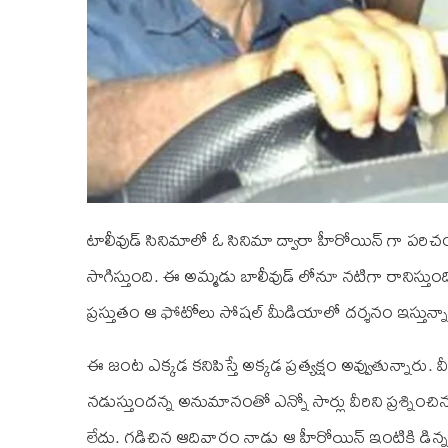
టాలీవుడ్ సినిమాలో ఓ సినిమా ద్వారా హీరోయిన్ గా ప
సాగిస్తుంది. ఈ అమ్మడు బాలీవుడ్ లోనూ నటిగా రానిస్తుంది
ప్రస్తుతం ఆ ఫోటోలు సోషల్ మీడియాలో దర్శనం ఇస్తున్నా
ఈ జంట ఎక్కడ కనిపిస్తే అక్కడ ప్రత్యక్షం అవ్వుతున్నారు. 
నడుస్తుందన్న అనుమానంతో ఎన్నో సార్లు వీరిని ప్రశ్న
లేదు. గడిచిన ఆదివారం నాడు ఆ హీరోయిన్ ఇంటికి డిన