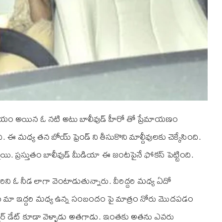
రిచయం అయిన ఓ నటి అటు బాలీవుడ్ హీరో తో ప్రేమాయణం
. ఈ మధ్య తన బోయ్ ఫ్రెండ్ ని తీసుకొని మాల్దీవులకు చెక్కేసింది.
యి. ప్రస్తుతం బాలీవుడ్ మీడియా ఈ జంటపైనే ఫోకస్ పెట్టింది.
వీరిని ఓ నీడ లాగా వెంటాడుతున్నారు. వీరిద్దరి మధ్య ఏదో
ించిన మా ఇద్దరి మధ్య ఉన్న సంబందం పై మాత్రం నోరు మొదపడం
్నర్ డేట్ కూడా వెళ్ళాడు అతగాడు. ఇంతకు అతను ఎవరు