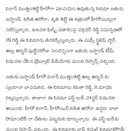
విరాన్ ముత్తంశెట్టి హీరోగా పరిచయం అవుతున్న సినిమా బతుకు
బస్టాండ్. నికిత అరోరా, శృతి శెట్టి ఈ చిత్రంలో హీరోయిన్లుగా
నటిస్తున్నారు. ఇలవల ఫిల్మ్స్ పతాకంపై చక్రధర్ రెడ్డి సమర్పణలో
IN రెడ్డి ఈ సినిమాను తెరకెక్కిస్తున్నారు. ఈ మధ్యే స్టైలిష్ స్టార్
అల్లు అర్జున్‌ పుట్టినరోజు సందర్భంగా బతుకు బస్టాండ్ టీమ్
విడుదల చేసిన ట్రిబ్యూట్ వీడియోకు మంచి రెస్పాన్స్ వచ్చింది.
బతుకు బస్టాండ్ హీరో విరాన్ ముత్తంశెట్టి అల్లు అర్జున్ కు
స్వయానా బావమరిది. ఈ సినిమాను కవితా రెడ్డి, కె.మాధవి
నిర్మిస్తున్నారు. తాజాగా ఈ సినిమా ఫస్ట్ లుక్ పోస్టర్ విడుదల
అయింది. హీరో విరాన్, హీరోయిన్ నికిత అరోరా ఇద్దరు చాలా
రొమాంటిక్ గా చేతులు పట్టుకుని కూర్చున్నారు. ఈ ఫస్ట్ లుక్‌కు
మంచి రెస్పాన్స్ వచ్చింది. ఈ సినిమాకు వాస్ కమల్ సినిమాటోగ్రఫీ