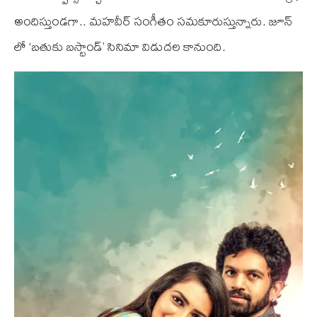
అందిస్తుండగా.. మహవీర్ సంగీతం సమకూరుస్తున్నారు. జూన్
లో ‘బతుకు బస్టాండ్’ సినిమా విడుదల కానుంది.