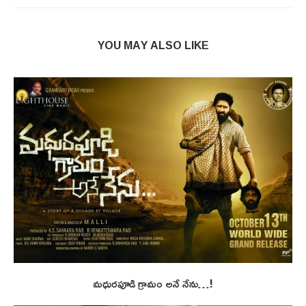
YOU MAY ALSO LIKE
మధురపూడి గ్రామం అనే నేను…!