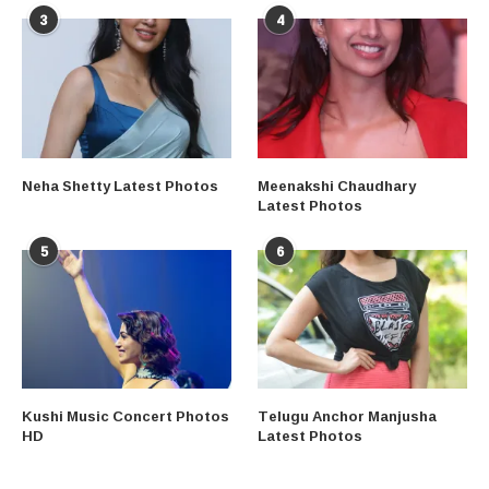
3
4
Neha Shetty Latest Photos
Meenakshi Chaudhary
Latest Photos
5
6
Kushi Music Concert Photos
Telugu Anchor Manjusha
HD
Latest Photos