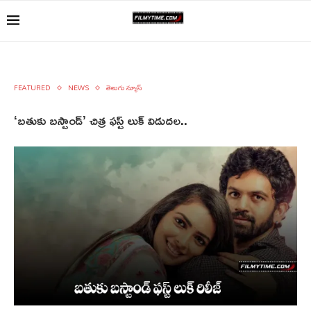
FEATURED
NEWS
తెలుగు న్యూస్
‘బతుకు బస్టాండ్’ చిత్ర ఫస్ట్ లుక్ విడుదల..