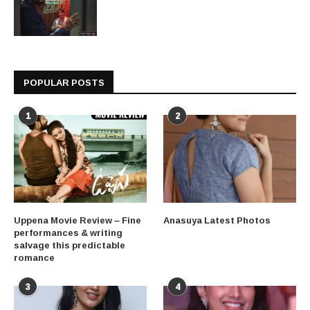
POPULAR POSTS
1
2
Uppena Movie Review – Fine
Anasuya Latest Photos
performances & writing
salvage this predictable
romance
3
4