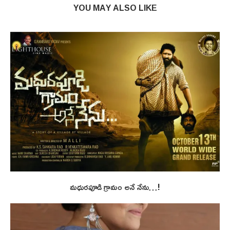
YOU MAY ALSO LIKE
మధురపూడి గ్రామం అనే నేను…!