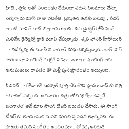
హిట్ , ప్లాప్ లతో సంబంధం లేకుండా వరుస సినిమాలు చేస్తూ
వెళ్తున్నాడు మాస్ రాజా రవితేజ. ప్రస్తుతం తనకు బలుపు , పవర్
లాంటి సూపర్ హిట్ చిత్రాలను అందించిన డైరెక్టర్ గోపీచంద్
మలినేని డైరెక్షన్లో క్రాక్ మూవీ చేస్తున్నాడు. శృతి హాసన్ హీరోయిన్
గా నటిస్తున్న ఈ మూవీ ని ఠాగూర్ మధు నిర్మిస్తున్నారు. లాక్ డౌన్
కారణంగా షూటింగ్ కు బ్రేక్ పడగా..తాజాగా షూటింగ్ లకు
అనుమతులు రావడం తో మళ్లీ పున:ప్రారంభం అయ్యింది.
రీసెంట్ గా గోవా లో షెడ్యూల్ పూర్తి చేసుకొని హైదరాబాద్ కు చిత్ర
యూనిట్ వచ్చింది. ఆదివారం చిత్రంలోని ‘భలేగా ఉన్నవే
బంగారం’ అనే మాస్ సాంగ్ టీజర్ విడుదల చేసారు. ఈ సాంగ్
టీజర్ కు అభిమానుల నుంచి మంచి స్పందన లభిస్తుంది. ఈ
పాటకు తమన్ సంగీతం అందించగా.. వోకల్స్ అనిరుద్