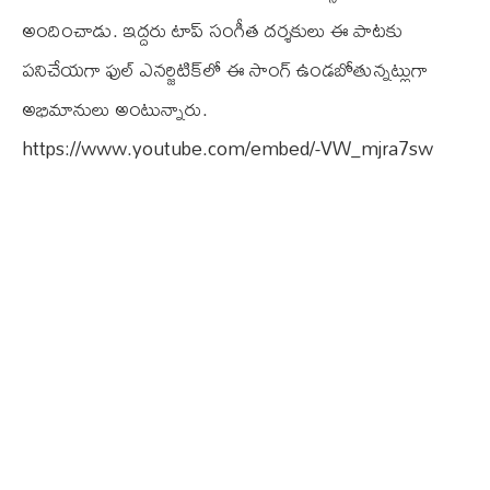
అందించాడు. ఇద్దరు టాప్ సంగీత దర్శకులు ఈ పాటకు
పనిచేయగా ఫుల్ ఎనర్జిటిక్‏లో ఈ సాంగ్ ఉండబోతున్నట్లుగా
అభిమానులు అంటున్నారు.
https://www.youtube.com/embed/-VW_mjra7sw