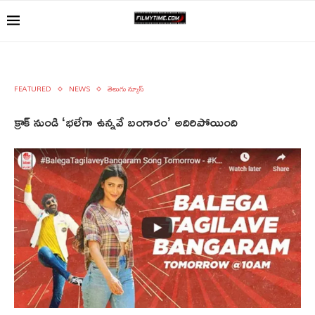
FEATURED
NEWS
తెలుగు న్యూస్
క్రాక్ నుండి ‘భలేగా ఉన్నవే బంగారం’ అదిరిపోయింది