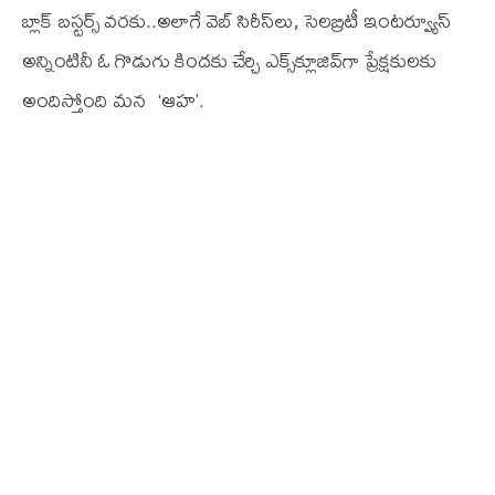
బ్లాక్ బ‌స్ట‌ర్స్ వ‌ర‌కు..అలాగే వెబ్ సిరీస్‌లు, సెల‌బ్రిటీ ఇంట‌ర్వ్యూస్
అన్నింటినీ ఓ గొడుగు కింద‌కు చేర్చి ఎక్స్‌క్లూజివ్‌గా ప్రేక్ష‌కుల‌కు
అందిస్తోంది మ‌న ‘ఆహ’.