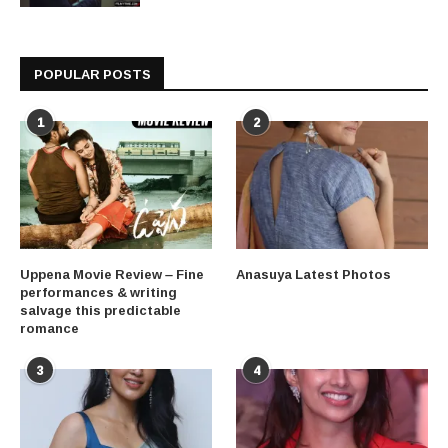
POPULAR POSTS
1
2
Uppena Movie Review – Fine
Anasuya Latest Photos
performances & writing
salvage this predictable
romance
3
4