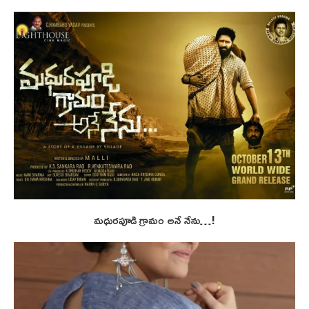
మధురపూడి గ్రామం అనే నేను…!