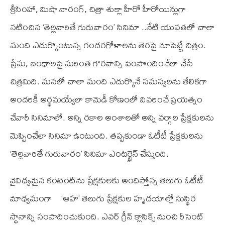
శ్రీసింహా, మిషా నారంగ్, చిత్రా శుక్లా హీరో హీరోయిన్లుగా
నటించిన ‘తెల్లవారితే గురువారం’ సినిమా ..నేటి యువతలో చాలా
మంది ఎదుర్కొంటున్న గందరగోళాలను తెరపై చూపెట్టే చిత్రం.
ప్రేమ, బంధాలపై మరింత గౌరవాన్ని పెంపొందించేలా చేసే
చిత్రమిది. మనలో చాలా మంది ఎదుర్కొనే సమస్యలను తేలికగా
అందరికీ అర్థమయ్యేలా కామెడీ కోణంలో వివరించే ప్రయత్నం
చేవారీ సినిమాలో. అన్ని రకాల అంశాలతో అన్ని వర్గాల ప్రేక్షకులను
మెప్పించేలా సినిమా ఉంటుంది. తప్పకుండా ఓటీటీ ప్రేక్షకులను
‘తెల్లవారితే గురువారం’ సినిమా ఎంటర్టైన్ చేస్తుంది.
వైవిధ్యమైన కంటెంట్‌ను ప్రేక్ష‌కుల‌కు అందిస్తోన్న తెలుగు ఓటీటీ
మాధ్య‌మంగా ‘ఆహ’ తెలుగు ప్రేక్ష‌కుల హృద‌యాల్లో సుస్థిర
స్థానాన్ని సంపాదించుకుంది. ఎవ‌ర్ గ్రీన్ క్లాసిక్స్ నుంచి రీసెంట్