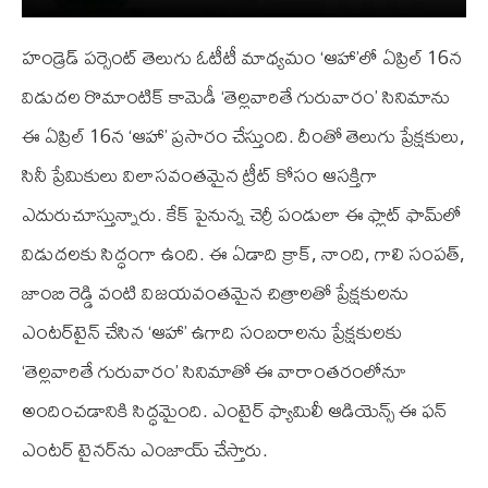
హండ్రెడ్ పర్సెంట్ తెలుగు ఓటీటీ మాధ్యమం ‘ఆహా’లో ఏప్రిల్ 16న
విడుదల రొమాంటిక్ కామెడీ ‘తెల్లవారితే గురువారం’ సినిమాను
ఈ ఏప్రిల్ 16న ‘ఆహా’ ప్రసారం చేస్తుంది. దీంతో తెలుగు ప్రేక్షకులు,
సినీ ప్రేమికులు విలాసవంతమైన ట్రీట్ కోసం ఆసక్తిగా
ఎదురుచూస్తున్నారు. కేక్ పైనున్న చెర్రీ పండులా ఈ ఫ్లాట్ ఫామ్‌లో
విడుదలకు సిద్ధంగా ఉంది. ఈ ఏడాది క్రాక్, నాంది, గాలి సంపత్,
జాంబి రెడ్డి వంటి విజయవంతమైన చిత్రాలతో ప్రేక్షకులను
ఎంటర్‌టైన్ చేసిన ‘ఆహా’ ఉగాది సంబరాలను ప్రేక్షకులకు
‘తెల్లవారితే గురువారం’ సినిమాతో ఈ వారాంతరంలోనూ
అందించడానికి సిద్ధమైంది. ఎంటైర్ ఫ్యామిలీ ఆడియెన్స్ ఈ ఫన్
ఎంటర్ టైనర్‌ను ఎంజాయ్ చేస్తారు.