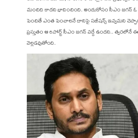
మంచిది కాదని భావించింది. అందుకోసం సీఎం జగన్ ఓ కమ
పెంచితే ఎంత పెంచాలనే దానిపై సజీషన్స్ ఇవ్వమని చెప్పార
ప్రస్తుతం ఆ రిపోర్ట్ సీఎం జగన్ వద్దే ఉందని.. త్వరలో
వెల్లడవుతోంది.