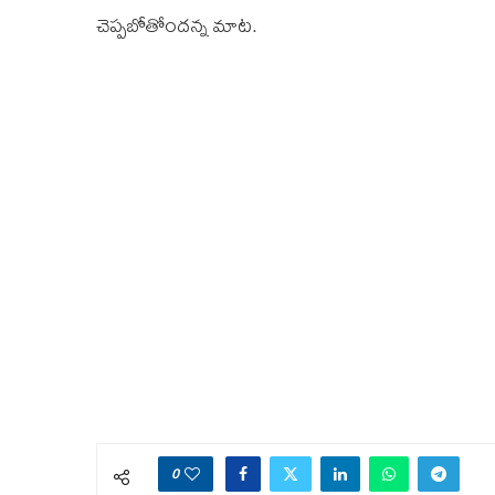
చెప్పబోతోందన్న మాట.
0