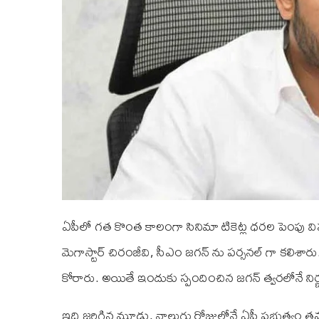
ఏపీలో గత కొంత కాలంగా సినిమా టికెట్ల ధరల పెంప
మెగాస్టార్ చిరంజీవి, సీఎం జగన్ ను పర్సనల్ గా కలిశారు
కోరారు. అయితే ఇందుకు స్పందించిన జగన్ త్వరలోనే నిర్ణయ
ఇది జరిగిన మూడు, నాలుగు రోజుల్లోనే ఏపీ ప్రభుత్వం త