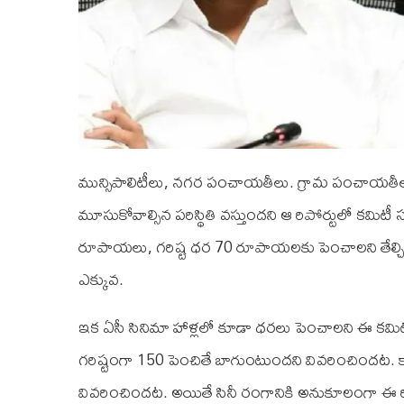
మున్సిపాలిటీలు, నగర పంచాయతీలు. గ్రామ పంచాయతీల్
మూసుకోవాల్సిన పరిస్థితి వస్తుందని ఆ రిపోర్టులో కమిటీ
రూపాయలు, గరిష్ట ధర 70 రూపాయలకు పెంచాలని తేల్చిందట
ఎక్కువ.
ఇక ఏసీ సినిమా హాళ్లలో కూడా ధరలు పెంచాలని ఈ కమ
గరిష్టంగా 150 పెంచితే బాగుంటుందని వివరించిందట. కానీ మ
వివరించిందట. అయితే సినీ రంగానికి అనుకూలంగా ఈ రిపోర