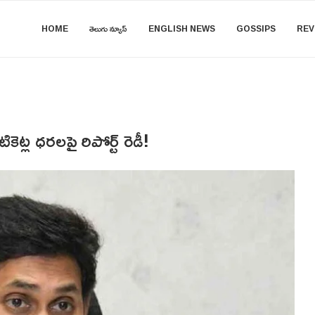
HOME
తెలుగు న్యూస్
ENGLISH NEWS
GOSSIPS
REV
ట్ల ధరలపై రిపోర్ట్ రెడీ!