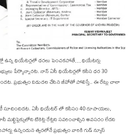
లో ఉన్న థియేటర్లలో ధరలు పెంచకపోతే… థియేటర్లు
 సభ్యులు పేర్కొన్నారట. నాన్ ఏసీ థియేటర్లలో కనీస ధర 30
. ప్రభుత్వం విడుదల చేసిన జీవోతో పోలిస్తే.. ఈ రేట్లు చాలా
ిటీ సూచించిదట. ఏసీ థియేటర్ లో కనీసం 40 రూపాయలు,
ల్టిప్లెక్సులోని టికెట్ల రేట్లని సవరించాల్సిన అవసరం లేదని
్టు ఉన్నందున త్వరలోనే ప్రభుత్వం వారికి గుడ్ న్యూస్