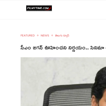
FEATURED
NEWS
తెలుగు న్యూస్
సీఎం జగన్ ఊహించని నిర్ణయం.. సినిమా టికె