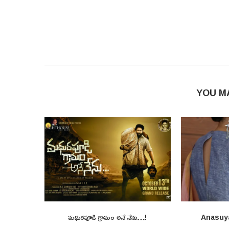
YOU M
మధురపూడి గ్రామం అనే నేను…!
Anasuy