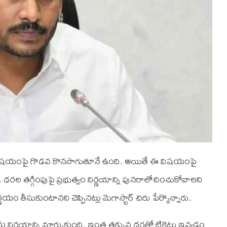
ు విషయంపై గొడవ కొనసాగుతూనే ఉంది. అయితే ఈ విషయంపై
. ధరల తగ్గింపుపై ప్రభుత్వం నిర్ణయాన్ని పునరాలోచించుకోవాలని
ం తీసుకుంటానని చెప్పినట్లు మెగాస్టార్ చిరు పేర్కొన్నారు.
మ నిర్ణయాన్ని మార్చుకుంది. ఇంత తక్కువ ధరతో టికెట్లు ఇవ్వడం