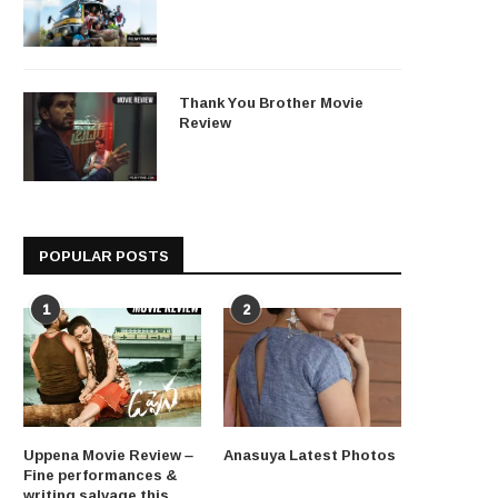
Thank You Brother Movie
Review
POPULAR POSTS
1
2
Uppena Movie Review –
Anasuya Latest Photos
Fine performances &
writing salvage this