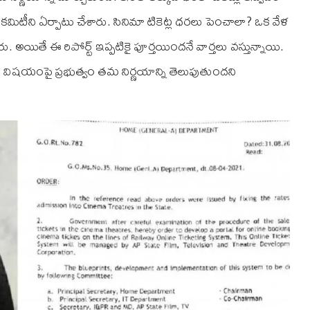
ిటీని ఏర్పాటు చేశారు. సినిమా టికెట్ల ధరలు పెంచాలా? ఒక వేళ
ు. అయితే ఈ రిపోర్ట్ ఇప్పటికై పూర్తయిందనే వార్తలు వస్తున్నాయి.
నే ఈ విషయంపై ప్రభుత్వం తమ నిర్ణయాన్ని తెలుపుతుందని