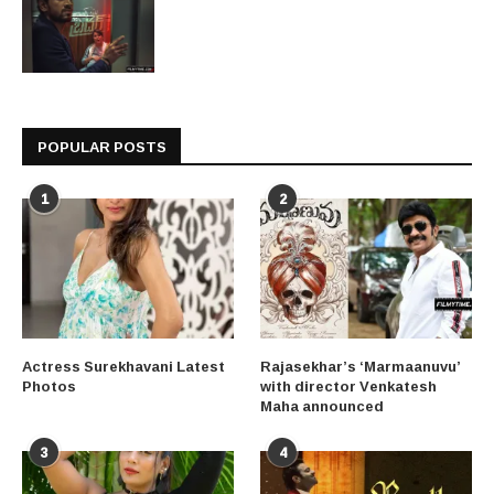
POPULAR POSTS
1
2
Actress Surekhavani Latest
Rajasekhar’s ‘Marmaanuvu’
Photos
with director Venkatesh
Maha announced
3
4