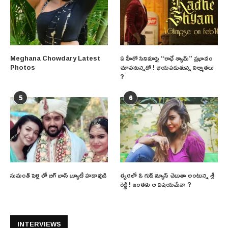
Meghana Chowdary Latest
ఏ హీరో సినిమాపై “రాధే శ్యామ్” ప్రభావం
Photos
చూపనున్నదో ! భయపడుతున్న నిర్మాతలు
?
5
6
సుమంత్ పెళ్లి లో బిగ్ బాస్ బ్యూటీ హడావుడి
త్వరలో ఓ గుడ్ న్యూస్ చెబుతా అంటున్న శ్రీ
రెడ్డి ! ఇంతకు ఆ విషయమేనా ?
INTERVIEWS