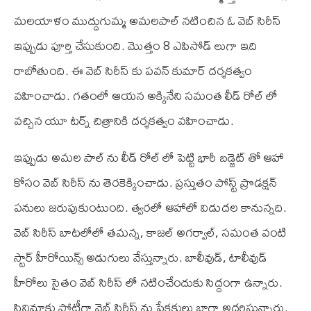
మలయాళం ముద్దుగుమ్మ అమలపాల్ నటించిన ఓ వెబ్ సిరీస్
ఇప్పుడు పూర్తి చేసుకుంది. మొత్తం 8 ఎపిసోడ్ లుగా ఇది
రాబోతుంది. ఈ వెబ్ సిరీస్ కు పవన్ కుమార్ దర్శకత్వం
వహించాడు. గతంలో ఆయన అక్కినేని సమంత లీడ్ రోల్ లో
వచ్చిన యూ టర్న్ చిత్రానికి దర్శకత్వం వహించాడు.
ఇప్పుడు అమల పాల్ ను లీడ్ రోల్ లో పెట్టి భారీ బడ్జెట్ తో ఆహా
కోసం వెబ్ సిరీస్ ను తెరకెక్కించాడు. ప్రస్తుతం పోస్ట్ ప్రొడక్షన్
పనులు జరుపుకుంటుంది. త్వరలో ఆహాలో విడుదల కానున్నది.
వెబ్ సిరీస్ బాటలోలో తమన్న, కాజల్ అగర్వాల్, సమంత వంటి
స్టార్ హీరోయిన్స్ అడుగులు వేస్తున్నారు. బాలీవుడ్, టాలీవుడ్
హీరోలు సైతం వెబ్ సిరీస్ లో నటించేందుకు సిద్దంగా ఉన్నారు.
సినిమాకు పోటీగా వెబ్ సిరీస్ ను ప్రేక్షకులు బాగా అదరిస్తున్నారు.