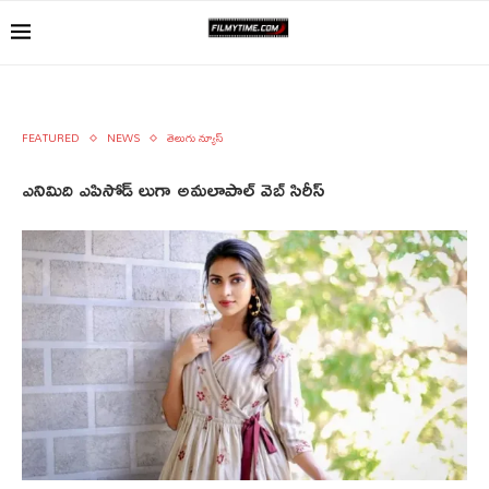
FEATURED
NEWS
తెలుగు న్యూస్
ఎనిమిది ఎపిసోడ్ లుగా అమలాపాల్ వెబ్ సిరీస్