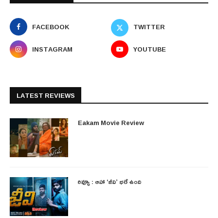
FACEBOOK
TWITTER
INSTAGRAM
YOUTUBE
LATEST REVIEWS
Eakam Movie Review
రివ్యూ : ఆహా ‘జీవి’ భలే ఉంది