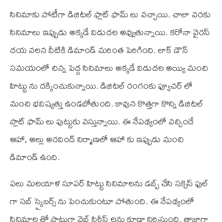
సినిమాకు పోటీగా డిజిటల్ ఫ్లాట్ ఫామ్ లు వచ్చాయి. చాలా వరకు
సినిమాలు ఇప్పుడు అక్కడే విడుదల అవ్వుతున్నాయి. కరోనా వైరస్
దయ వలన వీటికి డిమాండ్ మరింత పెరిగింది. లాక్ డౌన్
సమయంలో చిన్న పెద్ద సినిమాలు అక్కడే విడుదల అయ్యి మంచి
హిట్టు ను దక్కించుకున్నాయి. డిజిటల్ రంగంకు ఫ్యూచర్ లో
మంచి భవిష్యత్తు ఉండబోతుంది. కావున కొత్తగా కొన్ని డిజిటల్
ప్లాట్ ఫామ్ లు పుట్టుకు వస్తున్నాయి. ఈ నేపథ్యంలో వచ్చిందే
ఆహా, అల్లు అరవింద్ నిర్మాణలో ఆహా కు ఇప్పుడు మంచి
డిమాండ్ ఉంది.
పలు మలయాళ సూపర్ హిట్టు సినిమాలను డబ్బ్ చేసి సక్సెస్ ఫుల్
గా సబ్ స్క్రైబర్స్ ను పెంచుకుంటూ పోతుంది. ఈ నేపథ్యంలో
సినిమాల తో పాటుగా వెబ్ సిరీస్ లను కూడా నిర్మిస్తుంది. తాజాగా