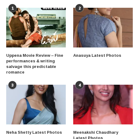
1
2
Uppena Movie Review – Fine
Anasuya Latest Photos
performances & writing
salvage this predictable
romance
3
4
Neha Shetty Latest Photos
Meenakshi Chaudhary
Latest Photos