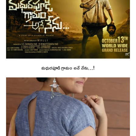
మధురపూడి గ్రామం అనే నేను…!