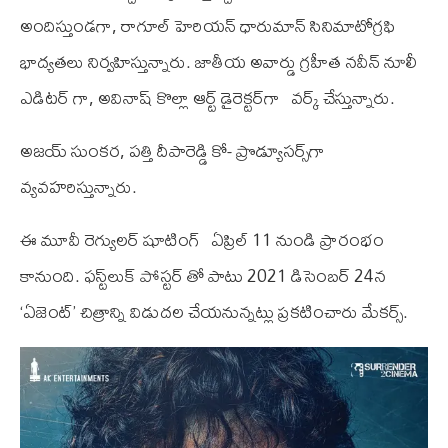
అందిస్తుండ‌గా, రాగూల్ హెరియన్ ధారుమాన్ సినిమాటోగ్ర‌ఫి
భాద్య‌త‌లు నిర్వ‌హిస్తున్నారు. జాతీయ అవార్డు గ్రహీత నవీన్ నూలీ
ఎడిటర్‌ గా, అవినాష్ కొల్లా ఆర్ట్ డైరెక్టర్‌గా వ‌ర్క్ చేస్తున్నారు.
అజ‌య్ సుంక‌ర‌, ప‌త్తి దీపారెడ్డి కో- ప్రొడ్యూస‌ర్స్‌గా
వ్య‌వ‌హ‌రిస్తున్నారు.
ఈ మూవీ రెగ్యులర్ షూటింగ్ ఏప్రిల్‌ 11 నుండి ప్రారంభం
కానుంది. ఫ‌స్ట్‌లుక్ పోస్ట‌ర్ తో పాటు 2021 డిసెంబర్ 24న
‘ఏజెంట్’ చిత్రాన్ని విడుద‌ల‌ చేయ‌నున్న‌ట్లు ప్ర‌క‌టించారు మేకర్స్.