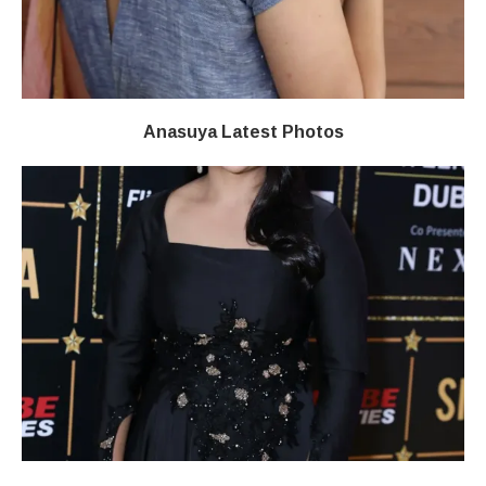
Anasuya Latest Photos