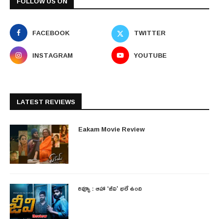
FOLLOW US ON
FACEBOOK
TWITTER
INSTAGRAM
YOUTUBE
LATEST REVIEWS
Eakam Movie Review
రివ్యూ : ఆహా ‘జీవి’ భలే ఉంది