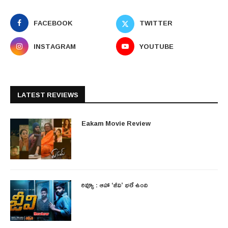
FACEBOOK
TWITTER
INSTAGRAM
YOUTUBE
LATEST REVIEWS
Eakam Movie Review
రివ్యూ : ఆహా ‘జీవి’ భలే ఉంది