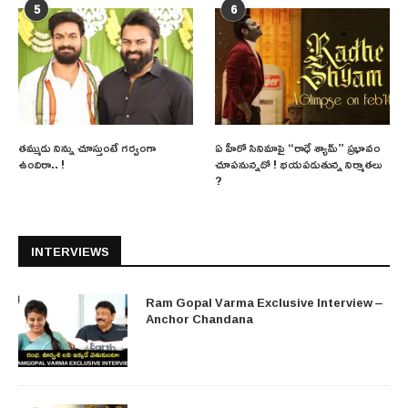
5
6
తమ్ముడు నిన్ను చూస్తుంటే గర్వంగా
ఏ హీరో సినిమాపై “రాధే శ్యామ్” ప్రభావం
ఉందిరా.. !
చూపనున్నదో ! భయపడుతున్న నిర్మాతలు
?
INTERVIEWS
Ram Gopal Varma Exclusive Interview –
Anchor Chandana