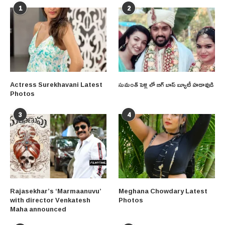
1
2
Actress Surekhavani Latest
సుమంత్ పెళ్లి లో బిగ్ బాస్ బ్యూటీ హడావుడి
Photos
3
4
Rajasekhar’s ‘Marmaanuvu’
Meghana Chowdary Latest
with director Venkatesh
Photos
Maha announced