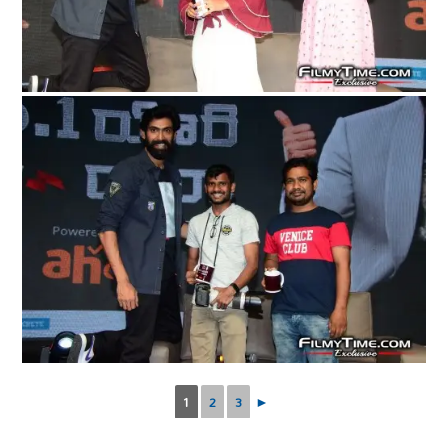
1
2
3
►