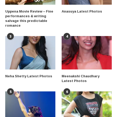
Uppena Movie Review – Fine
Anasuya Latest Photos
performances & writing
salvage this predictable
romance
3
4
Neha Shetty Latest Photos
Meenakshi Chaudhary
Latest Photos
5
6