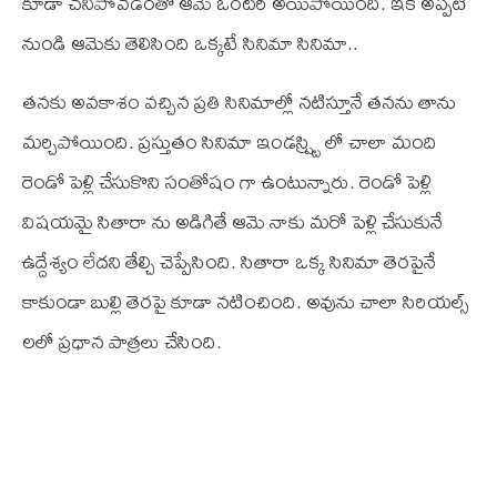
కూడా చనిపోవడంతో ఆమె ఒంటరి అయిపోయింది. ఇక అప్పటి
నుండి ఆమెకు తెలిసింది ఒక్కటే సినిమా సినిమా..
తనకు అవకాశం వచ్చిన ప్రతి సినిమాల్లో నటిస్తూనే తనను తాను
మర్చిపోయింది. ప్రస్తుతం సినిమా ఇండస్ష్ట్రి లో చాలా మంది
రెండో పెళ్లి చేసుకొని సంతోషం గా ఉంటున్నారు. రెండో పెళ్లి
విషయమై సితారా ను అడిగితే ఆమె నాకు మరో పెళ్లి చేసుకునే
ఉద్దేశ్యం లేదని తేల్చి చెప్పేసింది. సితారా ఒక్క సినిమా తెరపైనే
కాకుండా బుల్లి తెరపై కూడా నటించింది. అవును చాలా సిరియల్స్
లలో ప్రధాన పాత్రలు చేసింది.