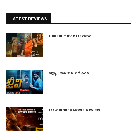
LATEST REVIEWS
Eakam Movie Review
రివ్యూ : ఆహా ‘జీవి’ భలే ఉంది
D Company Movie Review