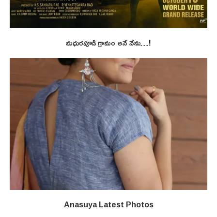
మధురపూడి గ్రామం అనే నేను…!
Anasuya Latest Photos