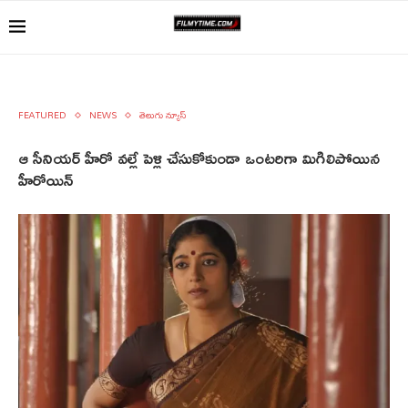
FEATURED
NEWS
తెలుగు న్యూస్
ఆ సీనియర్ హీరో వల్లే పెళ్లి చేసుకోకుండా ఒంటరిగా మిగిలిపోయిన
హీరోయిన్