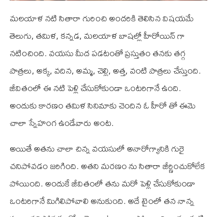
మలయాళ నటి సితారా గురించి అందరికి తెలిసిన విషయమే
తెలుగు, తమిళ, కన్నడ, మలయాళ బాషల్లో హీరోయిన్ గా
నటించింది. వయసు మీద పడటంతో ప్రస్తుతం తనకు తగ్గ
పాత్రలు, అక్క, వదిన, అమ్మ, చెల్లి, అత్త, వంటి పాత్రలు చేస్తుంది.
జీవితంలో ఈ నటి పెళ్లి చేసుకోకుండా ఒంటరిగానే ఉంది.
అందుకు కారణం తమిళ సినిమాకు చెందిన ఓ హీరో తో ఈమె
చాలా స్నేహంగ ఉండేవారు అంట.
అయితే అతను చాలా చిన్న వయసులో అనారోగ్యానికి గురై
చనిపోవడం జరిగింది. అతని మరణం ను సితారా జీర్ణించుకోలేక
పోయింది. అందుకే జీవితంలో తను మరో పెళ్లి చేసుకోకుండా
ఒంటరిగానే మిగిలిపోవాలి అనుకుంది. అదే టైంలో తన నాన్న