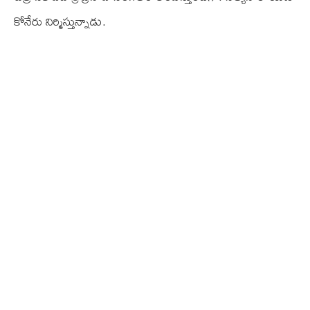
కోనేరు నిర్మిస్తున్నాడు.