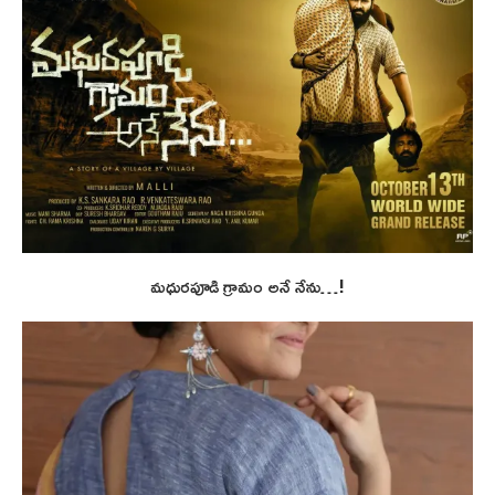
మధురపూడి గ్రామం అనే నేను…!