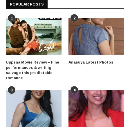
POPULAR POSTS
1
2
Uppena Movie Review – Fine
Anasuya Latest Photos
performances & writing
salvage this predictable
romance
3
4