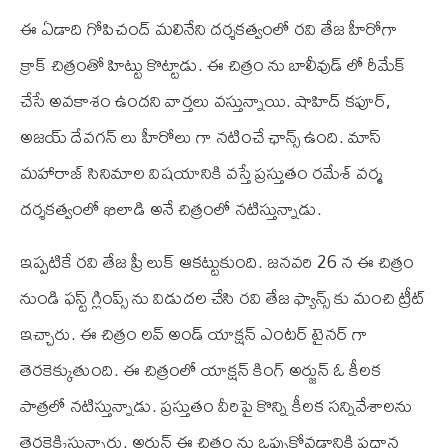
ఈ ఏడాది గోపిచంద్ మలినేని దర్శకత్వంలో రవి తేజ హీరోగా
క్రాక్ చిత్రంతో హిట్టు కొట్టాడు. ఈ చిత్రం ను బాలీవుడ్ లో రీమేక్
చేసే అవకాశం ఉందని వార్తలు వస్తున్నాయి. షాహిద్ కపూర్,
అజయ్ దేవగన్ లు హీరోలు గా నటించే ఛాన్స్ ఉంది. మాస్
మహారాజ్ సినిమాల విషయానికి వస్తే ప్రస్తుతం రమేశ్ వర్మ
దర్శకత్వంలో ఖిలాడి అనే చిత్రంలో నటిస్తున్నాడు.
ఇప్పటికే రవి తేజ ప్రీ లుక్ ఆకట్టుకుంది. జనవరి 26 న ఈ చిత్రం
నుండి ఫస్ట్ గ్లింప్స్ ను విడుదల చేసి రవి తేజ ఫ్యాన్స్ కు మంచి ట్రీట్
ఇచ్చారు. ఈ చిత్రం లవ్ అండ్ యాక్షన్ ఎంటర్ టైనర్ గా
తెరకెక్కుతుంది. ఈ చిత్రంలో యాక్షన్ కింగ్ అర్జున్ ఓ కీలక
పాత్రలో నటిస్తున్నాడు. ప్రస్తుతం వీరిపై కొన్ని కీలక సన్నివేశాలను
తెరకెక్కిస్తున్నారు. అర్జున్ ఈ చిత్రం ను ఒప్పుకోవడానికి ప్రధాన