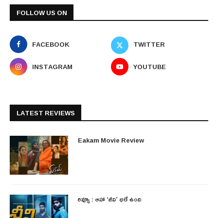
FOLLOW US ON
FACEBOOK
TWITTER
INSTAGRAM
YOUTUBE
LATEST REVIEWS
Eakam Movie Review
రివ్యూ : ఆహా ‘జీవి’ భలే ఉంది