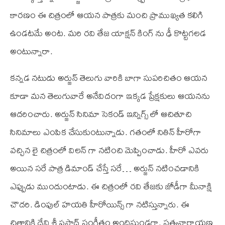
కారణం ఈ చిత్రంలో ఆయన పాత్రకు మంచి ప్రాముఖ్యత కలిగి
ఉండటమే అంట. మరి రవి తేజ యాక్షన్ కింగ్ ను ఢీ కొట్టగలడ
అంటున్నారా.
కన్నడ నటుడు అర్జున్ తెలుగు వారికి బాగా సుపరిచితం ఆయన
కూడా మన తెలుగువారే అనేవిదంగా ఇక్కడ ప్రేక్షకులు ఆయనను
ఆదరించారు. అర్జున్ సినిమా సెకండ్ ఇన్నిగ్స్ లో ఆచితూచి
సినిమాలు ఎంపిక చేసుకుంటున్నాడు. గతంలో నితిన్ హీరోగా
వచ్చిన లై చిత్రంలో విలన్ గా నటించి మెప్పించాడు. హీరో ఎవరు
అయిన సరే పాత్ర డిమాండ్ చేస్తే సరే… అర్జున్ నటించడానికి
ఎప్పుడు ముందుంటాడు. ఈ చిత్రంలో రవి తేజకు జోడీగా మీనాక్షి
చౌదరి. డింపుల్ హయతి హీరోయిన్స్ గా నటిస్తున్నారు. ఈ
చిత్రానికి దేవి శ్రీ ప్రసాద్ సంగీతం అందిస్తుండగా. సత్యనారాయణ