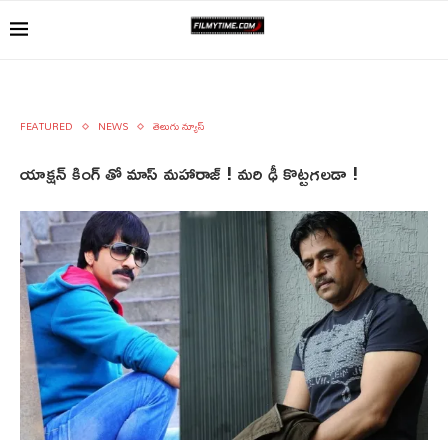
FEATURED
NEWS
తెలుగు న్యూస్
యాక్షన్ కింగ్ తో మాస్ మహారాజ్ ! మరి ఢీ కొట్టగలడా !