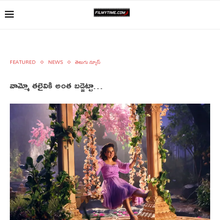
FEATURED
NEWS
తెలుగు న్యూస్
వామ్మో తలైవికి అంత బడ్జెట్టా…