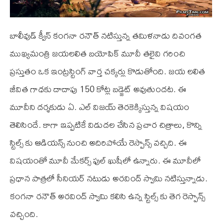
బాలీవుడ్ క్వీన్ కంగనా రనౌత్ నటిస్తున్న తమిళనాడు దివంగత
ముఖ్యమంత్రి జయలలిత బయోపిక్ మూవీ తలైవి గరించి
ప్రస్తుతం ఒక ఇంట్రస్టింగ్ వార్త చక్కర్లు కొడుతోంది. జయ లలిత
జీవిత గాధకు దాదాపు 150 కోట్ల బడ్జెట్ అవుతుందట. ఈ
మూవీని దర్శకుడు ఏ. ఎల్ విజయ్ తెరకెక్కిస్తున్న విషయం
తెలిసిందే. కాగా ఇప్పటికే విడుదల చేసిన ప్రచార చిత్రాలు, కొన్ని
స్టిల్స్ కు ఆడియన్స్ నుంచి అదిరిపోయే రెస్పాన్స్ వచ్చిది. ఈ
విషయంతో మూవీ మేకర్స్ ఫుల్ ఖుషీలో ఉన్నారు. ఈ మూవీలో
ప్రధాన పాత్రలో సీనియర్ నటుడు అరవింద్ స్వామి నటిస్తున్నాడు.
కంగనా రనౌత్ అరవింద్ స్వామి కలిసి ఉన్న స్టిల్స్ కు తెగ రెస్పాన్స్
వచ్చింది.