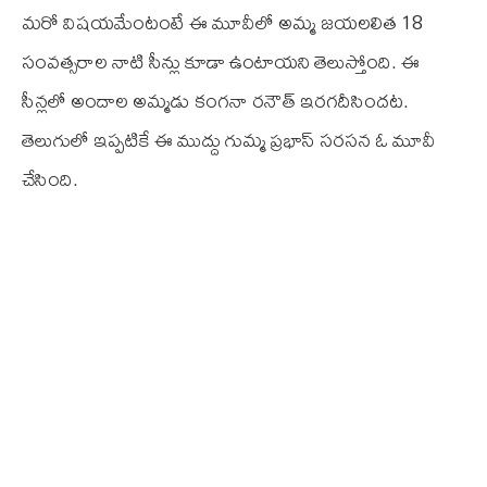
మరో విషయమేంటంటే ఈ మూవీలో అమ్మ జయలలిత 18
సంవత్సరాల నాటి సీన్లు కూడా ఉంటాయని తెలుస్తోంది. ఈ
సీన్లలో అందాల అమ్మడు కంగనా రనౌత్ ఇరగదీసిందట.
తెలుగులో ఇప్పటికే ఈ ముద్దు గుమ్మ ప్రభాస్ సరసన ఓ మూవీ
చేసింది.