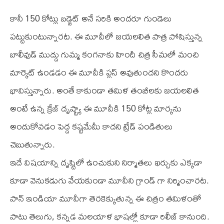
కానీ 150 కోట్లు బడ్జెట్ అనే సరికి అందరూ గుండెలు
పట్టుకుంటున్నారట. ఈ మూవీలో జయలలిత పాత్ర పోషిస్తున్న
బాలీవుడ్ ముద్దు గుమ్మ కంగనాకు హిందీ చిత్ర సీమలో మంచి
మార్కెట్ ఉండడం ఈ మూవీకి ప్లస్ అవుతుందని కొందరు
భావిస్తున్నారు. అంతే కాకుండా తమిళ తంబీలకు జయలలిత
అంటే ఉన్న క్రేజ్ దృష్ట్యా ఈ మూవీకి 150 కోట్ల మార్కను
అందుకోవడం పెద్ద కష్టమేమీ కాదని ట్రేడ్ పండితులు
చెబుతున్నారు.
ఇదే విషయాన్ని దృష్టిలో ఉంచుకుని నిర్మాతలు ఖర్చుకు ఎక్కడా
కూడా వెనుకడుగు వేయకుండా మూవీని గ్రాండ్ గా నిర్మించారట.
పాన్ ఇండియా మూవీగా తెరకెక్కుతున్న ఈ చిత్రం తమిళంతో
పాటు తెలుగు, కన్నడ మలయాళ భాషల్లో కూడా రిలీజ్ కానుంది.