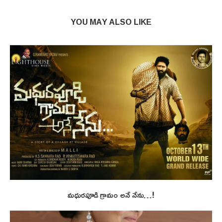
YOU MAY ALSO LIKE
మధురపూడి గ్రామం అనే నేను…!