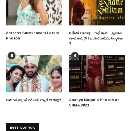
Actress Surekhavani Latest
ఏ హీరో సినిమాపై “రాధే శ్యామ్” ప్రభావం
Photos
చూపనున్నదో ! భయపడుతున్న నిర్మాతలు
?
5
6
సుమంత్ పెళ్లి లో బిగ్ బాస్ బ్యూటీ హడావుడి
Ananya Nagalla Photos at
SIIMA 2023
INTERVIEWS