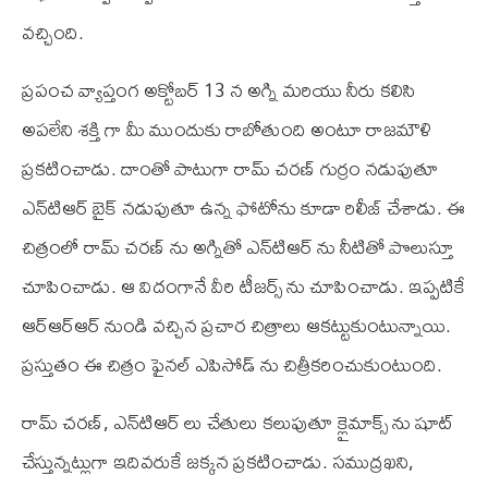
వచ్చింది.
ప్రపంచ వ్యాప్తంగ అక్టోబర్ 13 న అగ్ని మరియు నీరు కలిసి
అపలేని శక్తి గా మీ ముందుకు రాబోతుంది అంటూ రాజమౌళి
ప్రకటించాడు. దాంతో పాటుగా రామ్ చరణ్ గుర్రం నడుపుతూ
ఎన్‌టి‌ఆర్ బైక్ నడుపుతూ ఉన్న ఫోటోను కూడా రిలీజ్ చేశాడు. ఈ
చిత్రంలో రామ్ చరణ్ ను అగ్నితో ఎన్‌టి‌ఆర్ ను నీటితో పొలుస్తూ
చూపించాడు. ఆ విదంగానే వీరి టీజర్స్ ను చూపించాడు. ఇప్పటికే
ఆర్‌ఆర్‌ఆర్ నుండి వచ్చిన ప్రచార చిత్రాలు ఆకట్టుకుంటున్నాయి.
ప్రస్తుతం ఈ చిత్రం ఫైనల్ ఎపిసోడ్ ను చిత్రీకరించుకుంటుంది.
రామ్ చరణ్, ఎన్‌టి‌ఆర్ లు చేతులు కలుపుతూ క్లైమాక్స్ ను షూట్
చేస్తున్నట్లుగా ఇదివరుకే జక్కన ప్రకటించాడు. సముద్రఖని,