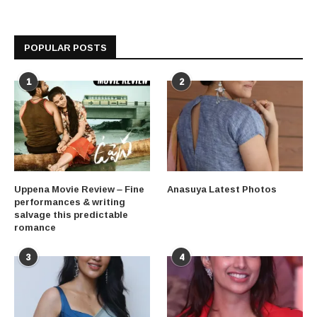
POPULAR POSTS
1
2
Uppena Movie Review – Fine
Anasuya Latest Photos
performances & writing
salvage this predictable
romance
3
4