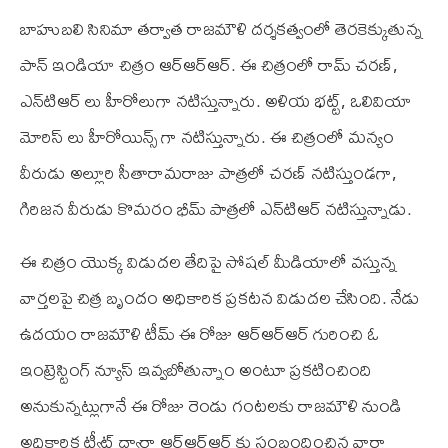
బాహుబలి సినిమా తర్వాత రాజమౌళి దర్శకత్వంలో తెరకెక్కుతున్న
పాన్ ఇండియా చిత్రం ఆర్‌ఆర్‌ఆర్. ఈ చిత్రంలో రామ్ చరణ్,
ఎన్‌టి‌ఆర్ లు హీరోలుగా నటిస్తున్నారు. అళియ భట్ట్, ఒలివియా
మోరిస్ లు హీరోయిన్స్ గా నటిస్తున్నారు. ఈ చిత్రంలో మన్యం
వీరుడు అల్లూరి సీతారామరాజు పాత్రలో చరణ్ నటిస్తుండగా,
గిరిజన వీరుడు కొమరం భీమ్ పాత్రలో ఎన్‌టి‌ఆర్ నటిస్తున్నాడు.
ఈ చిత్రం యొక్క విడుదల తేదిపై సోషల్ మీడియాలో వస్తున్న
వార్తలపై చిత్ర బృందం అధికారిక ప్రకటన విడుదల చేసింది. నేడు
ఉదయం రాజమౌళి టీమ్ ఈ రోజు ఆర్‌ఆర్‌ఆర్ గురించి ఓ
ఇంట్రెస్టింగ్ న్యూస్ ఇవ్వబోతున్నాం అంటూ ప్రకటించింది
అనుకున్నట్లుగానే ఈ రోజు రెండు గంటలకు రాజమౌళి నుండి
అధికారిక ట్వీట్ ద్వారా ఆర్‌ఆర్‌ఆర్ కు సంబందించిన వార్తా