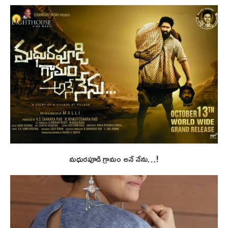
మధురపూడి గ్రామం అనే నేను…!