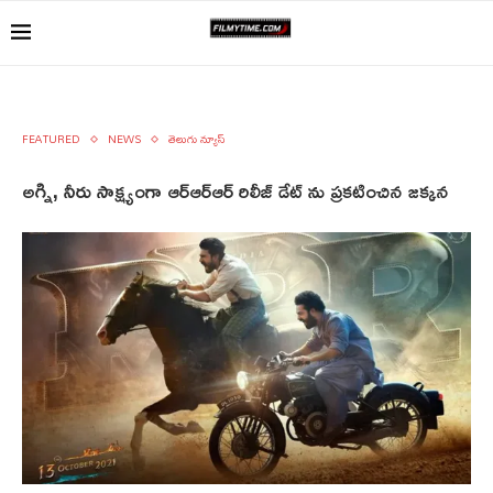
FEATURED
NEWS
తెలుగు న్యూస్
అగ్ని, నీరు సాక్ష్యంగా ఆర్‌ఆర్‌ఆర్ రిలీజ్ డేట్ ను ప్రకటించిన జక్కన