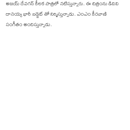
అజయ్ దేవగన్ కీలక పాత్రలో నటిస్తున్నారు. ఈ చిత్రంను డి‌వి‌వి
దానయ్య భారీ బడ్జెట్ తో నిర్మిస్తున్నాడు. ఎం‌ఎం కీరవాణి
సంగీతం అందిస్తున్నాడు.