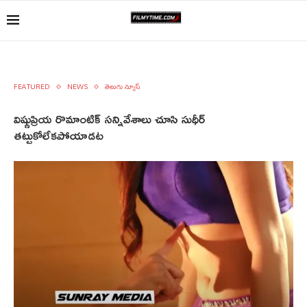
FEATURED
NEWS
తెలుగు న్యూస్
విష్ణుప్రియ రొమాంటిక్ సన్నివేశాలు చూసి సుధీర్
తట్టుకోలేకపోయాడట