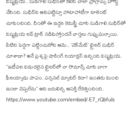
విష్ణుప్రియ.. సుడిగాలి సుధీర్‌తో కలిసి చాలా ప్రోగ్రామ్స్ హోస్ట్
చేసింది. సుధీర్‌ని ఆటపట్టిస్తూ పోటాపోటీగా టాలెంట్
చూపించింది. దీంతో ఈ ఇద్దరి కెమిస్ట్రీ చూసి సుడిగాలి సుధీర్‌తో
విష్ణుప్రియ లవ్ ట్రాక్ నడిపిస్తోందనే వార్తలు గుప్పుమన్నాయి.
వీటిని పెద్దగా పట్టించుకోని ఆమె.. ‘చెక్‌మేట్’ ట్రైలర్ సుధీర్
చూశాడా? అనే ప్రశ్నపై షాకింగ్ రియాక్షన్ ఇచ్చింది విష్ణుప్రియ.
”ఇటీవల విడుదలైన ట్రైలర్‌లో నా రొమాన్స్ చూసి బాగా
ఫీలయ్యాడు పాపం. పర్సనల్ మ్యాటర్ కదా! ఇంతకు మించి
ఇంకా చెప్పలేను” అని బదులిచ్చి ఆసక్తి రేకెత్తించింది.
https://www.youtube.com/embed/-E7_rQbfuls