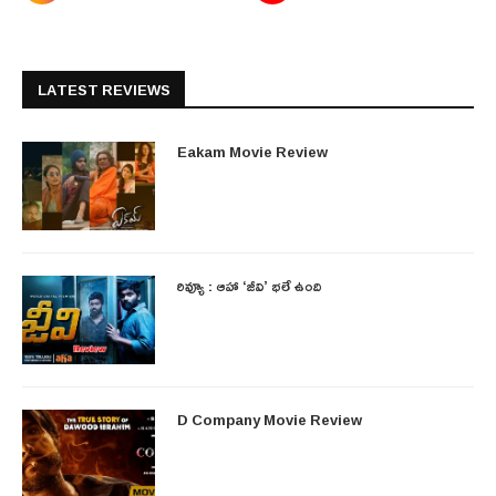
LATEST REVIEWS
Eakam Movie Review
రివ్యూ : ఆహా ‘జీవి’ భలే ఉంది
D Company Movie Review