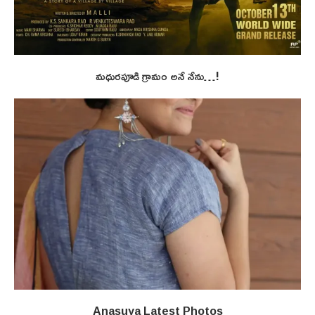
మధురపూడి గ్రామం అనే నేను…!
Anasuya Latest Photos