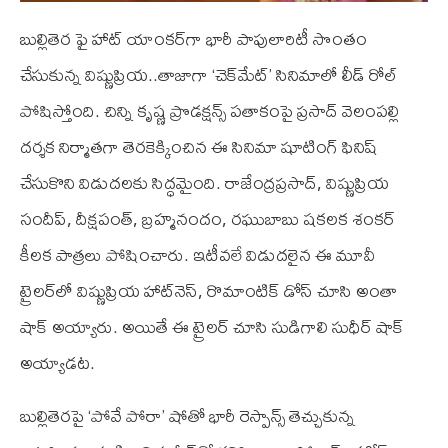
బుల్లితెర ఫై హాట్ యాంకర్‌గా భారీ పాపులారిటీ సొంతం
చేసుకున్న విష్ణుప్రియ..తాజాగా ‘చెక్‌మేట్’ సినిమాలో లీడ్ రోల్
పోషిస్తోంది. చిన్ని కృష్ణ ప్రొడక్షన్స్ పతాకంపై ప్రసాద్ వెలంపల్లి
దర్శక నిర్మాతగా తెరకెక్కించిన ఈ సినిమా షూటింగ్ ఫినిష్
చేసుకొని విడుదలకు సిద్ధమైంది. రాజేంద్రప్రసాద్, విష్ణుప్రియ
సందీప్, దీక్షపంత్, బ్రహ్మనందం, రఘుబాబు షకలక శంకర్
కీలక పాత్రలు పోషించారు. ఇటీవలే విడుదలైన ఈ మూవీ
ట్రైలర్‌లో విష్ణుప్రియ హాట్‌నెస్, రొమాంటిక్ డోస్ చూసి అంతా
షాక్ అయ్యారు. అయితే ఈ ట్రైలర్ చూసి సుడిగాలి సుధీర్ షాక్
అయ్యాడట.
బుల్లితెరపై ‘పోవే పోరా’ షోతో భారీ రెస్పాన్స్ తెచ్చుకున్న