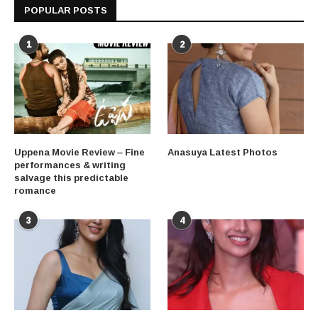
POPULAR POSTS
1
2
Uppena Movie Review – Fine
Anasuya Latest Photos
performances & writing
salvage this predictable
romance
3
4