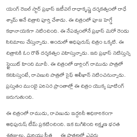
యంగ్ రెబల్ స్టార్ ప్రభాస్ ఇటీవలే రాధాకృష్ణ దర్శకత్వంలో రాధే
శ్యామ్ అనే చిత్రాని పూర్తి చేశాడు. ఈ చిత్రంలో పూజ హెగ్డే
కథానాయకగా నటించింది. ఈ నేపథ్యంలోనే ప్రభాస్ మరో రెండు
సినిమాలు చేస్తున్నాడు. అందులో అధిపురుష్ చిత్రం ఒక్కటి. ఈ
చిత్రానికి ఓం రౌత్ దర్శకత్వం వహిస్తున్నాడు. ఇది ప్రభాస్ నటిస్తున్న
స్ట్రైయిట్ హింది మూవీ. ఈ చిత్రంలో డార్లింగ్ రాముడు పాత్రలో
కనిపిస్తుంటే, రావణుని పాత్రలో సైఫ్ అలీఖాన్ నటించనున్నాడు.
ప్రస్తుతం ముంబై పరిసర ప్రాంతాల్లో ఈ చిత్రం యొక్క షూటింగ్
జరుగుతుంది.
ఈ చిత్రంలో రాముడు, రావణుడు ఇద్దరినీ అధికారికంగా
అధిపురుష్ టీమ్ ప్రకటించింది. ఇక మిగిలింది లక్ష్మణ భరత
శత్రజ్ఞులు, మరియు సీత … ఈ పాత్రలలో ఎవరు