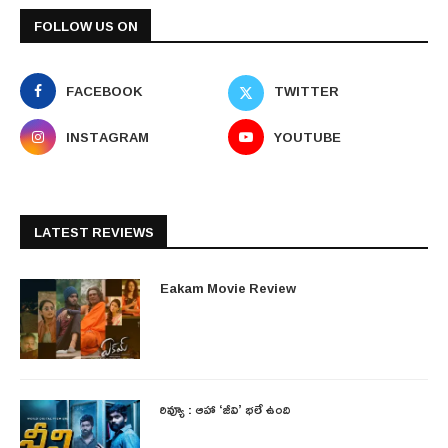
FOLLOW US ON
FACEBOOK
TWITTER
INSTAGRAM
YOUTUBE
LATEST REVIEWS
Eakam Movie Review
రివ్యూ : ఆహా ‘జీవి’ భలే ఉంది