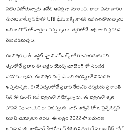
నటించబోతున్నారు అనేది ఆసక్తి గా మారింది. తాజా సమాచారం
మేరకు బాలీవుడ్ హీరో URI ఫేమ్ విక్కీ కౌశల్ నటించబోతున్నాడు
అని బి టౌన్ లో వార్తలు వస్తున్నాయి. త్వరలోనే అధికారిక ప్రకటన
వెలువడనున్నది.
ఈ‌ చిత్రం భారీ బడ్జెట్ హై వి‌ఎఫ్‌ఎక్స్ తో రూపొందుతుంది.
త్వరలోనే ప్రభాస్ ఈ చిత్రం యొక్క షూటింగ్ లో సందడి
చేయనున్నాడు. ఈ చిత్రం వచ్చే ఏడాది ఆగష్టు లో విడుదల
అవ్వనున్నది. ఈ నేపథ్యంలోనే ప్రభాస్ కే‌జి‌ఎఫ్ దర్శకుడు ప్రశాంత్
నీల్ తో సలార్ అనే చిత్రంలో నటిస్తున్నాడు. ఈ చిత్రంలో శృతి
హాసన్ కథానాయక గా నటిస్తుంది. నాగ్ అశ్విన్ తో ఓ సైన్స్ ఫిక్షన్
మూవీ చెయ్యాలిసి ఉంది. ఈ చిత్రం 2022 లో విడుదల
అవ్వనున్నది. బాలీవుడ్ హీరోయిన్ దీపిక పదుకునే ముఖ్య లీడ్ రోల్