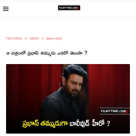
FEATURED
NEWS
తెలుగు న్యూస్
ఆ చిత్రంలో ప్రభాస్ తమ్ముడు ఎవరో తెలుసా ?