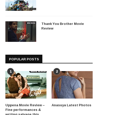
Thank You Brother Movie
Review
POPULAR POSTS
1
2
Uppena Movie Review –
Anasuya Latest Photos
Fine performances &
writing salvage this