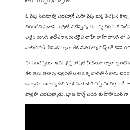
బాగానే గుర్తింపు వచ్చింది.
ఓ వైపు సినిమాల్లో నటిస్తూనే మరో వైపు బుల్లి తెరపైన కొ
చిరంజీవి ప్రదాన పాత్రలో నటిస్తున్న ఆచార్య చిత్రంలో నటి
చిత్రం నుండి ఇటీవల విడుదలైన లాహే లాహే సాంగ్ లో సం
పాటకోసమే తీసుకున్నారా లేక మరి కొన్ని సీన్స్ లో కనిప
ఈ సందర్భంగా ఆమె భర్త సోషల్ మీడియా ద్వారా క్లారీటి 
కల ఆమె ఆచార్య చిత్రంలోని ఆ ఒక్క పాటలోనే కాదు చిరంజీవి 
ఇచ్చాడు. ఆచార్య సినిమా విషయానికి వస్తే ఈ చిత్రంలో కాజ
పాత్రలో నటిస్తున్నాడు. పూజ హెగ్డే చరణ్ కు హీరోయిన్ గ