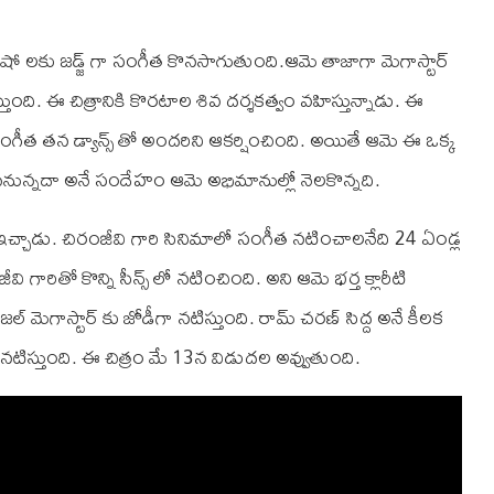
న్ని షో లకు జడ్జ్ గా సంగీత కొనసాగుతుంది.ఆమె తాజాగా మెగాస్టార్
స్తుంది. ఈ చిత్రానికి కొరటాల శివ దర్శకత్వం వహిస్తున్నాడు. ఈ
గీత తన డ్యాన్స్ తో అందరిని ఆకర్షించింది. అయితే ఆమె ఈ ఒక్క
ించనున్నదా అనే సందేహం ఆమె అభిమానుల్లో నెలకొన్నది.
ఇచ్చాడు. చిరంజీవి గారి సినిమాలో సంగీత నటించాలనేది 24 ఏండ్ల
గారితో కొన్ని సీన్స్ లో నటించింది. అని ఆమె భర్త క్లారీటి
ల్ మెగాస్టార్ కు జోడీగా నటిస్తుంది. రామ్ చరణ్ సిద్ద అనే కీలక
ా నటిస్తుంది. ఈ చిత్రం మే 13న విడుదల అవ్వుతుంది.