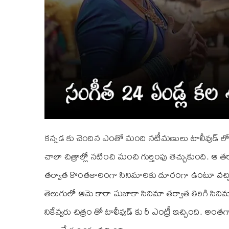
కన్నడ కు చెందిన ఎంతో మంది నటీమణులు టాలీవుడ్ లో ఓ 
చాలా చిత్రాల్లో నటించి మంచి గుర్తింపు తెచ్చుకుంది. ఆ త
తర్వాత కొంతకాలంగా సినిమాలకు దూరంగా ఉంటూ వచ్చ
తెలుగులో ఆమె కారా మజాకా సినిమా తర్వాత తిరిగి సిని
నికేవ్వరు చిత్రం తో టాలీవుడ్ కు రీ ఎంట్రీ ఇచ్చింది. 