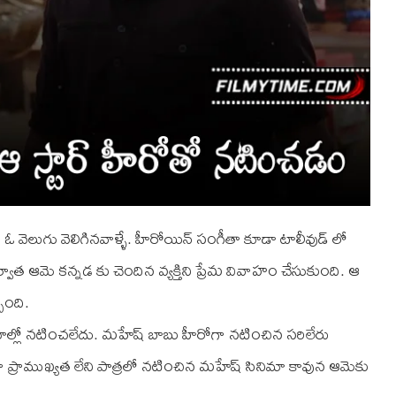
వెలుగు వెలిగినవాళ్ళే. హీరోయిన్ సంగీతా కూడా టాలీవుడ్ లో
ర్వాత ఆమె కన్నడ కు చెందిన వ్యక్తిని ప్రేమ వివాహం చేసుకుంది. ఆ
ింది.
మాల్లో నటించలేదు. మహేష్ బాబు హీరోగా నటించిన సరిలేరు
అంతగా ప్రాముఖ్యత లేని పాత్రలో నటించిన మహేష్ సినిమా కావున ఆమెకు