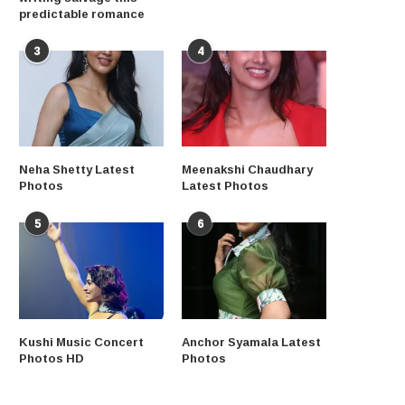
predictable romance
3
4
Neha Shetty Latest
Meenakshi Chaudhary
Photos
Latest Photos
5
6
Kushi Music Concert
Anchor Syamala Latest
Photos HD
Photos