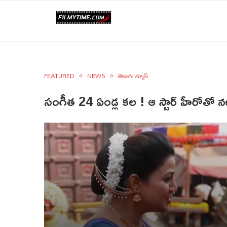
FEATURED
NEWS
తెలుగు న్యూస్
సంగీత 24 ఏండ్ల కల ! ఆ స్టార్ హీరోతో 