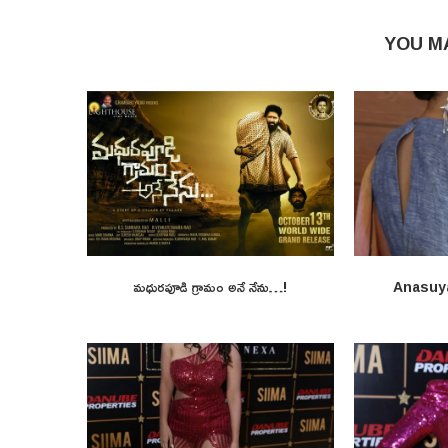
YOU M
మధురపూడి గ్రామం అనే నేను…!
Anasuy