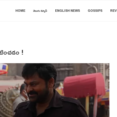
HOME
తెలుగు న్యూస్
ENGLISH NEWS
GOSSIPS
REV
నటించడం !