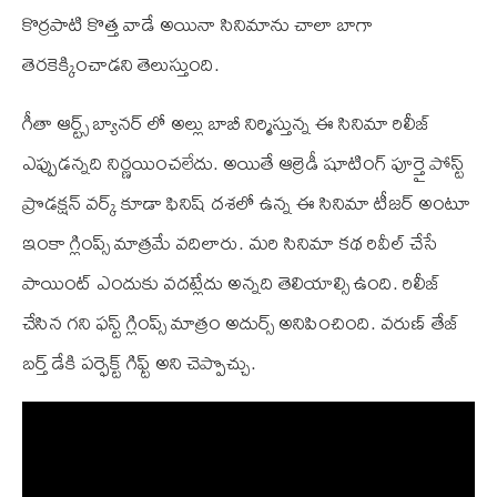
కొర్రపాటి కొత్త వాడే అయినా సినిమాను చాలా బాగా
తెరకెక్కించాడని తెలుస్తుంది.
గీతా ఆర్ట్స్ బ్యానర్ లో అల్లు బాబీ నిర్మిస్తున్న ఈ సినిమా రిలీజ్
ఎప్పుడన్నది నిర్ణయించలేదు. అయితే ఆల్రెడీ షూటింగ్ పూర్తై పోస్ట్
ప్రొడక్షన్ వర్క్ కూడా ఫినిష్ దశలో ఉన్న ఈ సినిమా టీజర్ అంటూ
ఇంకా గ్లింప్స్ మాత్రమే వదిలారు. మరి సినిమా కథ రివీల్ చేసే
పాయింట్ ఎందుకు వదట్లేదు అన్నది తెలియాల్సి ఉంది. రిలీజ్
చేసిన గని ఫస్ట్ గ్లింప్స్ మాత్రం అదుర్స్ అనిపించింది. వరుణ్ తేజ్
బర్త్ డేకి పర్ఫెక్ట్ గిఫ్ట్ అని చెప్పొచ్చు.