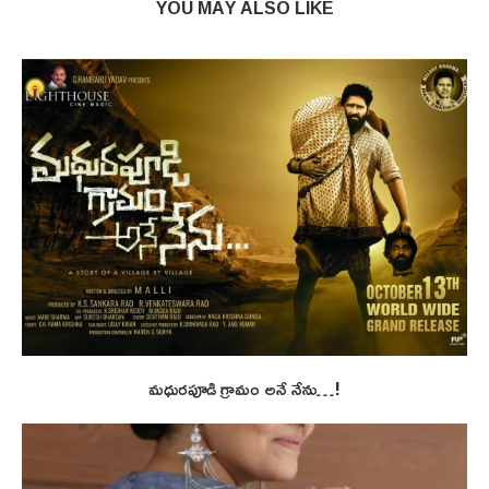
YOU MAY ALSO LIKE
మధురపూడి గ్రామం అనే నేను…!