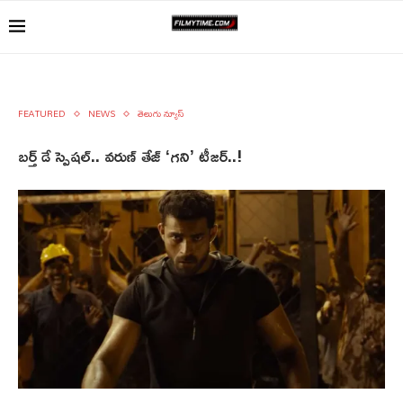
FEATURED
NEWS
తెలుగు న్యూస్
బర్త్ డే స్పెషల్.. వరుణ్ తేజ్ ‘గని’ టీజర్..!