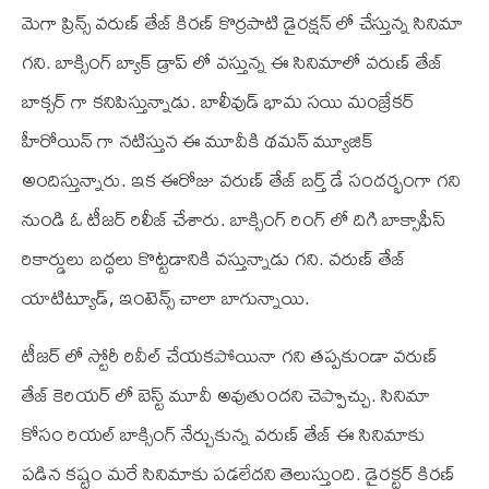
మెగా ప్రిన్స్ వరుణ్ తేజ్ కిరణ్ కొర్రపాటి డైరక్షన్ లో చేస్తున్న సినిమా
గని. బాక్సింగ్ బ్యాక్ డ్రాప్ లో వస్తున్న ఈ సినిమాలో వరుణ్ తేజ్
బాక్సర్ గా కనిపిస్తున్నాడు. బాలీవుడ్ భామ సయి మంజ్రేకర్
హీరోయిన్ గా నటిస్తున ఈ మూవీకి థమన్ మ్యూజిక్
అందిస్తున్నారు. ఇక ఈరోజు వరుణ్ తేజ్ బర్త్ డే సందర్భంగా గని
నుండి ఓ టీజర్ రిలీజ్ చేశారు. బాక్సింగ్ రింగ్ లో దిగి బాక్సాఫీస్
రికార్డులు బద్ధలు కొట్టడానికి వస్తున్నాడు గని. వరుణ్ తేజ్
యాటిట్యూడ్, ఇంటెన్స్ చాలా బాగున్నాయి.
టీజర్ లో స్టోరీ రివీల్ చేయకపోయినా గని తప్పకుండా వరుణ్
తేజ్ కెరియర్ లో బెస్ట్ మూవీ అవుతుందని చెప్పొచ్చు. సినిమా
కోసం రియల్ బాక్సింగ్ నేర్చుకున్న వరుణ్ తేజ్ ఈ సినిమాకు
పడిన కష్టం మరే సినిమాకు పడలేదని తెలుస్తుంది. డైరక్టర్ కిరణ్