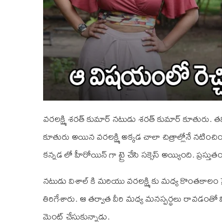
వరలక్ష్మి శరత్ కుమార్ నటుడు శరత్ కుమార్ కూతురు. తమిళ స
కూతురు అయిన వరలక్ష్మి అక్కడ చాలా చిత్రాల్లోనే నటించ
కన్నడ లో హీరోయిన్ గా ట్రై చేసి సక్సెస్ అయ్యింది. ప్రస్తుత
నటుడు విశాల్ కి మరియు వరలక్ష్మి కు మధ్య కొంతకాలం 
తిరిగేశారు. ఆ తర్వాత వీరి మధ్య మనస్పర్థలు రావడంత
మెంట్ చేసుకున్నాడు.