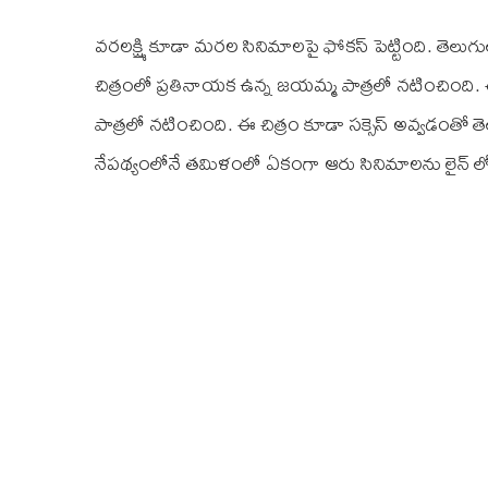
వరలక్ష్మి కూడా మరల సినిమాలపై ఫోకస్ పెట్టింది. తెలుగు
చిత్రంలో ప్రతినాయక ఉన్న జయమ్మ పాత్రలో నటించింది.
పాత్రలో నటించింది. ఈ చిత్రం కూడా సక్సెస్ అవ్వడంతో తె
నేపథ్యంలోనే తమిళంలో ఏకంగా ఆరు సినిమాలను లైన్ లో ప