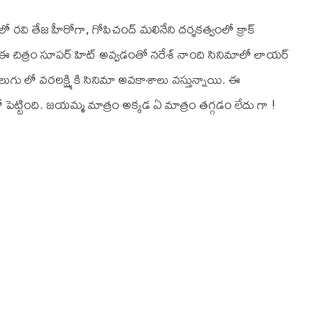
లో రవి తేజ హీరోగా, గోపిచంద్ మలినేని దర్శకత్వంలో క్రాక్
 ఈ చిత్రం సూపర్ హిట్ అవ్వడంతో నరేశ్ నాంది సినిమాలో లాయర్
లుగు లో వరలక్ష్మి కి సినిమా అవకాశాలు వస్తున్నాయి. ఈ
ెట్టింది. జయమ్మ మాత్రం అక్కడ ఏ మాత్రం తగ్గడం లేదు గా !