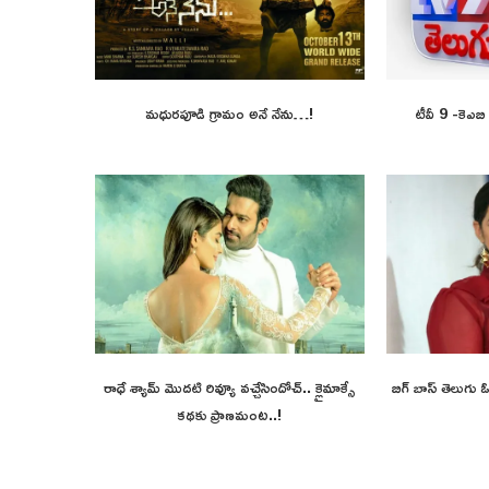
మధురపూడి గ్రామం అనే నేను…!
టీవీ 9 -కెఎబ
రాధే శ్యామ్ మొదటి రివ్యూ వచ్చేసిందోచ్.. క్లైమాక్సే
బిగ్ బాస్ తెలుగు
కథకు ప్రాణమంట..!