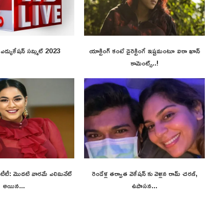
ి ఎడ్యుకేషన్ సమ్మిట్ 2023
యాక్టింగ్ కంటే డైరెక్టింగే ఇష్టమంటూ ఐరా ఖాన్
కామెంట్స్..!
 ఓటీటీ: మొదటి వారమే ఎలిమినేట్
రెండేళ్ల తర్వాత వెకేషన్ కు వెళ్లిన రామ్ చరణ్,
అయిన...
ఉపాసన...