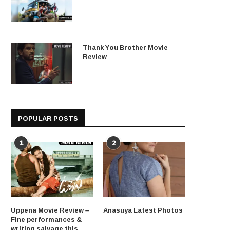
Thank You Brother Movie
Review
POPULAR POSTS
1
2
Uppena Movie Review –
Anasuya Latest Photos
Fine performances &
writing salvage this