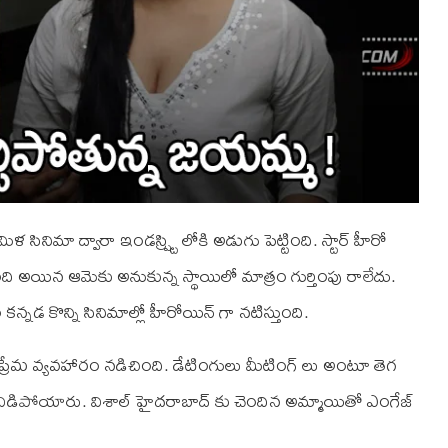
ినిమా ద్వారా ఇండస్ష్ట్రి లోకి అడుగు పెట్టింది. స్టార్ హీరో
ింది అయిన ఆమెకు అనుకున్న స్థాయిలో మాత్రం గుర్తింపు రాలేదు.
ం కన్నడ కొన్ని సినిమాల్లో హీరోయిన్ గా నటిస్తుంది.
ప్రేమ వ్యవహారం నడిచింది. డేటింగులు మీటింగ్ లు అంటూ తెగ
ో విడిపోయారు. విశాల్ హైదరాబాద్ కు చెందిన అమ్మాయితో ఎంగేజ్