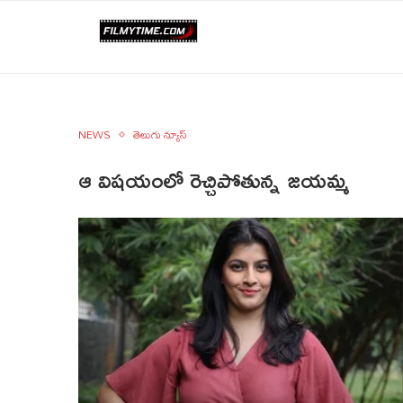
NEWS
తెలుగు న్యూస్
ఆ విషయంలో రెచ్చిపోతున్న జయమ్మ