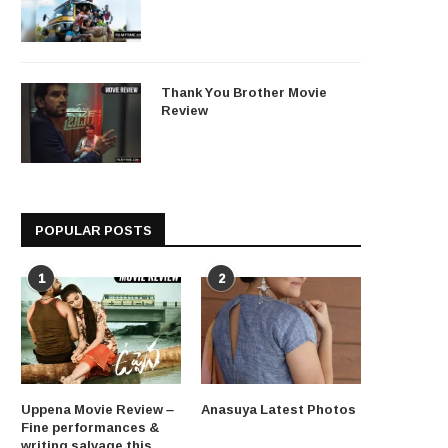
Thank You Brother Movie
Review
POPULAR POSTS
1
2
Uppena Movie Review –
Anasuya Latest Photos
Fine performances &
writing salvage this