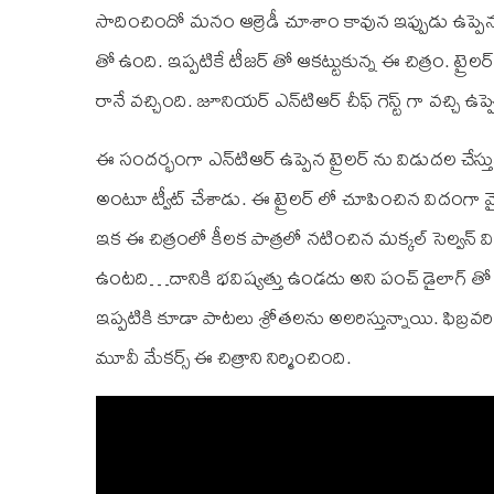
సాదించిందో మనం ఆల్రెడీ చూశాం కావున ఇప్పుడు ఉప్పె
తో ఉంది. ఇప్పటికే టీజర్ తో ఆకట్టుకున్న ఈ చిత్రం. ట్ర
రానే వచ్చింది. జూనియర్ ఎన్‌టి‌ఆర్ చీఫ్ గెస్ట్ గా వచ్చి ఉప
ఈ సందర్భంగా ఎన్‌టి‌ఆర్ ఉప్పెన ట్రైలర్ ను విడుదల చేస్త
అంటూ ట్వీట్ చేశాడు. ఈ ట్రైలర్ లో చూపించిన విదంగా వ
ఇక ఈ చిత్రంలో కీలక పాత్రలో నటించిన మక్కల్ సెల్వన్ వి
ఉంటది…దానికి భవిష్యత్తు ఉండదు అని పంచ్ డైలాగ్ తో అద
ఇప్పటికి కూడా పాటలు శ్రోతలను అలరిస్తున్నాయి. ఫిబ్రవరి
మూవీ మేకర్స్ ఈ చిత్రాని నిర్మించింది.