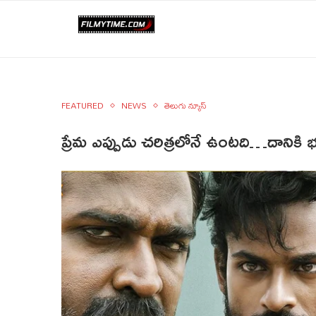
FEATURED
NEWS
తెలుగు న్యూస్
ప్రేమ ఎప్పుడు చరిత్రలోనే ఉంటది…దానికి భ