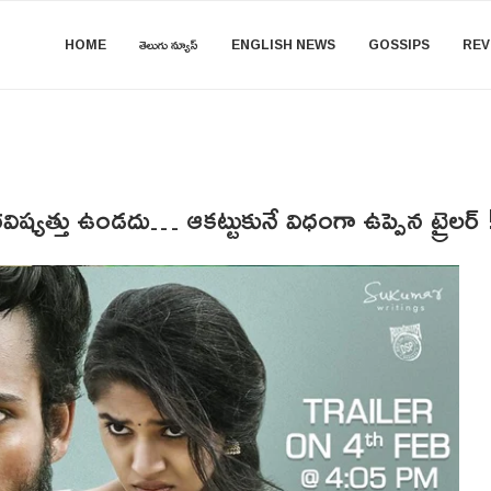
HOME
తెలుగు న్యూస్
ENGLISH NEWS
GOSSIPS
REV
విష్యత్తు ఉండదు… ఆకట్టుకునే విధంగా ఉప్పెన ట్రైలర్ 