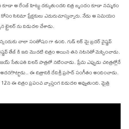
న కూడా ఆ రేంజ్ హిట్టు దక్కుతుందని చిత్ర బృందం కూడా నమ్మకం
ైలర్ కోసం సినిమా ప్రేక్షకులు ఎదురుచూస్తున్నారు. నేడు ఆ సమయం
్పెన ట్రైలర్ ను విడుదల చేశాడు.
ున్నందుకు చాలా సంతోషం గా ఉంది. గుడ్ లక్ మై బ్రదర్ వైష్ణవ్
ైష్ణవ్ తేజ్ కి ఇది మొదటి చిత్రం అయిన తన నటనతో మెప్పించాడు.
జయ్ సేతుపతి విలన్ పాత్రలో నటించాడు. ప్రేమ ఎప్పుడు చరిత్రల్లోనే
రగొట్టాడు.. ఈ చిత్రానికి దేవిశ్రీ ప్రసాద్ సంగీతం అందించాడు.
 12న ఈ చిత్రం ప్రపంచ వ్యాప్తంగ విడుదల అవ్వుతుంది. మైత్రి