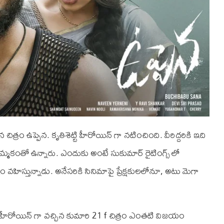
చిత్రం ఉప్పెన. కృతిశెట్టి హీరోయిన్ గా నటించింది. వీరిద్దరికి ఇది
్మకంతో ఉన్నారు. ఎందుకు అంటే సుకుమార్ రైటింగ్స్ లో
వహిస్తున్నాడు. అనేసరికి సినిమాపై ప్రేక్షకులలోనూ, అటు మెగా
ల్ హీరోయిన్ గా వచ్చిన కుమారి 21 f చిత్రం ఎంతటి విజయం