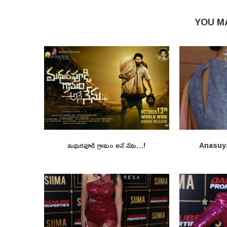
YOU M
మధురపూడి గ్రామం అనే నేను…!
Anasuy