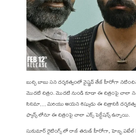
బుచ్చి బాబు సన దర్శకత్వంలో వైష్ణవ్ తేజ్ హీరోగా నటించిన 
మొదటి చిత్రం. మొదటి నుండి కూడా ఈ చిత్రంపై చాలా నమ
సినిమా… మరియు ఆయన శిష్యుడు ఈ చిత్రానికి దర్శకత్వం 
ఫ్యాన్స్ లోనూ ఈ చిత్రంపై చాలా ఎక్స్ పెక్టేషన్స్ ఉన్నాయి.
సుకుమార్ రైటింగ్స్ లో రాజ్ తరుణ్ హీరోగా, హెబ్బ పటే