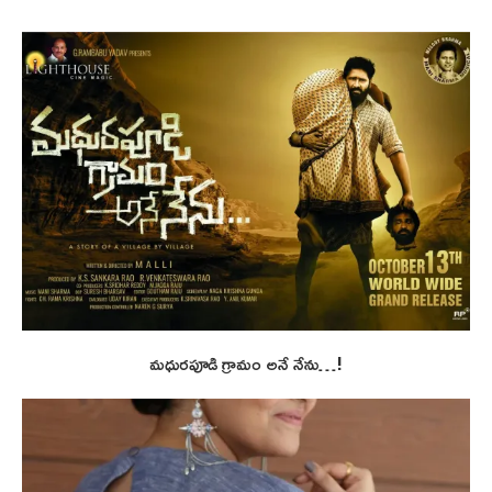
మధురపూడి గ్రామం అనే నేను…!