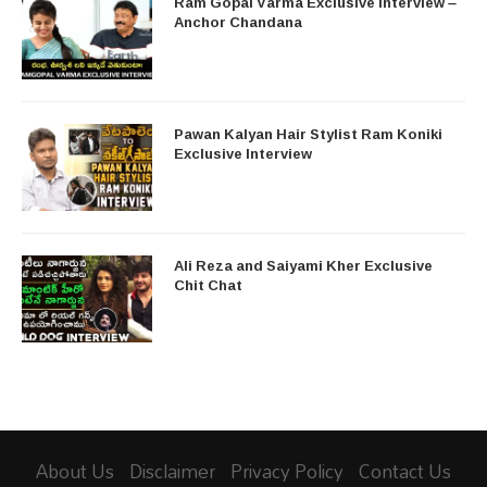
Ram Gopal Varma Exclusive Interview –
Anchor Chandana
Pawan Kalyan Hair Stylist Ram Koniki
Exclusive Interview
Ali Reza and Saiyami Kher Exclusive
Chit Chat
About Us
Disclaimer
Privacy Policy
Contact Us