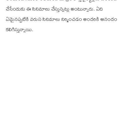
చేసేందుకు ఈ సినిమాలు చేస్తున్నట్లు అంటున్నారు. ఏది
ఏమైనప్పటికి వరుస సినిమాలు నిర్మించడం అందరికి ఆనందం
కలిగిస్తున్నాయి.