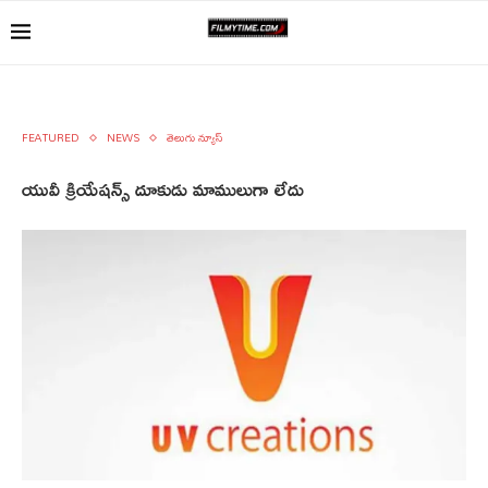
FEATURED
NEWS
తెలుగు న్యూస్
యువీ క్రియేషన్స్ దూకుడు మాములుగా లేదు