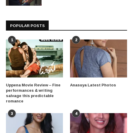
POPULAR POSTS
1
2
Uppena Movie Review – Fine
Anasuya Latest Photos
performances & writing
salvage this predictable
romance
3
4