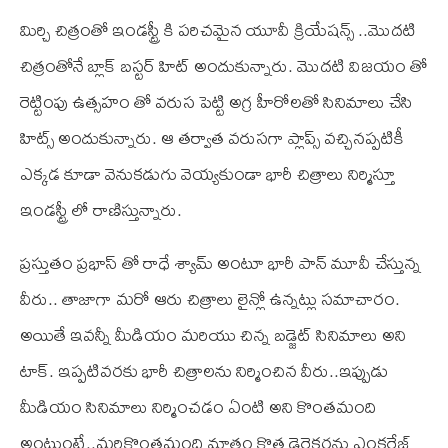
మిర్చి చిత్రంతో ఇండస్ట్రీ కి పరిచమైన యూవీ క్రియేషన్స్ ..మొదటి
చిత్రంతోనే బ్లాక్ బస్టర్ హిట్ అందుకున్నారు. మొదటి విజయం తో
రెట్టింపు ఉత్సహం తో వరుస పెట్టి అగ్ర హీరోలతో సినిమాలు చేసి
హిట్స్ అందుకున్నారు. ఆ తర్వాత వరుసగా ప్లాప్స్ వచ్చినప్పటికీ
ఎక్కడ కూడా వెనుకడుగు వెయ్యకుండా భారీ చిత్రాలు నిర్మిస్తూ
ఇండస్ట్రీ లో రాణిస్తున్నారు.
ప్రస్తుతం ప్రభాస్ తో రాధే శ్యామ్ అంటూ భారీ పాన్ మూవీ చేస్తున్న
వీరు.. తాజాగా మరో ఆరు చిత్రాలు లైన్లో ఉన్నట్లు సమాచారం.
అయితే ఇవన్నీ మీడియం మరియు చిన్న బడ్జెట్ సినిమాలు అని
టాక్. ఇప్పటివరకు భారీ చిత్రాలను నిర్మించిన వీరు..ఇప్పుడు
మీడియం సినిమాలు నిర్మించడం ఏంటి అని కొంతమంది
అంటుంటే..మరికొంతమంది మాత్రం కొత్త డైరెక్టర్లను ఎంకరేజ్