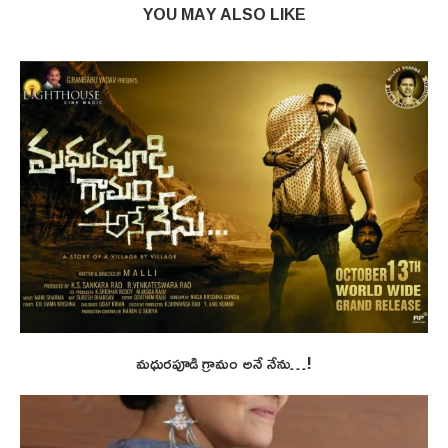
YOU MAY ALSO LIKE
మధురపూడి గ్రామం అనే నేను…!