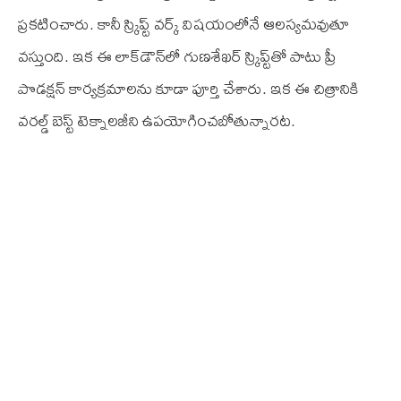
ప్రకటించారు. కానీ స్క్రిప్ట్ వర్క్ విషయంలోనే ఆలస్యమవుతూ
వస్తుంది. ఇక ఈ లాక్‌డౌన్‌లో గుణశేఖర్ స్క్రిప్ట్‌తో పాటు ప్రీ
పొడక్షన్ కార్యక్రమాలను కూడా పూర్తి చేశారు. ఇక ఈ చిత్రానికి
వరల్డ్ బెస్ట్ టెక్నాలజీని ఉపయోగించబోతున్నారట.