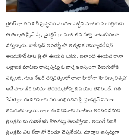
రైటర్ గా తన సినీ ప్రస్థానం మొదలుపెట్టిన మాటల మాంత్రికుడు
ఆ తర్వాత స్క్రీన్ ప్లే , డైరెక్టర్ గా మారి తన సత్తా చాటుకుంటూ
వస్తున్నారు. టాలీవుడ్ ఇండస్ట్రీ లో అత్యధిక రెమ్యూనరేషన్
అందుకొనే టాప్ త్రీ లో ఈయన ఒకరు. అలాంటి ఈయన రానా
చిత్రానికి మాటలు రాస్తున్నట్లు ఓ వార్త ఆలస్యంగా వెలుగులోకి
వచ్చింది. గుణ శేఖర్ దర్శకత్వంలో రానా హీరోగా ‘హిరణ్య కశ్యప’
అనే పౌరాణిక సినిమా తెరకెక్కుతోన్న విషయం తెలిసిందే. గత
3ఏళ్లుగా ఈ సినిమాకు సంబంధించిన ప్రీ ప్రొడక్షన్ పనులు
జరుగుతున్నాయి. కాగా ఈ సినిమాకు మాటలు అందించమని
త్రివిక్రమ్ ను గుణశేఖర్ కోరినట్లు తెలుస్తోంది. అయితే దీనికి
త్రివిక్రమ్ ఎస్ లేదా నో రెండూ చెప్పలేదట. చూద్దాం అన్నట్లుగా