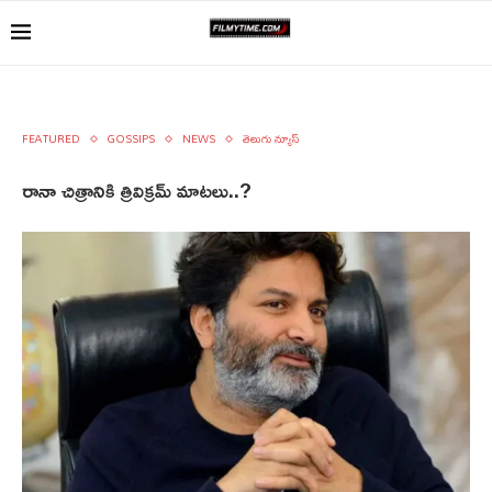
FEATURED
GOSSIPS
NEWS
తెలుగు న్యూస్
రానా చిత్రానికి త్రివిక్రమ్ మాటలు..?