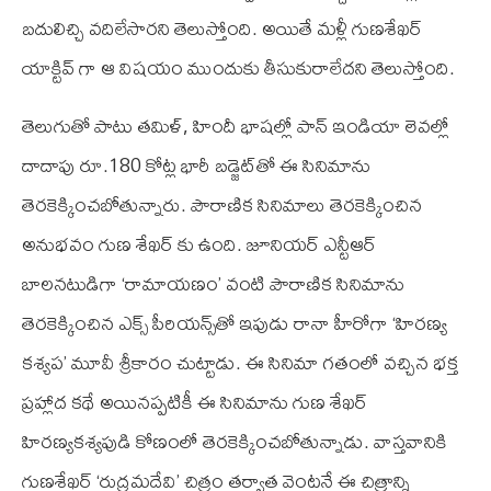
బదులిచ్చి వదిలేసారని తెలుస్తోంది. అయితే మళ్లీ గుణశేఖర్
యాక్టివ్ గా ఆ విషయం ముందుకు తీసుకురాలేదని తెలుస్తోంది.
తెలుగుతో పాటు తమిళ్, హిందీ భాషల్లో పాన్ ఇండియా లెవల్లో
దాదాపు రూ.180 కోట్ల భారీ బడ్జెట్‌తో ఈ సినిమాను
తెరకెక్కించబోతున్నారు. పౌరాణిక సినిమాలు తెరకెక్కించిన
అనుభవం గుణ శేఖర్ కు ఉంది. జూనియర్ ఎన్టీఆర్
బాలనటుడిగా ‘రామాయణం’ వంటి పౌరాణిక సినిమాను
తెరకెక్కించిన ఎక్స్ పీరియన్స్‌తో ఇపుడు రానా హీరోగా ‘హిరణ్య
కశ్యప’ మూవీ శ్రీకారం చుట్టాడు. ఈ సినిమా గతంలో వచ్చిన భక్త
ప్రహ్లాద కథే అయినప్పటికీ ఈ సినిమాను గుణ శేఖర్
హిరణ్యకశ్యపుడి కోణంలో తెరకెక్కించబోతున్నాడు. వాస్తవానికి
గుణశేఖర్ ‘రుద్రమదేవి’ చిత్రం తర్వాత వెంటనే ఈ చిత్రాన్ని