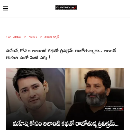
FEATURED
NEWS
తెలుగు న్యూస్
మహేష్ కోసం అలాంటి కథతో త్రివిక్రమ్ రాబోతున్నాడా.. అయితే
ఈసారి మరో హిట్ పక్క !