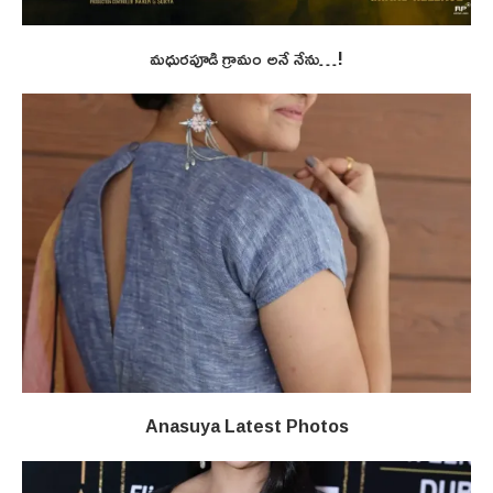
మధురపూడి గ్రామం అనే నేను…!
Anasuya Latest Photos