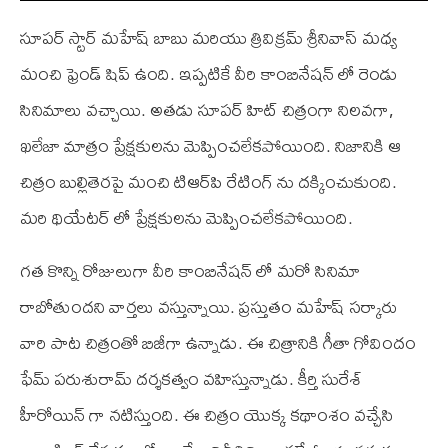
సూపర్ స్టార్ మహేష్ బాబు మరియు త్రివిక్రమ్ శ్రీనివాస్ మధ్య
మంచి ఫ్రెండ్ షిప్ ఉంది. ఇప్పటికే వీరి కాంబినేషన్ లో రెండు
సినిమాలు వచ్చాయి. అతడు సూపర్ హిట్ చిత్రంగా నిలవగా,
ఖలేజా మాత్రం ప్రేక్షకులను మెప్పించలేకపోయింది. నిజానికి ఆ
చిత్రం బుల్లితెరపై మంచి టి‌ఆర్‌పి రేటింగ్ ను దక్కించుకుంది.
మరి థియేటర్ లో ప్రేక్షకులను మెప్పించలేకపోయింది.
గత కొన్ని రోజులుగా వీరి కాంబినేషన్ లో మరో సినిమా
రాబోతుందని వార్తలు వస్తున్నాయి. ప్రస్తుతం మహేష్ సర్కారు
వారి పాట చిత్రంతో బిజీగా ఉన్నాడు. ఈ చిత్రానికి గీతా గోవిందం
ఫేమ్ పరుశురామ్ దర్శకత్వం వహిస్తున్నాడు. కీర్తి సురేశ్
హీరోయిన్ గా నటిస్తుంది. ఈ చిత్రం యొక్క కథాంశం వచ్చేసి