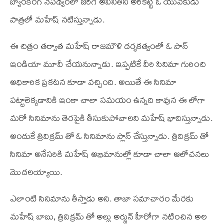
బ్యాంకింగ్ నేపథ్యంలో జరిగే అవినీతిని అరికట్టే ఓ యువకుడు
పాత్రలో మహేష్ నటిస్తున్నాడు.
ఈ చిత్రం తర్వాత మహేష్ రాజమౌళి దర్శకత్వంలో ఓ పాన్
ఇండియా మూవీ చేయనున్నాడు. ఇప్పటికే వీరి సినిమా గురించి
అధికారిక ప్రకటన కూడా వచ్చింది. అయితే ఈ సినిమా
పట్టాలెక్కడానికి ఇంకా చాలా సమయం ఉన్నది కావున ఈ లోగా
మరో సినిమాను తెరపైకి తీసుకుపోవాలని మహేష్ భావిస్తున్నాడు.
అందుకే త్రివిక్రమ్ తో ఓ సినిమాను ప్లాన్ చేస్తున్నాడు. త్రివిక్రమ్ తో
సినిమా అనేసరికి మహేష్ అభిమానుల్లో కూడా చాలా ఆలోచనలు
మొదలయ్యాయి.
ఎలాంటి సినిమాను తీస్తాడు అని. తాజా సమాచారం మేరకు
మహేష్ బాబు, త్రివిక్రమ్ తో అల్లు అర్జున్ హీరోగా నటించిన అల