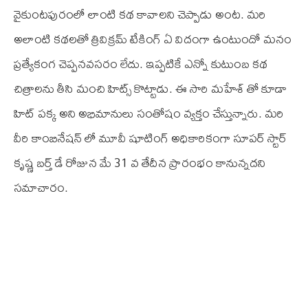
వైకుంటపురంలో లాంటి కథ కావాలని చెప్పాడు అంట. మరి
అలాంటి కథలతో త్రివిక్రమ్ టేకింగ్ ఏ విదంగా ఉంటుందో మనం
ప్రత్యేకంగ చెప్పనవసరం లేదు. ఇప్పటికే ఎన్నో కుటుంబ కథ
చిత్రాలను తీసి మంచి హిట్స్ కొట్టాడు. ఈ సారి మహేశ్ తో కూడా
హిట్ పక్క అని అభిమానులు సంతోషం వ్యక్తం చేస్తున్నారు. మరి
వీరి కాంబినేషన్ లో మూవీ షూటింగ్ అధికారికంగా సూపర్ స్టార్
కృష్ణ బర్త్ డే రోజున మే 31 వ తేదీన ప్రారంభం కానున్నదని
సమాచారం.