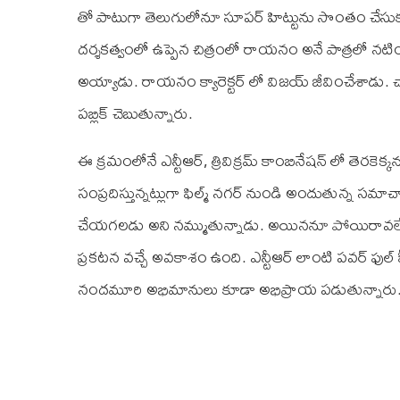
తో పాటుగా తెలుగులోనూ సూపర్ హిట్టును సొంతం చేసుకు
దర్శకత్వంలో ఉప్పెన చిత్రంలో రాయనం అనే పాత్రలో నటి
అయ్యాడు. రాయనం క్యారెక్టర్ లో విజయ్ జీవించేశాడు. 
పబ్లిక్ చెబుతున్నారు.
ఈ క్రమంలోనే ఎన్టీఆర్, త్రివిక్రమ్ కాంబినేషన్ లో తెరకెక
సంప్రదిస్తున్నట్లుగా ఫిల్మ్ నగర్ నుండి అందుతున్న 
చేయగలడు అని నమ్ముతున్నాడు. అయిననూ పోయిరావలే హస్
ప్రకటన వచ్చే అవకాశం ఉంది. ఎన్టీఆర్ లాంటి పవర్ ఫుల
నందమూరి అభిమానులు కూడా అభిప్రాయ పడుతున్నారు