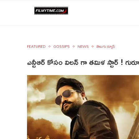
FEATURED
GOSSIPS
NEWS
తెలుగు న్యూస్
ఎన్టీఆర్ కోసం విలన్ గా తమిళ స్టార్ ! గ