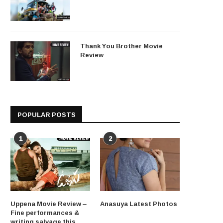
Thank You Brother Movie
Review
POPULAR POSTS
1
2
Uppena Movie Review –
Anasuya Latest Photos
Fine performances &
writing salvage this