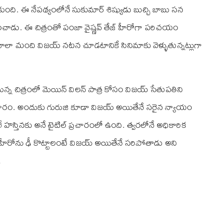
ంది. ఈ నేపథ్యంలోనే సుకుమార్ శిష్యుడు బుచ్చి బాబు సన
ంచాడు. ఈ చిత్రంతో పంజా వైష్ణవ్ తేజ్ హీరోగా పరిచయం
చాలా మంది విజయ్ నటన చూడటానికే సినిమాకు వెళ్ళుతున్నట్లుగా
్కనున్న చిత్రంలో మెయిన్ విలన్ పాత్ర కోసం విజయ్ సేతుపతిని
సమాచారం. అందుకు గురుజి కూడా విజయ్ అయితేనే సరైన న్యాయం
తినకు అనే టైటిల్ ప్రచారంలో ఉంది. త్వరలోనే అధికారిక
్ హీరోను ఢీ కొట్టాలంటే విజయ్ అయితేనే సరిపోతాడు అని
.