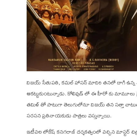
విజయ్ సేతుపతి, కమల్ హాసన్ మాదిరి తనలో దాగి ఉన్న న
ఆకట్టుకుంటున్నాడు. కోలివుడ్ లో ఈ హీరో కు మామూలు క్
తమిళ్ తో పాటుగా తెలుగులోనూ విజయ్ తన సత్తా చాటుతు
సరసన ప్రతినాయకుడు పాత్రలు వస్తున్నాయి.
ఇటీవల లోకేష్ కనగరాజ్ దర్శకత్వంలో వచ్చిన మాస్టర్ చిత