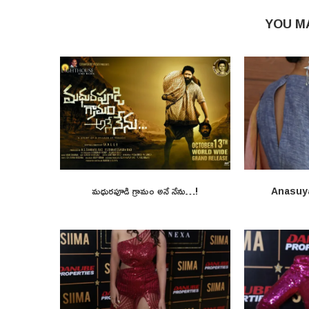
YOU M
మధురపూడి గ్రామం అనే నేను…!
Anasuy