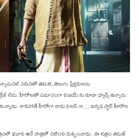
్యాచురల్ నటనతో తమిళ, తెలుగు ప్రేక్షకులను
రేజ్ లేదు. హీరోలతో సమానంగా విజయ్ కు కూడా ఫ్యాన్స్ ఉన్నారు.
న్నాడు. కాకపోతే హీరోగా కాదు విలన్ గా… ఇక్కడ స్టార్ హీరోల
్రంలో భవాని అనే పాత్రలో నటించి మెప్పించాడు. ఈ చిత్రం తమిళ్