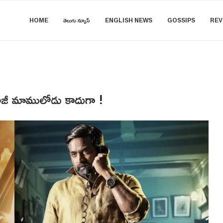
HOME
తెలుగు న్యూస్
ENGLISH NEWS
GOSSIPS
REV
ురూజీ మాములోడు కాదుగా !