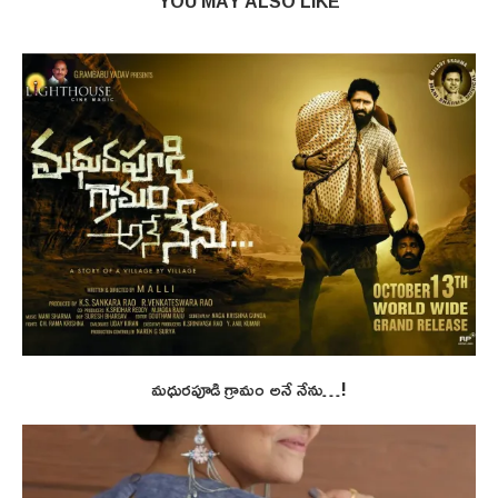
YOU MAY ALSO LIKE
మధురపూడి గ్రామం అనే నేను…!