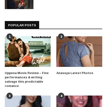
POPULAR POSTS
1
2
Uppena Movie Review – Fine
Anasuya Latest Photos
performances & writing
salvage this predictable
romance
3
4