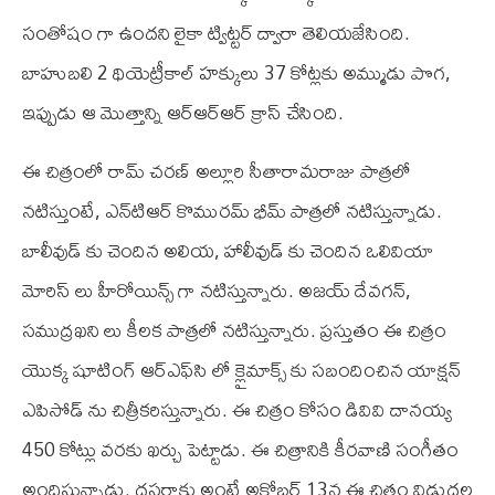
సంతోషం గా ఉందని లైకా ట్విట్టర్ ద్వారా తెలియజేసింది.
బాహుబలి 2 థియెట్రీకాల్ హక్కులు 37 కోట్లకు అమ్ముడు పొగ,
ఇప్పుడు ఆ మొత్తాన్ని ఆర్‌ఆర్‌ఆర్ క్రాస్ చేసింది.
ఈ చిత్రంలో రామ్ చరణ్ అల్లూరి సీతారామరాజు పాత్రలో
నటిస్తుంటే, ఎన్‌టి‌ఆర్ కొమురమ్ భీమ్ పాత్రలో నటిస్తున్నాడు.
బాలీవుడ్ కు చెందిన అలియ, హాలీవుడ్ కు చెందిన ఒలివియా
మోరిస్ లు హీరోయిన్స్ గా నటిస్తున్నారు. అజయ్ దేవగన్,
సముద్రఖని లు కీలక పాత్రలో నటిస్తున్నారు. ప్రస్తుతం ఈ చిత్రం
యొక్క షూటింగ్ ఆర్‌ఎఫ్‌సి లో క్లైమాక్స్ కు సబందించిన యాక్షన్
ఎపిసోడ్ ను చిత్రీకరిస్తున్నారు. ఈ చిత్రం కోసం డి‌వి‌వి దానయ్య
450 కోట్లు వరకు ఖర్చు పెట్టాడు. ఈ చిత్రానికి కీరవాణి సంగీతం
అందిస్తున్నాడు. దసరాకు అంటే అక్టోబర్ 13న ఈ చిత్రం విడుదల