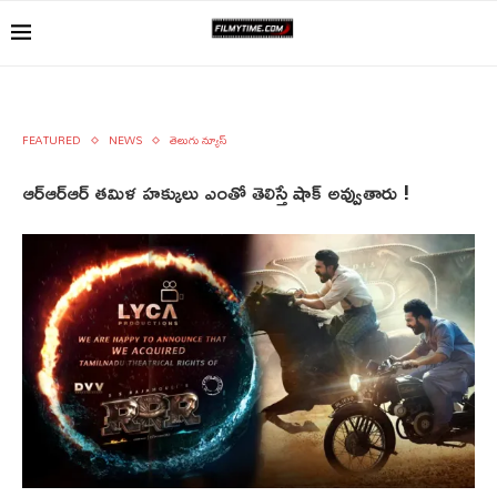
FEATURED
NEWS
తెలుగు న్యూస్
ఆర్‌ఆర్‌ఆర్ తమిళ హక్కులు ఎంతో తెలిస్తే షాక్ అవ్వుతారు !