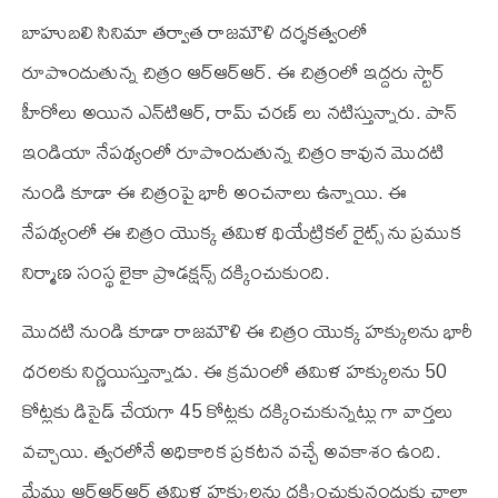
బాహుబలి సినిమా తర్వాత రాజమౌళి దర్శకత్వంలో
రూపొందుతున్న చిత్రం ఆర్‌ఆర్‌ఆర్. ఈ చిత్రంలో ఇద్దరు స్టార్
హీరోలు అయిన ఎన్‌టి‌ఆర్, రామ్ చరణ్ లు నటిస్తున్నారు. పాన్
ఇండియా నేపథ్యంలో రూపొందుతున్న చిత్రం కావున మొదటి
నుండి కూడా ఈ చిత్రంపై భారీ అంచనాలు ఉన్నాయి. ఈ
నేపథ్యంలో ఈ చిత్రం యొక్క తమిళ థియేట్రికల్ రైట్స్ ను ప్రముక
నిర్మాణ సంస్థ లైకా ప్రొడక్షన్స్ దక్కించుకుంది.
మొదటి నుండి కూడా రాజమౌళి ఈ చిత్రం యొక్క హక్కులను భారీ
ధరలకు నిర్ణయిస్తున్నాడు. ఈ క్రమంలో తమిళ హక్కులను 50
కోట్లకు డిసైడ్ చేయగా 45 కోట్లకు దక్కించుకున్నట్లు గా వార్తలు
వచ్చాయి. త్వరలోనే అధికారిక ప్రకటన వచ్చే అవకాశం ఉంది.
మేము ఆర్‌ఆర్‌ఆర్ తమిళ హక్కులను దక్కించుకునందుకు చాలా