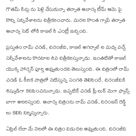
గౌతమ్ కిచ్లు ను పెళ్లి చేసుకున్నా తర్వాత ఆచార్య టీమ్ ఆమె పై
కొన్ని సన్నివేశాలను చిత్రీకరించారు. మరల కొంత గ్యాప్ తర్వాత
ఆచార్య సెట్ లోకి కాజల్ రీ ఎంట్రీ ఇచ్చింది.
ప్రస్తుతం రామ్ చరణ్, చిరంజీవి, కాజల్ అగర్వాల్ ల మధ్య వచ్చే
సన్నీవేశాలను కొరటాల శివ చిత్రీకరిస్తున్నాడు. ఇంతటితో కాజల్
యొక్క పోర్షన్ పూర్తి అవ్వుతుందని తెలుస్తుంది. ఈ చిత్రంలో రామ్
చరణ్ ఓ కీలక పాత్రలో నటిస్తున్న సంగతి తెలిసిందే. చిరంజీవికి
శిష్యుడిగా కనిపించనున్నాడు. ఇప్పటికే చరణ్ ప్రీ లుక్ మెగా ఫ్యాన్స్
బాగా అలరిస్తుంది. ఆచార్య చిత్రంను రామ్ చరణ్, నిరంజన్ రెడ్డి
లు కలిసి నిర్మిస్తున్నారు.
ఏప్రిల్ లేదా మే నెలలో ఈ చిత్రం విడుదల అవ్వుతుంది. చిరంజీవి