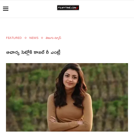
FEATURED
NEWS
తెలుగు న్యూస్
ఆచార్య సెట్లోకి కాజల్ రీ ఎంట్రీ