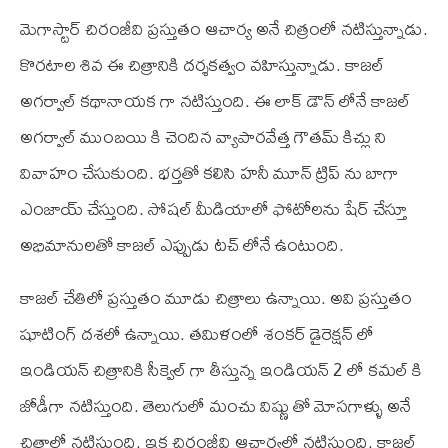
మెగాస్టార్ చిరంజీవి ప్రస్తుతం ఆచార్య అనే చిత్రంలో నటిస్తున్నాడు.
కొరటాల శివ ఈ చిత్రానికి దర్శకత్వం వహిస్తున్నాడు. కాజల్
అగర్వాల్ కథానాయక గా నటిస్తుంది. ఈ లాక్ డౌన్ లోనే కాజల్
అగర్వాల్ ముంబయి కి చెందిన వ్యాపారవేత్త గౌతమ్ కిచ్లు ని
వివాహం చేసుకుంది. భర్తతో కలిసి హనీ మూన్ ట్రిప్ ను బాగా
ఎంజాయ్ చేస్తుంది. సోషల్ మీడియాలో ఫోటోలను షేర్ చేస్తూ
అభిమానులతో కాజల్ ఎప్పుడు టచ్ లోనే ఉంటుంది.
కాజల్ చేతిలో ప్రస్తుతం మూడు చిత్రాలు ఉన్నాయి. అవి ప్రస్తుతం
షూటింగ్ దశలో ఉన్నాయి. తమిళంలో శంకర్ డైరెక్షన్ లో
ఇండియన్ చిత్రానికి సీక్వెల్ గా తీస్తున్న ఇండియన్ 2 లో కమల్ కి
జోడీగా నటిస్తుంది. తెలుగులో మంచు విష్ణు తో మోసగాళ్ళు అనే
చిత్రాలో నటిస్తుంది. ఇక చిరంజీవి ఆచార్యలో నటిస్తుంది. కాజల్