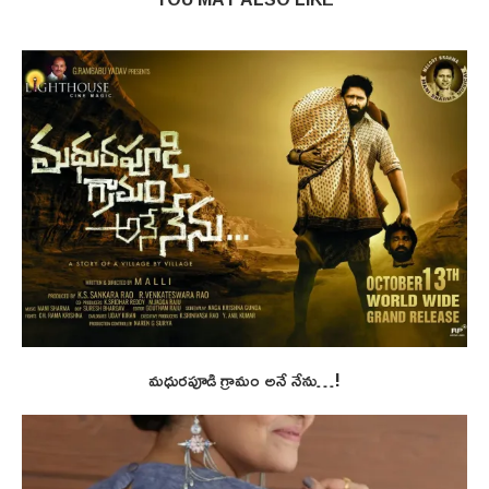
మధురపూడి గ్రామం అనే నేను…!