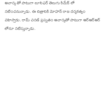
ఆచార్య తో పాటుగా లూసిఫర్ తెలుగు రీమేక్ లో
నటించనున్నాడు. ఈ చిత్రానికి మోహన్ రాజ దర్శకత్వం
వహిస్తాడు. రామ్ చరణ్ ప్రస్తుతం ఆచార్యతో పాటుగా ఆర్‌ఆర్‌ఆర్
లోనూ నటిస్తున్నాడు.