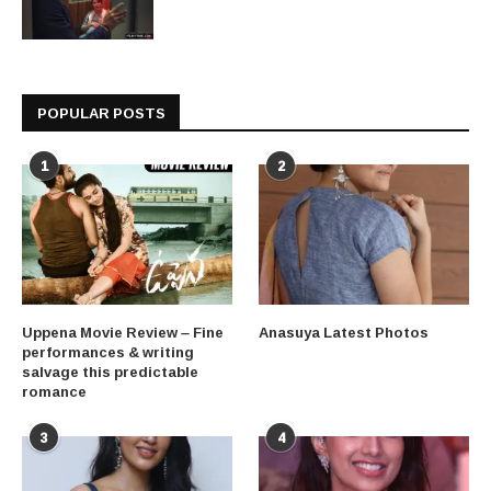
POPULAR POSTS
1
2
Uppena Movie Review – Fine
Anasuya Latest Photos
performances & writing
salvage this predictable
romance
3
4